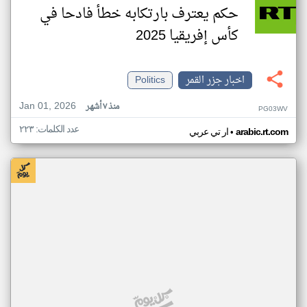
حكم يعترف بارتكابه خطأ فادحا في
كأس إفريقيا 2025
اخبار جزر القمر
Politics
Jan 01, 2026
منذ ٧ أشهر
PG03WV
عدد الكلمات: ٢٢٣
•
arabic.rt.com
ار تي عربي