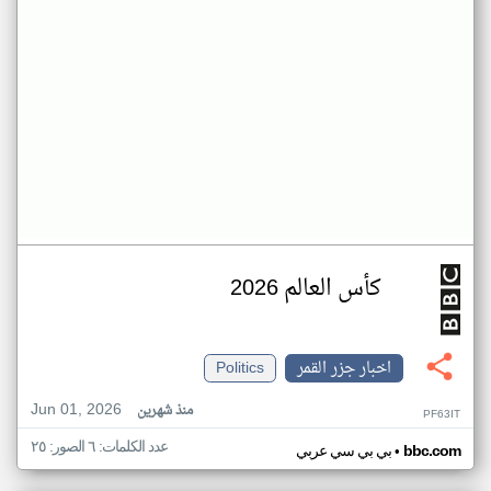
كأس العالم 2026
اخبار جزر القمر
Politics
Jun 01, 2026
منذ شهرين
PF63IT
عدد الكلمات: ٦ الصور: ٢٥
•
bbc.com
بي بي سي عربي