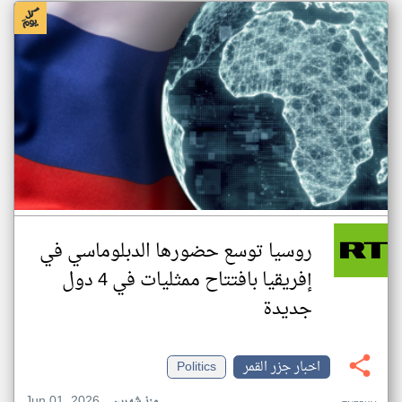
روسيا توسع حضورها الدبلوماسي في
إفريقيا بافتتاح ممثليات في 4 دول
جديدة
اخبار جزر القمر
Politics
Jun 01, 2026