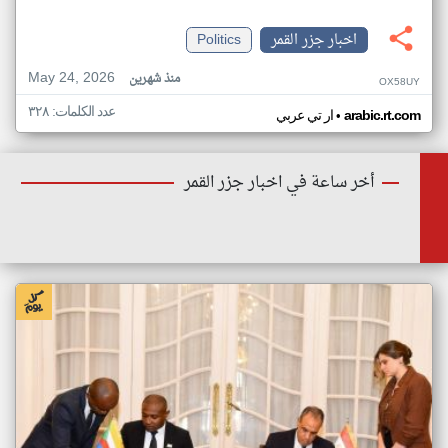
اخبار جزر القمر
Politics
May 24, 2026
منذ شهرين
OX58UY
عدد الكلمات: ٣٢٨
•
arabic.rt.com
ار تي عربي
أخر ساعة في اخبار جزر القمر