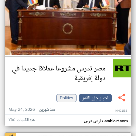
مصر تدرس مشروعا عملاقا جديدا في
دولة إفريقية
اخبار جزر القمر
Politics
May 24, 2026
منذ شهرين
NH91ES
عدد الكلمات: ٢٥٤
•
arabic.rt.com
ار تي عربي