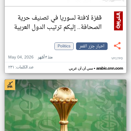
قفزة لافتة لسوريا في تصنيف حرية
الصحافة.. إليكم ترتيب الدول العربية
اخبار جزر القمر
Politics
May 04, 2026
منذ ٣ أشهر
VF17PD
عدد الكلمات: ٢٣١
•
arabic.cnn.com
سي ان ان عربي