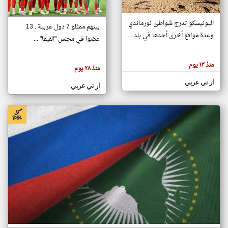
اليونيسكو تدرج شواطئ نورماندي
بينهم ممثلو 7 دول عربية.. 13
klyoum.com
وعدة مواقع أخرى أحدها في بلد ...
تغيير الدولة
عضوا في مجلس "الفيفا" ...
تعبر
مصادر الأخبار من جزر القمر
المقالات
الموجوده
اخبار جزر القمر على مدار الساعة
منذ ١٣ يوم
هنا عن
منذ ٢٨ يوم
وجهة
نظر
أهم اخبار جزر القمر العاجلة والمباشرة
ار تي عربي
كاتبيها.
ار تي عربي