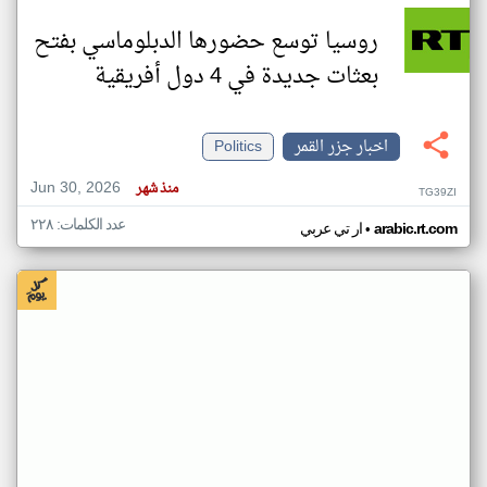
روسيا توسع حضورها الدبلوماسي بفتح
بعثات جديدة في 4 دول أفريقية
اخبار جزر القمر
Politics
Jun 30, 2026
منذ شهر
TG39ZI
عدد الكلمات: ٢٢٨
•
arabic.rt.com
ار تي عربي