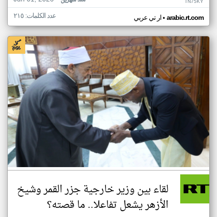
منذ شهرين
TN75KY
عدد الكلمات: ٢١٥
•
arabic.rt.com
ار تي عربي
لقاء بين وزير خارجية جزر القمر وشيخ
الأزهر يشعل تفاعلا.. ما قصته؟