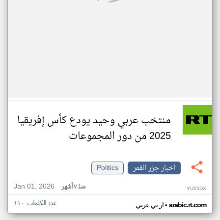
منتخب عربي وحيد يودع كأس إفريقيا
2025 من دور المجموعات
اخبار جزر القمر
Politics
Jan 01, 2026
منذ ٧ أشهر
YU55DX
عدد الكلمات: ١١٠
•
arabic.rt.com
ار تي عربي