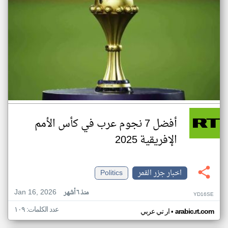
أفضل 7 نجوم عرب في كأس الأمم
الإفريقية 2025
اخبار جزر القمر
Politics
Jan 16, 2026
منذ ٦ أشهر
YD16SE
عدد الكلمات: ١٠٩
•
arabic.rt.com
ار تي عربي