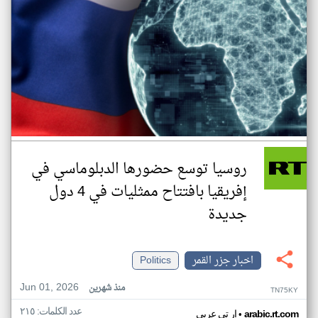
روسيا توسع حضورها الدبلوماسي في
إفريقيا بافتتاح ممثليات في 4 دول
جديدة
اخبار جزر القمر
Politics
Jun 01, 2026
منذ شهرين
TN75KY
عدد الكلمات: ٢١٥
•
arabic.rt.com
ار تي عربي