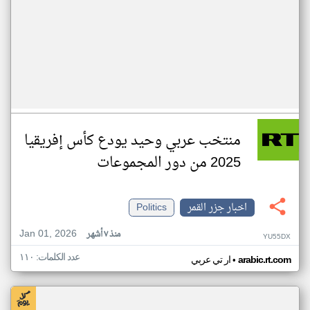
منتخب عربي وحيد يودع كأس إفريقيا
2025 من دور المجموعات
اخبار جزر القمر
Politics
Jan 01, 2026
منذ ٧ أشهر
YU55DX
عدد الكلمات: ١١٠
•
arabic.rt.com
ار تي عربي