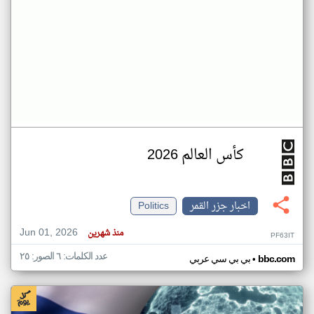
كأس العالم 2026
اخبار جزر القمر
Politics
Jun 01, 2026
منذ شهرين
PF63IT
عدد الكلمات: ٦ الصور: ٢٥
•
bbc.com
بي بي سي عربي