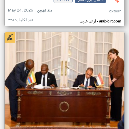
May 24, 2026
منذ شهرين
OX58UY
عدد الكلمات: ٣٢٨
•
arabic.rt.com
ار تي عربي