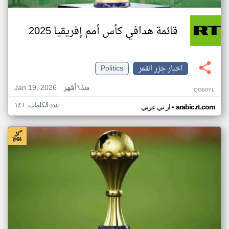
قائمة هدافي كأس أمم إفريقيا 2025
اخبار جزر القمر
Politics
Jan 19, 2026
منذ ٦ أشهر
QG60YL
عدد الكلمات: ١٤١
•
arabic.rt.com
ار تي عربي