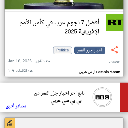
أفضل 7 نجوم عرب في كأس الأمم
الإفريقية 2025
اخبار جزر القمر
Politics
Jan 16, 2026
منذ ٦ أشهر
YD16SE
عدد الكلمات: ١٠٩
•
arabic.rt.com
ار تي عربي
تابع اخر اخبار جزر القمر من
بي بي سي عربي
مصادر أخرى