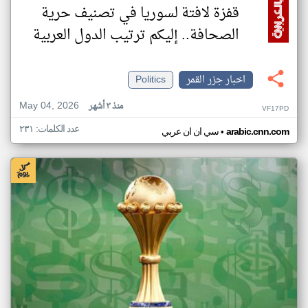
قفزة لافتة لسوريا في تصنيف حرية
الصحافة.. إليكم ترتيب الدول العربية
اخبار جزر القمر
Politics
May 04, 2026
منذ ٣ أشهر
VF17PD
عدد الكلمات: ٢٣١
•
arabic.cnn.com
سي ان ان عربي