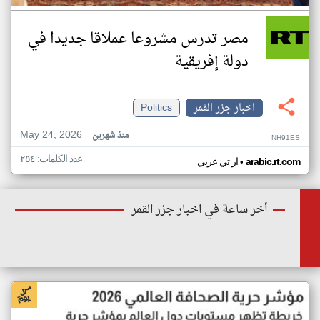
مصر تدرس مشروعا عملاقا جديدا في
دولة إفريقية
اخبار جزر القمر
Politics
May 24, 2026
منذ شهرين
NH91ES
عدد الكلمات: ٢٥٤
•
arabic.rt.com
ار تي عربي
أخر ساعة في اخبار جزر القمر