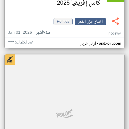
كأس إفريقيا 2025
اخبار جزر القمر
Politics
Jan 01, 2026
منذ ٧ أشهر
PG03WV
عدد الكلمات: ٢٢٣
•
arabic.rt.com
ار تي عربي