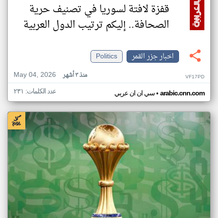
قفزة لافتة لسوريا في تصنيف حرية
الصحافة.. إليكم ترتيب الدول العربية
اخبار جزر القمر
Politics
May 04, 2026
منذ ٣ أشهر
VF17PD
عدد الكلمات: ٢٣١
•
arabic.cnn.com
سي ان ان عربي