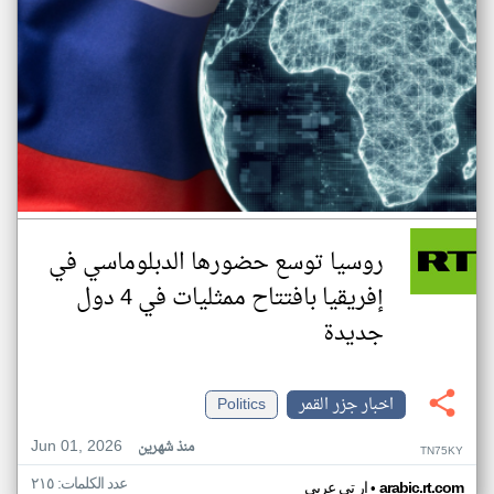
روسيا توسع حضورها الدبلوماسي في
إفريقيا بافتتاح ممثليات في 4 دول
جديدة
اخبار جزر القمر
Politics
Jun 01, 2026
منذ شهرين
TN75KY
عدد الكلمات: ٢١٥
•
arabic.rt.com
ار تي عربي