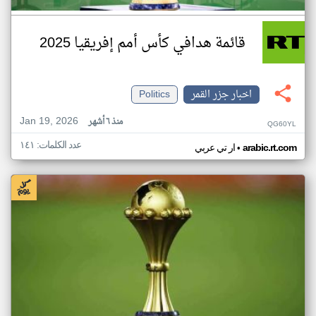
قائمة هدافي كأس أمم إفريقيا 2025
اخبار جزر القمر
Politics
Jan 19, 2026
منذ ٦ أشهر
QG60YL
عدد الكلمات: ١٤١
•
arabic.rt.com
ار تي عربي