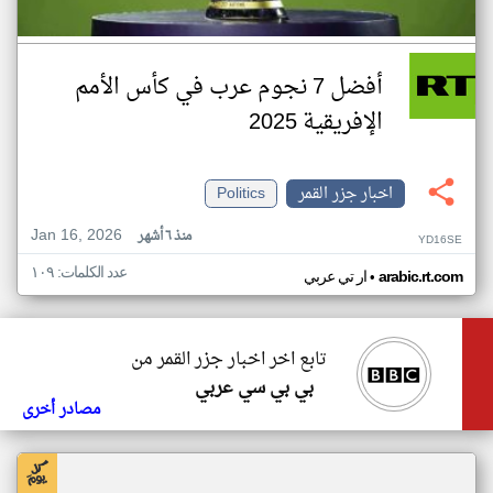
أفضل 7 نجوم عرب في كأس الأمم
الإفريقية 2025
اخبار جزر القمر
Politics
Jan 16, 2026
منذ ٦ أشهر
YD16SE
عدد الكلمات: ١٠٩
•
arabic.rt.com
ار تي عربي
تابع اخر اخبار جزر القمر من
بي بي سي عربي
مصادر أخرى