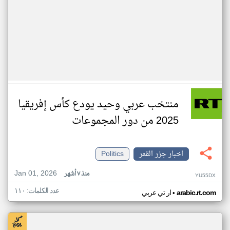
منتخب عربي وحيد يودع كأس إفريقيا
2025 من دور المجموعات
اخبار جزر القمر
Politics
Jan 01, 2026
منذ ٧ أشهر
YU55DX
عدد الكلمات: ١١٠
•
arabic.rt.com
ار تي عربي