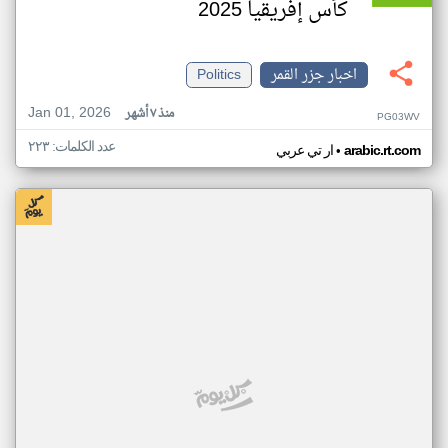
كأس إفريقيا 2025
اخبار جزر القمر
Politics
Jan 01, 2026
منذ ٧ أشهر
PG03WV
عدد الكلمات: ٢٢٣
•
arabic.rt.com
ار تي عربي