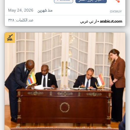
May 24, 2026
منذ شهرين
OX58UY
عدد الكلمات: ٣٢٨
•
arabic.rt.com
ار تي عربي