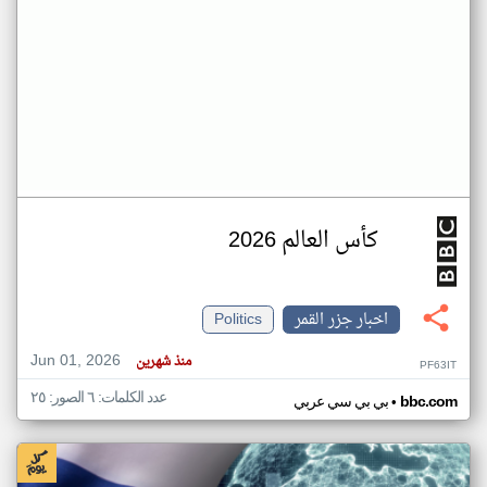
كأس العالم 2026
اخبار جزر القمر
Politics
Jun 01, 2026
منذ شهرين
PF63IT
عدد الكلمات: ٦ الصور: ٢٥
•
bbc.com
بي بي سي عربي