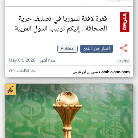
قفزة لافتة لسوريا في تصنيف حرية
الصحافة.. إليكم ترتيب الدول العربية
اخبار جزر القمر
Politics
May 04, 2026
منذ ٣ أشهر
VF17PD
عدد الكلمات: ٢٣١
•
arabic.cnn.com
سي ان ان عربي