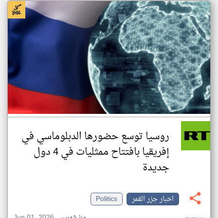
روسيا توسع حضورها الدبلوماسي في
إفريقيا بافتتاح ممثليات في 4 دول
جديدة
اخبار جزر القمر
Politics
Jun 01, 2026