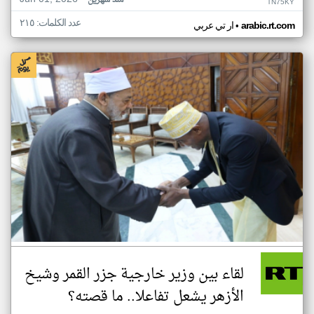
منذ شهرين
TN75KY
عدد الكلمات: ٢١٥
•
arabic.rt.com
ار تي عربي
لقاء بين وزير خارجية جزر القمر وشيخ
الأزهر يشعل تفاعلا.. ما قصته؟