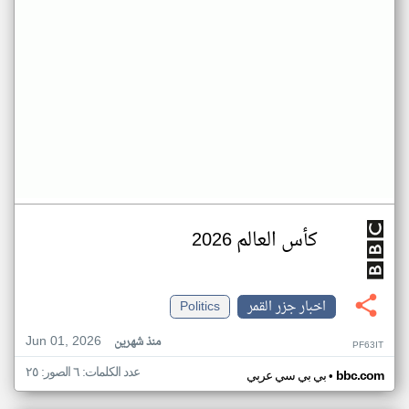
كأس العالم 2026
اخبار جزر القمر
Politics
Jun 01, 2026
منذ شهرين
PF63IT
عدد الكلمات: ٦ الصور: ٢٥
•
bbc.com
بي بي سي عربي