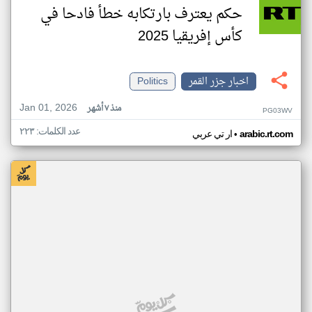
حكم يعترف بارتكابه خطأ فادحا في
كأس إفريقيا 2025
اخبار جزر القمر
Politics
Jan 01, 2026
منذ ٧ أشهر
PG03WV
عدد الكلمات: ٢٢٣
•
arabic.rt.com
ار تي عربي