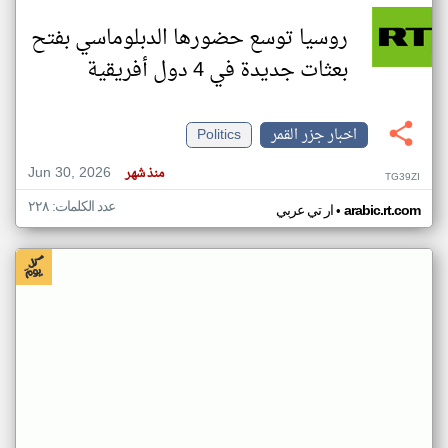
روسيا توسع حضورها الدبلوماسي بفتح
بعثات جديدة في 4 دول أفريقية
اخبار جزر القمر
Politics
Jun 30, 2026
منذ شهر
TG39ZI
عدد الكلمات: ٢٢٨
•
arabic.rt.com
ار تي عربي