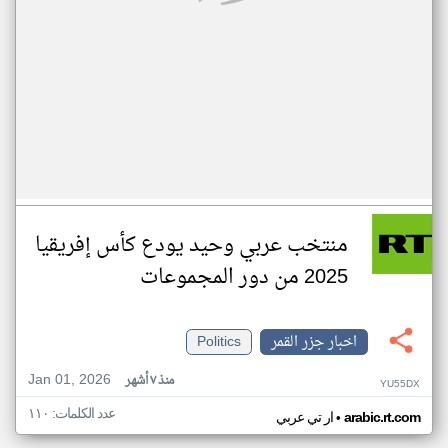
منتخب عربي وحيد يودع كأس إفريقيا
2025 من دور المجموعات
اخبار جزر القمر
Politics
Jan 01, 2026
منذ ٧ أشهر
YU55DX
عدد الكلمات: ١١٠
•
arabic.rt.com
ار تي عربي