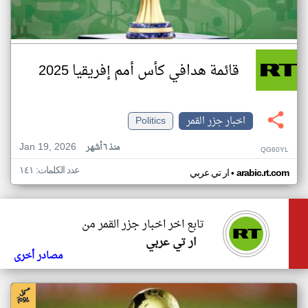
قائمة هدافي كأس أمم إفريقيا 2025
اخبار جزر القمر
Politics
Jan 19, 2026
منذ ٦ أشهر
QG60YL
عدد الكلمات: ١٤١
•
arabic.rt.com
ار تي عربي
تابع اخر اخبار جزر القمر من
ار تي عربي
مصادر أخرى