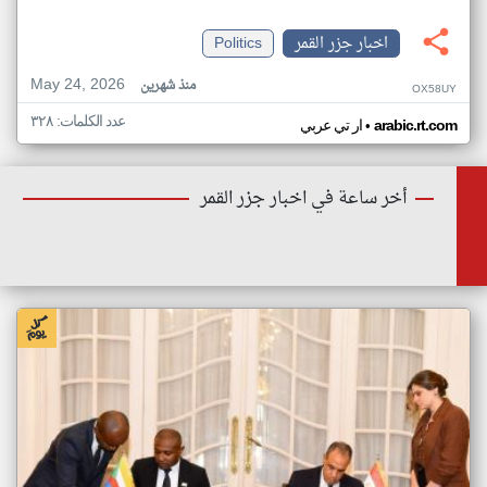
اخبار جزر القمر
Politics
May 24, 2026
منذ شهرين
OX58UY
عدد الكلمات: ٣٢٨
•
arabic.rt.com
ار تي عربي
أخر ساعة في اخبار جزر القمر