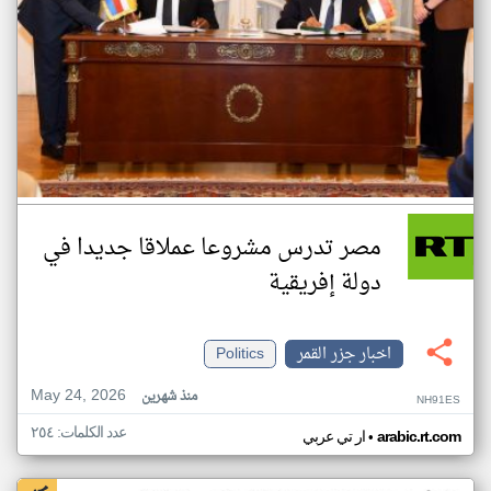
مصر تدرس مشروعا عملاقا جديدا في
دولة إفريقية
اخبار جزر القمر
Politics
May 24, 2026
منذ شهرين
NH91ES
عدد الكلمات: ٢٥٤
•
arabic.rt.com
ار تي عربي