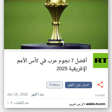
أفضل 7 نجوم عرب في كأس الأمم
الإفريقية 2025
اخبار جزر القمر
Politics
Jan 16, 2026
منذ ٦ أشهر
YD16SE
عدد الكلمات: ١٠٩
•
arabic.rt.com
ار تي عربي