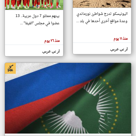
اليونيسكو تدرج شواطئ نورماندي
بينهم ممثلو 7 دول عربية.. 13
klyoum.com
وعدة مواقع أخرى أحدها في بلد ...
تغيير الدولة
عضوا في مجلس "الفيفا" ...
تعبر
مصادر الأخبار من جزر القمر
المقالات
الموجوده
اخبار جزر القمر على مدار الساعة
منذ ١١ يوم
هنا عن
منذ ٢٦ يوم
وجهة
نظر
أهم اخبار جزر القمر العاجلة والمباشرة
ار تي عربي
كاتبيها.
ار تي عربي