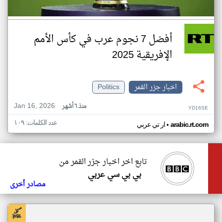
أفضل 7 نجوم عرب في كأس الأمم
الإفريقية 2025
اخبار جزر القمر
Politics
Jan 16, 2026
منذ ٦ أشهر
YD16SE
عدد الكلمات: ١٠٩
•
arabic.rt.com
ار تي عربي
تابع اخر اخبار جزر القمر من
بي بي سي عربي
مصادر أخرى