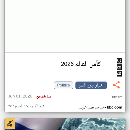
كأس العالم 2026
اخبار جزر القمر
Politics
Jun 01, 2026
منذ شهرين
PF63IT
عدد الكلمات: ٦ الصور: ٢٥
•
bbc.com
بي بي سي عربي