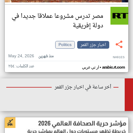
مصر تدرس مشروعا عملاقا جديدا في
دولة إفريقية
اخبار جزر القمر
Politics
May 24, 2026
منذ شهرين
NH91ES
عدد الكلمات: ٢٥٤
•
arabic.rt.com
ار تي عربي
أخر ساعة في اخبار جزر القمر