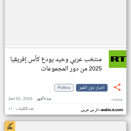
منتخب عربي وحيد يودع كأس إفريقيا
2025 من دور المجموعات
اخبار جزر القمر
Politics
Jan 01, 2026
منذ ٧ أشهر
YU55DX
عدد الكلمات: ١١٠
•
arabic.rt.com
ار تي عربي