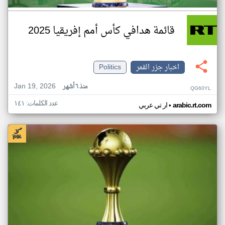
قائمة هدافي كأس أمم إفريقيا 2025
اخبار جزر القمر
Politics
Jan 19, 2026
منذ ٦ أشهر
QG60YL
عدد الكلمات: ١٤١
•
arabic.rt.com
ار تي عربي