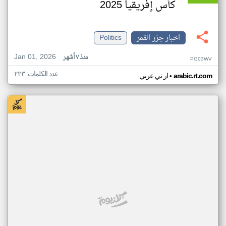
كأس إفريقيا 2025
اخبار جزر القمر
Politics
Jan 01, 2026
منذ ٧ أشهر
PG03WV
عدد الكلمات: ٢٢٣
•
arabic.rt.com
ار تي عربي