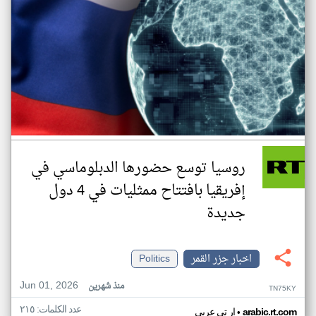
روسيا توسع حضورها الدبلوماسي في
إفريقيا بافتتاح ممثليات في 4 دول
جديدة
اخبار جزر القمر
Politics
Jun 01, 2026
منذ شهرين
TN75KY
عدد الكلمات: ٢١٥
•
arabic.rt.com
ار تي عربي