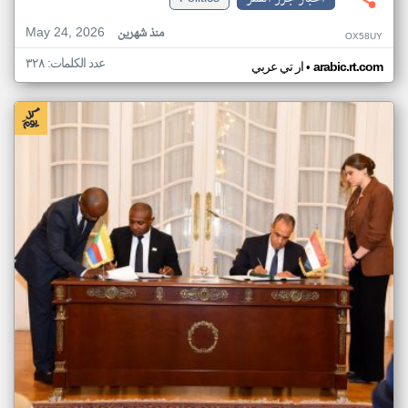
May 24, 2026
منذ شهرين
OX58UY
عدد الكلمات: ٣٢٨
•
arabic.rt.com
ار تي عربي