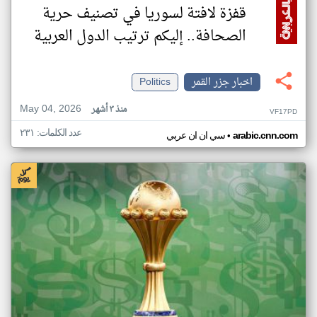
قفزة لافتة لسوريا في تصنيف حرية
الصحافة.. إليكم ترتيب الدول العربية
اخبار جزر القمر
Politics
May 04, 2026
منذ ٣ أشهر
VF17PD
عدد الكلمات: ٢٣١
•
arabic.cnn.com
سي ان ان عربي