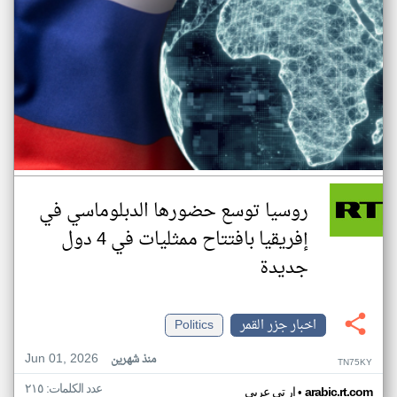
روسيا توسع حضورها الدبلوماسي في
إفريقيا بافتتاح ممثليات في 4 دول
جديدة
اخبار جزر القمر
Politics
Jun 01, 2026
منذ شهرين
TN75KY
عدد الكلمات: ٢١٥
•
arabic.rt.com
ار تي عربي