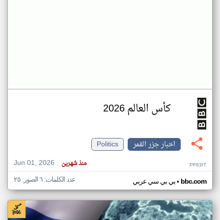
كأس العالم 2026
اخبار جزر القمر
Politics
Jun 01, 2026
منذ شهرين
PF63IT
عدد الكلمات: ٦ الصور: ٢٥
•
bbc.com
بي بي سي عربي