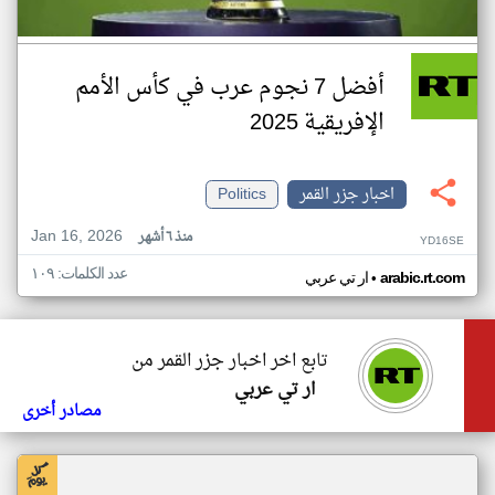
أفضل 7 نجوم عرب في كأس الأمم
الإفريقية 2025
اخبار جزر القمر
Politics
Jan 16, 2026
منذ ٦ أشهر
YD16SE
عدد الكلمات: ١٠٩
•
arabic.rt.com
ار تي عربي
تابع اخر اخبار جزر القمر من
ار تي عربي
مصادر أخرى