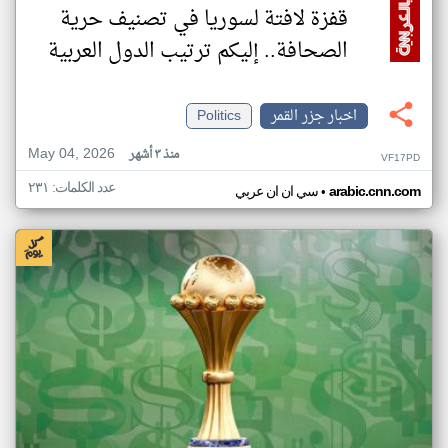
قفزة لافتة لسوريا في تصنيف حرية
الصحافة.. إليكم ترتيب الدول العربية
اخبار جزر القمر
Politics
May 04, 2026
منذ ٣ أشهر
VF17PD
عدد الكلمات: ٢٣١
•
arabic.cnn.com
سي ان ان عربي