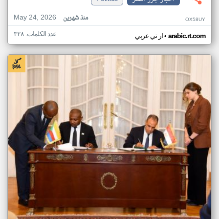
May 24, 2026
منذ شهرين
OX58UY
عدد الكلمات: ٣٢٨
•
arabic.rt.com
ار تي عربي