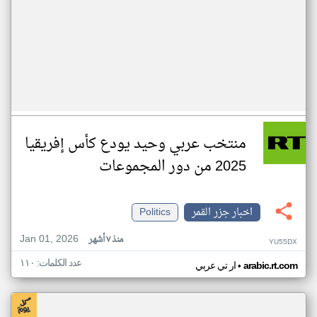
منتخب عربي وحيد يودع كأس إفريقيا
2025 من دور المجموعات
اخبار جزر القمر
Politics
Jan 01, 2026
منذ ٧ أشهر
YU55DX
عدد الكلمات: ١١٠
•
arabic.rt.com
ار تي عربي