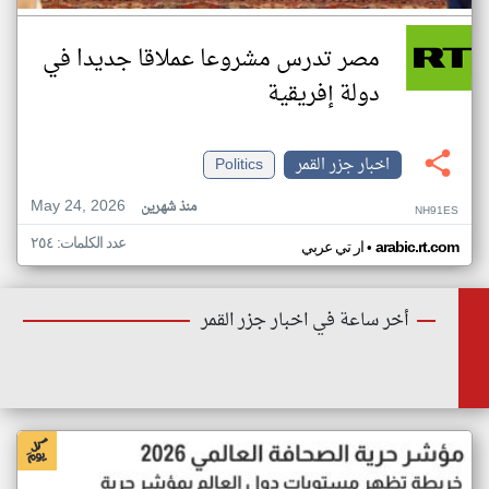
مصر تدرس مشروعا عملاقا جديدا في
دولة إفريقية
اخبار جزر القمر
Politics
May 24, 2026
منذ شهرين
NH91ES
عدد الكلمات: ٢٥٤
•
arabic.rt.com
ار تي عربي
أخر ساعة في اخبار جزر القمر