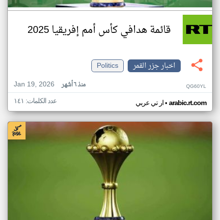
قائمة هدافي كأس أمم إفريقيا 2025
اخبار جزر القمر
Politics
Jan 19, 2026
منذ ٦ أشهر
QG60YL
عدد الكلمات: ١٤١
•
arabic.rt.com
ار تي عربي