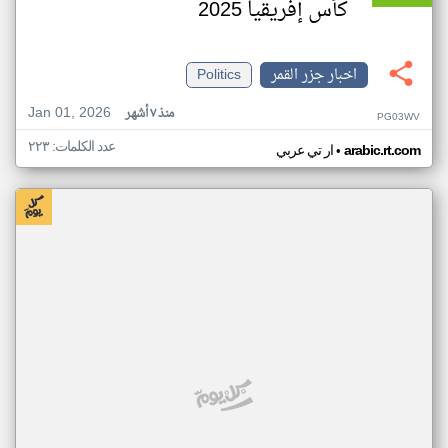
كأس إفريقيا 2025
اخبار جزر القمر
Politics
Jan 01, 2026
منذ ٧ أشهر
PG03WV
عدد الكلمات: ٢٢٣
•
arabic.rt.com
ار تي عربي