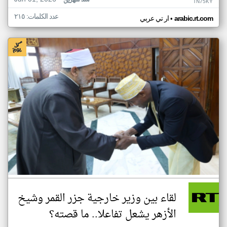
منذ شهرين
TN75KY
عدد الكلمات: ٢١٥
•
arabic.rt.com
ار تي عربي
لقاء بين وزير خارجية جزر القمر وشيخ
الأزهر يشعل تفاعلا.. ما قصته؟