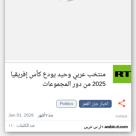
منتخب عربي وحيد يودع كأس إفريقيا
2025 من دور المجموعات
اخبار جزر القمر
Politics
Jan 01, 2026
منذ ٧ أشهر
YU55DX
عدد الكلمات: ١١٠
•
arabic.rt.com
ار تي عربي