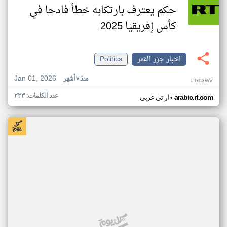
حكم يعترف بارتكابه خطأ فادحا في
كأس إفريقيا 2025
اخبار جزر القمر
Politics
Jan 01, 2026
منذ ٧ أشهر
PG03WV
عدد الكلمات: ٢٢٣
•
arabic.rt.com
ار تي عربي