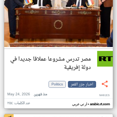
مصر تدرس مشروعا عملاقا جديدا في
دولة إفريقية
اخبار جزر القمر
Politics
May 24, 2026
منذ شهرين
NH91ES
عدد الكلمات: ٢٥٤
•
arabic.rt.com
ار تي عربي