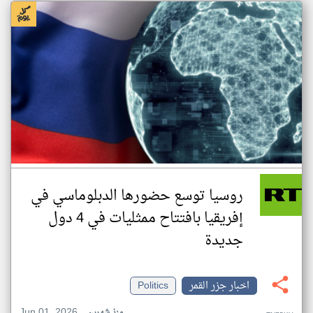
روسيا توسع حضورها الدبلوماسي في
إفريقيا بافتتاح ممثليات في 4 دول
جديدة
اخبار جزر القمر
Politics
Jun 01, 2026