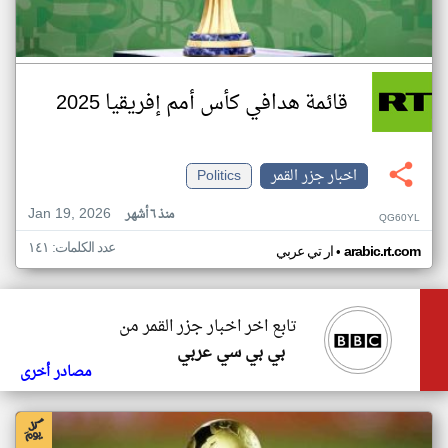
قائمة هدافي كأس أمم إفريقيا 2025
اخبار جزر القمر
Politics
Jan 19, 2026
منذ ٦ أشهر
QG60YL
عدد الكلمات: ١٤١
•
arabic.rt.com
ار تي عربي
تابع اخر اخبار جزر القمر من
بي بي سي عربي
مصادر أخرى