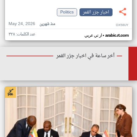
اخبار جزر القمر
Politics
May 24, 2026
منذ شهرين
OX58UY
عدد الكلمات: ٣٢٨
•
arabic.rt.com
ار تي عربي
أخر ساعة في اخبار جزر القمر