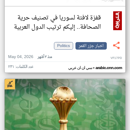
قفزة لافتة لسوريا في تصنيف حرية
الصحافة.. إليكم ترتيب الدول العربية
اخبار جزر القمر
Politics
May 04, 2026
منذ ٣ أشهر
VF17PD
عدد الكلمات: ٢٣١
•
arabic.cnn.com
سي ان ان عربي