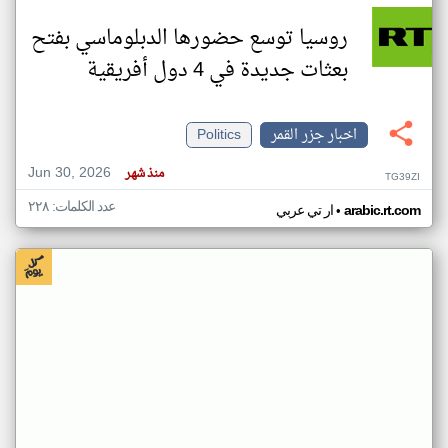
روسيا توسع حضورها الدبلوماسي بفتح
بعثات جديدة في 4 دول أفريقية
اخبار جزر القمر
Politics
Jun 30, 2026
منذ شهر
TG39ZI
عدد الكلمات: ٢٢٨
•
arabic.rt.com
ار تي عربي