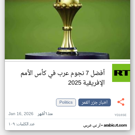
أفضل 7 نجوم عرب في كأس الأمم
الإفريقية 2025
اخبار جزر القمر
Politics
Jan 16, 2026
منذ ٦ أشهر
YD16SE
عدد الكلمات: ١٠٩
•
arabic.rt.com
ار تي عربي