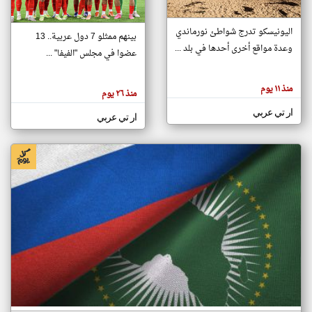
اليونيسكو تدرج شواطئ نورماندي
بينهم ممثلو 7 دول عربية.. 13
klyoum.com
وعدة مواقع أخرى أحدها في بلد ...
تغيير الدولة
عضوا في مجلس "الفيفا" ...
تعبر
مصادر الأخبار من جزر القمر
المقالات
الموجوده
اخبار جزر القمر على مدار الساعة
منذ ١١ يوم
هنا عن
منذ ٢٦ يوم
وجهة
نظر
أهم اخبار جزر القمر العاجلة والمباشرة
ار تي عربي
كاتبيها.
ار تي عربي