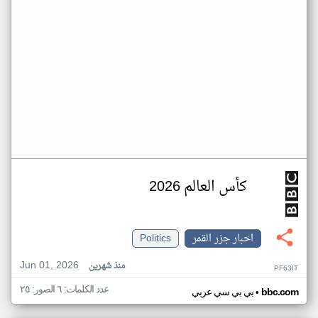
كأس العالم 2026
اخبار جزر القمر
Politics
Jun 01, 2026
منذ شهرين
PF63IT
عدد الكلمات: ٦ الصور: ٢٥
•
bbc.com
بي بي سي عربي