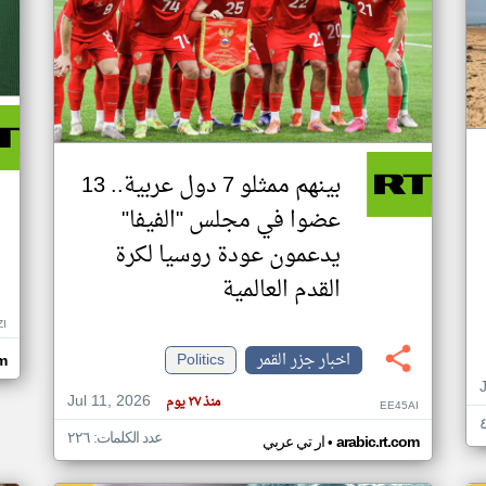
بينهم ممثلو 7 دول عربية.. 13
عضوا في مجلس "الفيفا"
يدعمون عودة روسيا لكرة
القدم العالمية
ZI
اخبار جزر القمر
Politics
om
Jul 11, 2026
منذ ٢٧ يوم
EE45AI
عدد الكلمات: ٢٢٦
•
arabic.rt.com
ار تي عربي