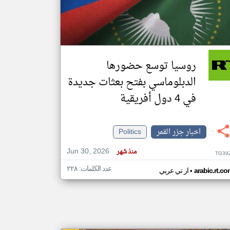
klyoum.com
تغيير الدولة
مصادر الأخبار من جزر القمر
روسيا توسع حضورها
اخبار جزر القمر على مدار الساعة
الدبلوماسي بفتح بعثات جديدة
أهم اخبار جزر القمر العاجلة والمباشرة
في 4 دول أفريقية
اخبار جزر القمر
Politics
Jun 30, 2026
منذ شهر
TG39
عدد الكلمات: ٢٢٨
•
arabic.rt.c
ار تي عربي