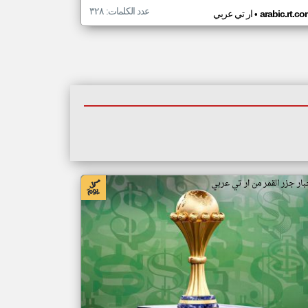
عدد الكلمات: ٣٢٨
•
arabic.rt.c
ار تي عربي
بار جزر القمر من ار تي عربي