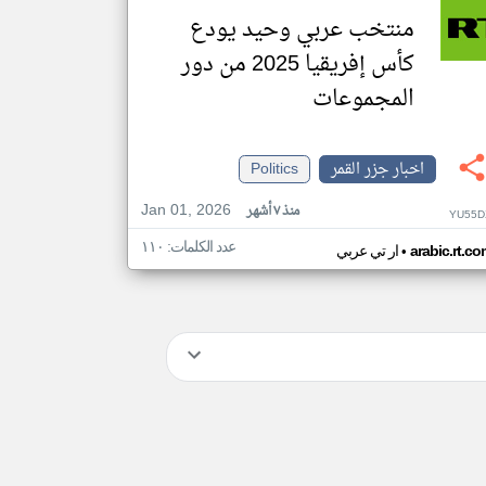
منتخب عربي وحيد يودع
كأس إفريقيا 2025 من دور
المجموعات
اخبار جزر القمر
Politics
Jan 01, 2026
منذ ٧ أشهر
YU55D
عدد الكلمات: ١١٠
•
arabic.rt.c
ار تي عربي