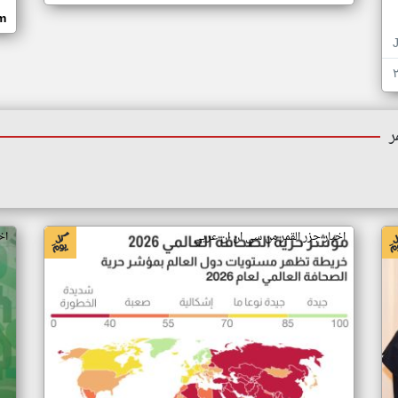
om
ر
اخبار جزر القمر من سي ان ان عربي
اخ