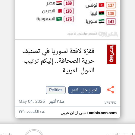
قفزة لافتة لسوريا في تصنيف
حرية الصحافة.. إليكم ترتيب
الدول العربية
اخبار جزر القمر
Politics
May 04, 2026
منذ ٣ أشهر
VF17PD
عدد الكلمات: ٢٣١
•
arabic.cnn.com
سي ان ان عربي