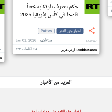
حكم يعترف بارتكابه خطأ
فادحا في كأس إفريقيا 2025
اخبار جزر القمر
Politics
Jan 01, 2026
منذ ٧ أشهر
PG03WV
عدد الكلمات: ٢٢٣
•
X
arabic.rt.com
ار تي عربي
om
المزيد من الأخبار
اخبار جزر القمر على مدار الساعة