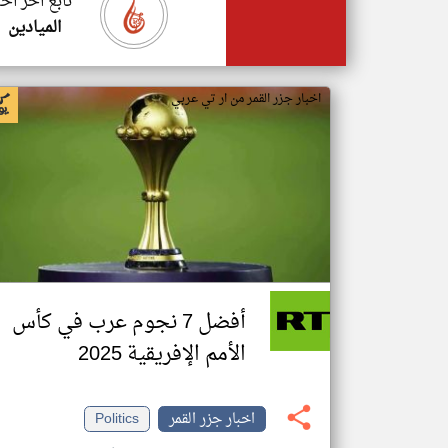
تابع اخر اخب
الميادين
اخبار جزر القمر من ار تي عربي
أفضل 7 نجوم عرب في كأس
الأمم الإفريقية 2025
اخبار جزر القمر
Politics