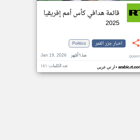
قائمة هدافي كأس أمم إفريقيا
2025
اخبار جزر القمر
Politics
Jan 19, 2026
منذ ٦ أشهر
QG60Y
عدد الكلمات: ١٤١
•
arabic.rt.c
ار تي عربي