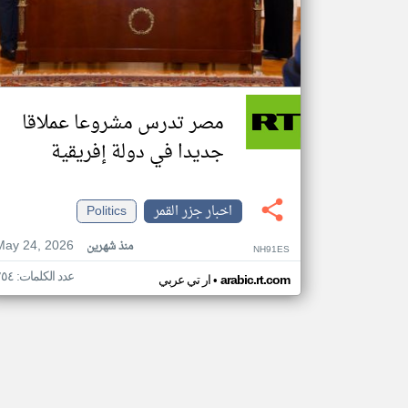
مصر تدرس مشروعا عملاقا
جديدا في دولة إفريقية
اخبار جزر القمر
Politics
May 24, 2026
منذ شهرين
NH91ES
عدد الكلمات: ٢٥٤
•
arabic.rt.com
ار تي عربي