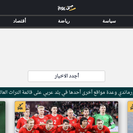
سياسة
رياضة
أقتصاد
أجدد الاخبار
ماندي وعدة مواقع أخرى أحدها في بلد عربي على قائمة التراث العال
اخبار جزر القمر من ار تي عربي
اخ