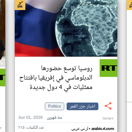
اخبار جزر القمر من ار تي عربي
اخ
روسيا توسع حضورها
الدبلوماسي في إفريقيا بافتتاح
ممثليات في 4 دول جديدة
اخبار جزر القمر
Politics
Jun 01, 2026
منذ شهرين
TN75KY
عدد الكلمات: ٢١٥
•
Y
arabic.rt.com
ار تي عربي