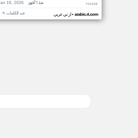
Jan 16, 2026
منذ ٦ أشهر
YD16SE
عدد الكلمات: ١٠٩
•
arabic.rt.com
ار تي عربي