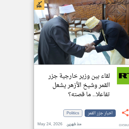
بار جزر القمر من ار تي عربي
لقاء بين وزير خارجية جزر
القمر وشيخ الأزهر يشعل
تفاعلا.. ما قصته؟
اخبار جزر القمر
Politics
May 24, 2026
منذ شهرين
OX58U