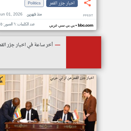
اخبار جزر القمر
Politics
Jun 01, 2026
منذ شهرين
PF63IT
عدد الكلمات: ٦ الصور: ٢٥
•
bbc.com
بي بي سي عربي
أخر ساعة في اخبار جزر القم
اخبار جزر القمر من ار تي عربي