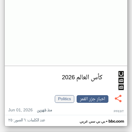
كأس العالم 2026
اخبار جزر القمر
Politics
Jun 01, 2026
منذ شهرين
PF63IT
عدد الكلمات: ٦ الصور: ٢٥
•
bbc.com
بي بي سي عربي