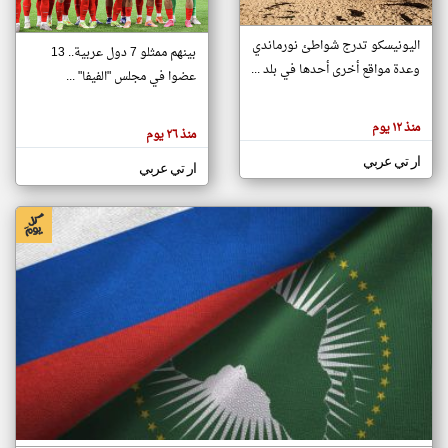
اليونيسكو تدرج شواطئ نورماندي
بينهم ممثلو 7 دول عربية.. 13
klyoum.com
وعدة مواقع أخرى أحدها في بلد ...
تغيير الدولة
عضوا في مجلس "الفيفا" ...
تعبر
مصادر الأخبار من جزر القمر
المقالات
الموجوده
اخبار جزر القمر على مدار الساعة
منذ ١٢ يوم
هنا عن
منذ ٢٦ يوم
وجهة
نظر
أهم اخبار جزر القمر العاجلة والمباشرة
ار تي عربي
كاتبيها.
ار تي عربي