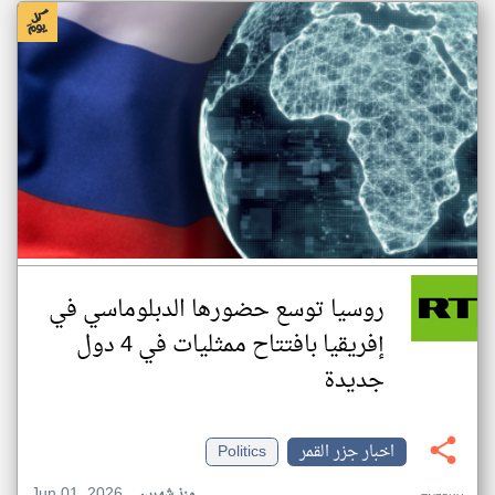
روسيا توسع حضورها الدبلوماسي في
إفريقيا بافتتاح ممثليات في 4 دول
جديدة
اخبار جزر القمر
Politics
Jun 01, 2026