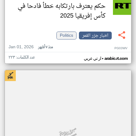
حكم يعترف بارتكابه خطأ فادحا في
كأس إفريقيا 2025
اخبار جزر القمر
Politics
Jan 01, 2026
منذ ٧ أشهر
PG03WV
عدد الكلمات: ٢٢٣
•
arabic.rt.com
ار تي عربي