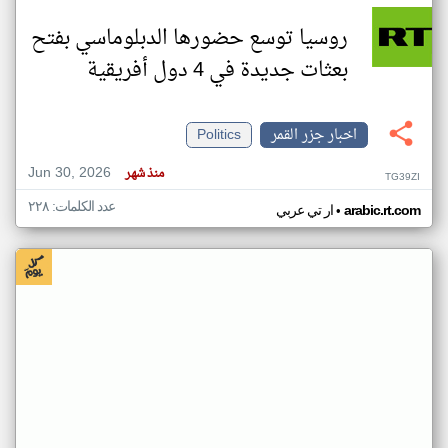
روسيا توسع حضورها الدبلوماسي بفتح
بعثات جديدة في 4 دول أفريقية
اخبار جزر القمر
Politics
Jun 30, 2026
منذ شهر
TG39ZI
عدد الكلمات: ٢٢٨
•
arabic.rt.com
ار تي عربي