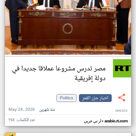
مصر تدرس مشروعا عملاقا جديدا في
دولة إفريقية
اخبار جزر القمر
Politics
May 24, 2026
منذ شهرين
NH91ES
عدد الكلمات: ٢٥٤
•
arabic.rt.com
ار تي عربي