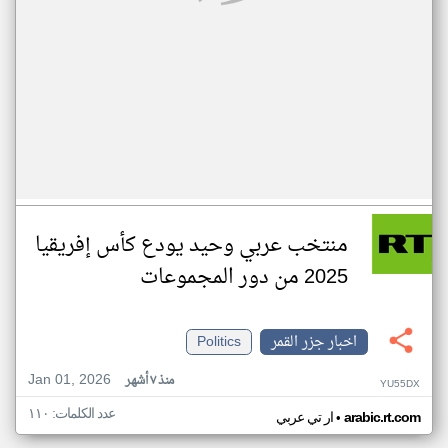
منتخب عربي وحيد يودع كأس إفريقيا
2025 من دور المجموعات
اخبار جزر القمر
Politics
Jan 01, 2026
منذ ٧ أشهر
YU55DX
عدد الكلمات: ١١٠
•
arabic.rt.com
ار تي عربي