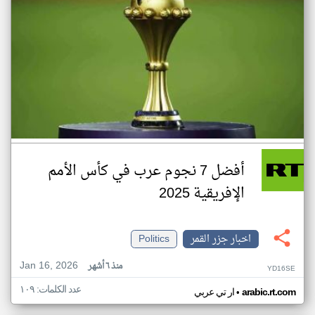
أفضل 7 نجوم عرب في كأس الأمم
الإفريقية 2025
اخبار جزر القمر
Politics
Jan 16, 2026
منذ ٦ أشهر
YD16SE
عدد الكلمات: ١٠٩
•
arabic.rt.com
ار تي عربي