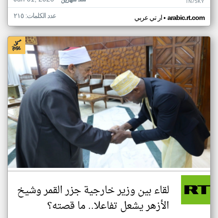
منذ شهرين
TN75KY
عدد الكلمات: ٢١٥
•
arabic.rt.com
ار تي عربي
لقاء بين وزير خارجية جزر القمر وشيخ
الأزهر يشعل تفاعلا.. ما قصته؟