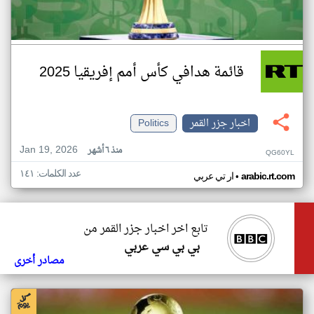
قائمة هدافي كأس أمم إفريقيا 2025
اخبار جزر القمر
Politics
Jan 19, 2026
منذ ٦ أشهر
QG60YL
عدد الكلمات: ١٤١
•
arabic.rt.com
ار تي عربي
تابع اخر اخبار جزر القمر من
بي بي سي عربي
مصادر أخرى