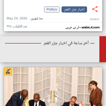
اخبار جزر القمر
Politics
May 24, 2026
منذ شهرين
OX58UY
عدد الكلمات: ٣٢٨
•
arabic.rt.com
ار تي عربي
أخر ساعة في اخبار جزر القمر