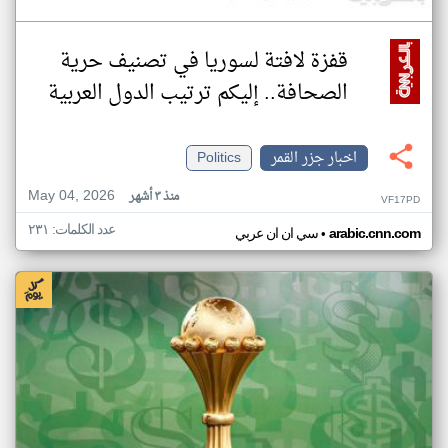
قفزة لافتة لسوريا في تصنيف حرية
الصحافة.. إليكم ترتيب الدول العربية
اخبار جزر القمر
Politics
May 04, 2026
منذ ٣ أشهر
VF17PD
عدد الكلمات: ٢٣١
•
arabic.cnn.com
سي ان ان عربي