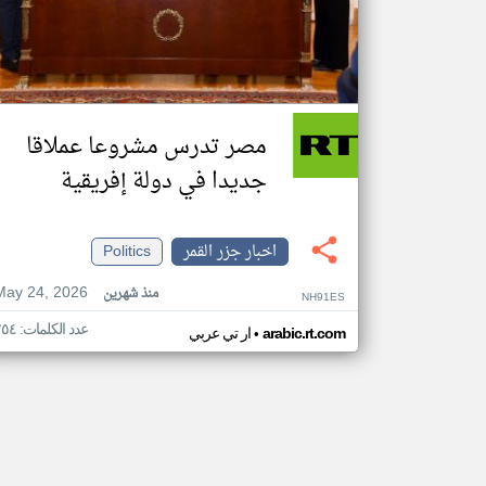
مصر تدرس مشروعا عملاقا
جديدا في دولة إفريقية
اخبار جزر القمر
Politics
May 24, 2026
منذ شهرين
NH91ES
عدد الكلمات: ٢٥٤
•
arabic.rt.com
ار تي عربي