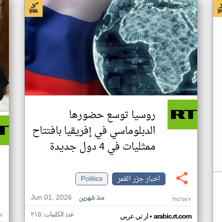
اخبار جزر القمر من ار تي عربي
اخ
روسيا توسع حضورها
الدبلوماسي في إفريقيا بافتتاح
ممثليات في 4 دول جديدة
اخبار جزر القمر
Politics
Jun 01, 2026
منذ شهرين
TN75KY
عدد الكلمات: ٢١٥
•
Y
arabic.rt.com
ار تي عربي