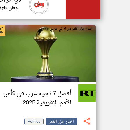
تابع اخر اخب
وطن يغرد
اخبار جزر القمر من ار تي عربي
أفضل 7 نجوم عرب في كأس
الأمم الإفريقية 2025
اخبار جزر القمر
Politics