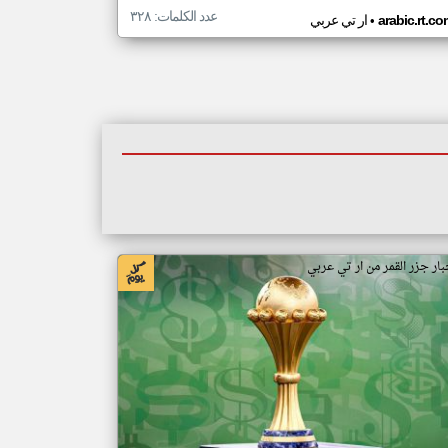
عدد الكلمات: ٣٢٨
•
arabic.rt.c
ار تي عربي
بار جزر القمر من ار تي عربي