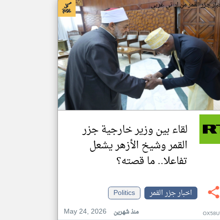
بار جزر القمر من ار تي عربي
لقاء بين وزير خارجية جزر
القمر وشيخ الأزهر يشعل
تفاعلا.. ما قصته؟
اخبار جزر القمر
Politics
May 24, 2026
منذ شهرين
OX58U