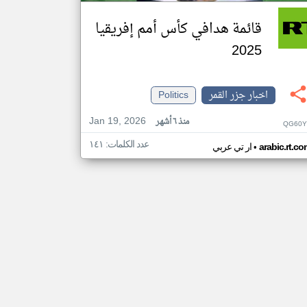
قائمة هدافي كأس أمم إفريقيا
2025
اخبار جزر القمر
Politics
Jan 19, 2026
منذ ٦ أشهر
QG60Y
عدد الكلمات: ١٤١
•
arabic.rt.c
ار تي عربي