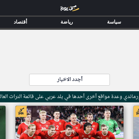
سياسة
رياضة
أقتصاد
أجدد الاخبار
ماندي وعدة مواقع أخرى أحدها في بلد عربي على قائمة التراث العال
اخبار جزر القمر من ار تي عربي
اخ