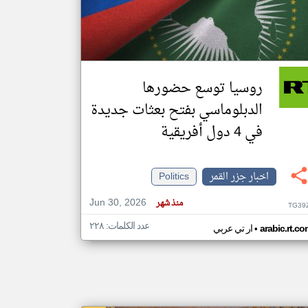
klyoum.com
تغيير الدولة
مصادر الأخبار من جزر القمر
روسيا توسع حضورها
اخبار جزر القمر على مدار الساعة
الدبلوماسي بفتح بعثات جديدة
أهم اخبار جزر القمر العاجلة والمباشرة
في 4 دول أفريقية
اخبار جزر القمر
Politics
Jun 30, 2026
منذ شهر
TG39
عدد الكلمات: ٢٢٨
•
arabic.rt.c
ار تي عربي