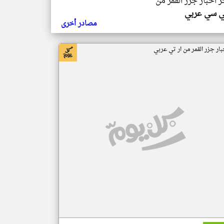
ر اخبار جزر القمر من
ي سي عربي
مصادر أخرى
بار جزر القمر من ار تي عربي