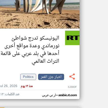
تعبر
المقالات
الموجوده
هنا عن
وجهة
اليونيسكو تدرج شواطئ
نظر
كاتبيها.
نورماندي وعدة مواقع أخرى
أحدها في بلد عربي على قائمة
التراث العالمي
اخبار جزر القمر
Politics
Jul 26, 2026
منذ ١٣ يوم
XJ39DF
عدد الكلمات: ٤١٢
•
arabic.rt.com
ار تي عربي