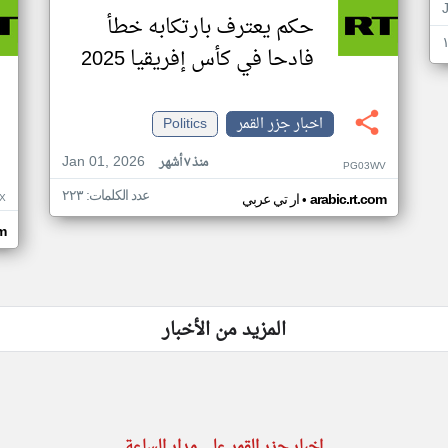
حكم يعترف بارتكابه خطأ
فادحا في كأس إفريقيا 2025
اخبار جزر القمر
Politics
Jan 01, 2026
منذ ٧ أشهر
PG03WV
عدد الكلمات: ٢٢٣
•
X
arabic.rt.com
ار تي عربي
om
المزيد من الأخبار
اخبار جزر القمر على مدار الساعة