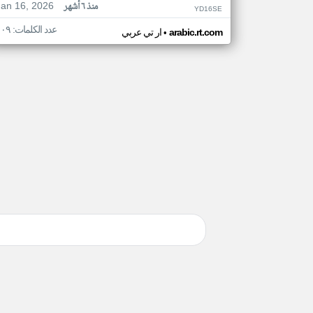
Jan 16, 2026
منذ ٦ أشهر
YD16SE
عدد الكلمات: ١٠٩
•
arabic.rt.com
ار تي عربي