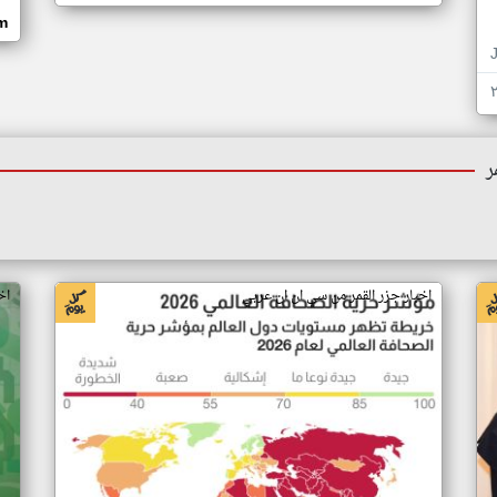
om
ر
اخبار جزر القمر من سي ان ان عربي
اخ