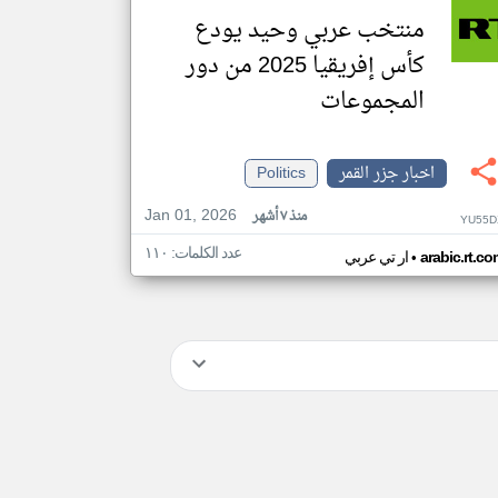
منتخب عربي وحيد يودع
كأس إفريقيا 2025 من دور
المجموعات
اخبار جزر القمر
Politics
Jan 01, 2026
منذ ٧ أشهر
YU55D
عدد الكلمات: ١١٠
•
arabic.rt.c
ار تي عربي