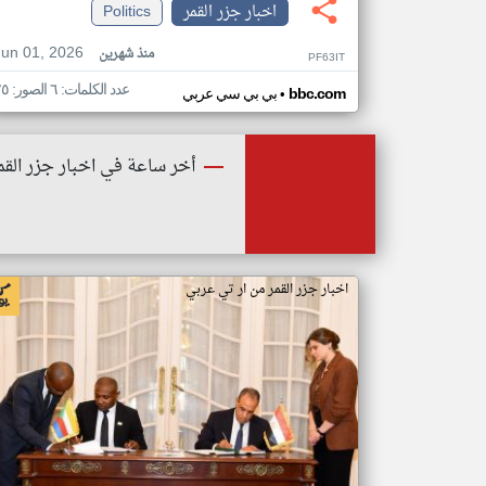
اخبار جزر القمر
Politics
Jun 01, 2026
منذ شهرين
PF63IT
عدد الكلمات: ٦ الصور: ٢٥
•
bbc.com
بي بي سي عربي
أخر ساعة في اخبار جزر القم
اخبار جزر القمر من ار تي عربي