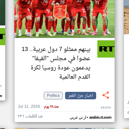
بينهم ممثلو 7 دول عربية.. 13
عضوا في مجلس "الفيفا"
يدعمون عودة روسيا لكرة
القدم العالمية
ZI
اخبار جزر القمر
Politics
om
Jul 11, 2026
منذ ٢٨ يوم
EE45AI
عدد الكلمات: ٢٢٦
•
arabic.rt.com
ار تي عربي