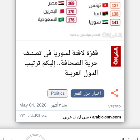
قفزة لافتة لسوريا في تصنيف
حرية الصحافة.. إليكم ترتيب
الدول العربية
اخبار جزر القمر
Politics
May 04, 2026
منذ ٣ أشهر
VF17PD
عدد الكلمات: ٢٣١
•
arabic.cnn.com
سي ان ان عربي