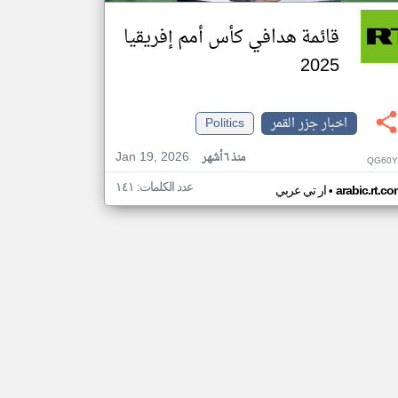
قائمة هدافي كأس أمم إفريقيا
2025
اخبار جزر القمر
Politics
Jan 19, 2026
منذ ٦ أشهر
QG60Y
عدد الكلمات: ١٤١
•
arabic.rt.c
ار تي عربي