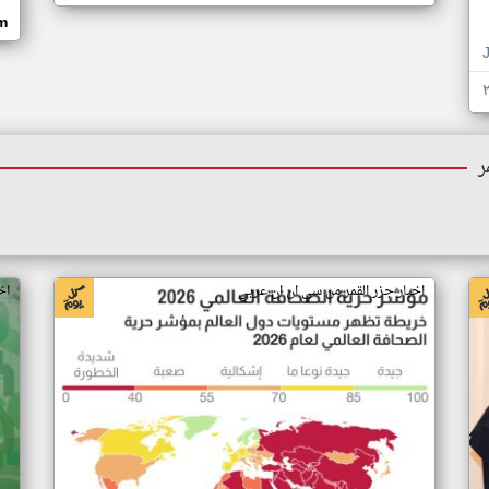
om
ر
اخبار جزر القمر من سي ان ان عربي
اخ