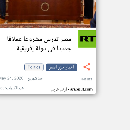
مصر تدرس مشروعا عملاقا
جديدا في دولة إفريقية
اخبار جزر القمر
Politics
May 24, 2026
منذ شهرين
NH91ES
عدد الكلمات: ٢٥٤
•
arabic.rt.com
ار تي عربي