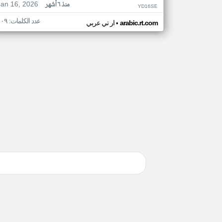
Jan 16, 2026
منذ ٦ أشهر
YD16SE
عدد الكلمات: ١٠٩
•
arabic.rt.com
ار تي عربي