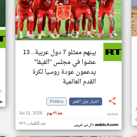
بينهم ممثلو 7 دول عربية.. 13
عضوا في مجلس "الفيفا"
يدعمون عودة روسيا لكرة
القدم العالمية
ZI
اخبار جزر القمر
Politics
om
Jul 11, 2026
منذ ٢٦ يوم
EE45AI
عدد الكلمات: ٢٢٦
•
arabic.rt.com
ار تي عربي