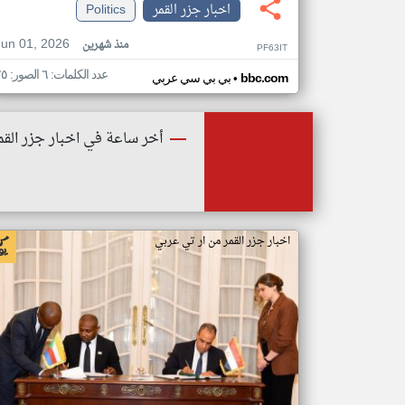
اخبار جزر القمر
Politics
Jun 01, 2026
منذ شهرين
PF63IT
عدد الكلمات: ٦ الصور: ٢٥
•
bbc.com
بي بي سي عربي
أخر ساعة في اخبار جزر القم
اخبار جزر القمر من ار تي عربي