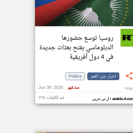
klyoum.com
تغيير الدولة
مصادر الأخبار من جزر القمر
روسيا توسع حضورها
اخبار جزر القمر على مدار الساعة
الدبلوماسي بفتح بعثات جديدة
أهم اخبار جزر القمر العاجلة والمباشرة
في 4 دول أفريقية
اخبار جزر القمر
Politics
Jun 30, 2026
منذ شهر
TG39
عدد الكلمات: ٢٢٨
•
arabic.rt.c
ار تي عربي