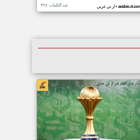
عدد الكلمات: ٣٢٨
•
arabic.rt.c
ار تي عربي
بار جزر القمر من ار تي عربي