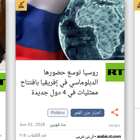
اخبار جزر القمر من ار تي عربي
اخ
روسيا توسع حضورها
الدبلوماسي في إفريقيا بافتتاح
ممثليات في 4 دول جديدة
اخبار جزر القمر
Politics
Jun 01, 2026
منذ شهرين
TN75KY
عدد الكلمات: ٢١٥
•
Y
arabic.rt.com
ار تي عربي