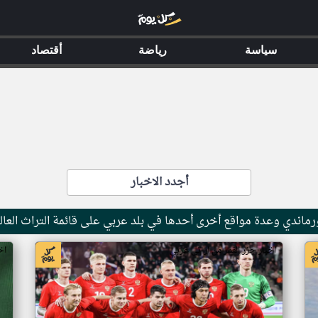
سياسة
رياضة
أقتصاد
أجدد الاخبار
ماندي وعدة مواقع أخرى أحدها في بلد عربي على قائمة التراث العال
اخبار جزر القمر من ار تي عربي
اخ