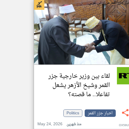
بار جزر القمر من ار تي عربي
لقاء بين وزير خارجية جزر
القمر وشيخ الأزهر يشعل
تفاعلا.. ما قصته؟
اخبار جزر القمر
Politics
May 24, 2026
منذ شهرين
OX58U