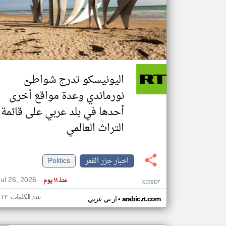
تعبر
المقالات
الموجوده
هنا عن
وجهة
اليونيسكو تدرج شواطئ
نظر
كاتبيها.
نورماندي وعدة مواقع أخرى
أحدها في بلد عربي على قائمة
التراث العالمي
اخبار جزر القمر
Politics
Jul 26, 2026
منذ ١١ يوم
XJ39DF
عدد الكلمات: ٤١٢
•
arabic.rt.com
ار تي عربي