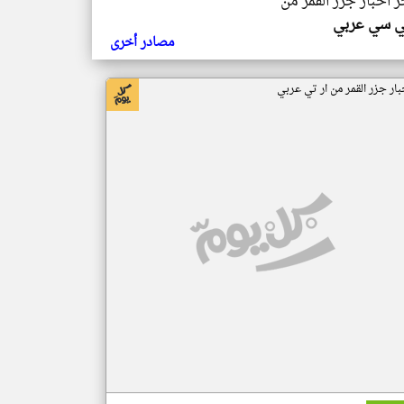
ر اخبار جزر القمر من
ي سي عربي
مصادر أخرى
بار جزر القمر من ار تي عربي