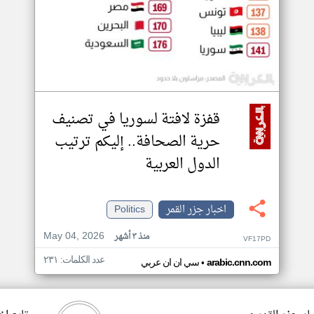
قفزة لافتة لسوريا في تصنيف
حرية الصحافة.. إليكم ترتيب
الدول العربية
اخبار جزر القمر
Politics
May 04, 2026
منذ ٣ أشهر
VF17PD
عدد الكلمات: ٢٣١
•
arabic.cnn.com
سي ان ان عربي