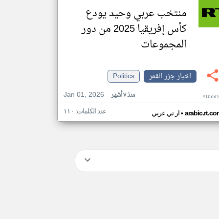
منتخب عربي وحيد يودع
كأس إفريقيا 2025 من دور
المجموعات
اخبار جزر القمر
Politics
Jan 01, 2026
منذ ٧ أشهر
YU55D
عدد الكلمات: ١١٠
•
arabic.rt.c
ار تي عربي