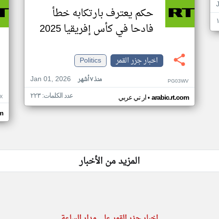
حكم يعترف بارتكابه خطأ
فادحا في كأس إفريقيا 2025
اخبار جزر القمر
Politics
Jan 01, 2026
منذ ٧ أشهر
PG03WV
عدد الكلمات: ٢٢٣
•
X
arabic.rt.com
ار تي عربي
om
المزيد من الأخبار
اخبار جزر القمر على مدار الساعة