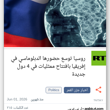
روسيا توسع حضورها الدبلوماسي في
إفريقيا بافتتاح ممثليات في 4 دول
جديدة
اخبار جزر القمر
Politics
Jun 01, 2026
منذ شهرين
TN75KY
عدد الكلمات: ٢١٥
•
arabic.rt.com
ار تي عربي