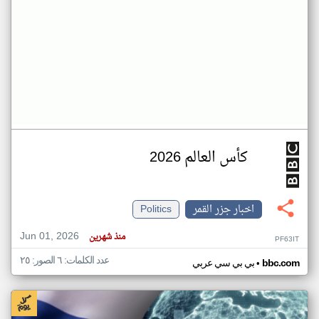
كأس العالم 2026
اخبار جزر القمر
Politics
Jun 01, 2026
منذ شهرين
PF63IT
عدد الكلمات: ٦ الصور: ٢٥
•
bbc.com
بي بي سي عربي