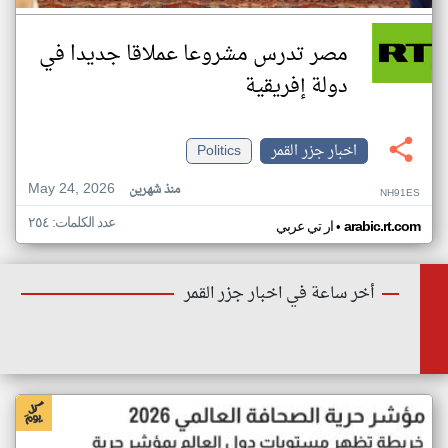
مصر تدرس مشروعا عملاقا جديدا في
دولة إفريقية
اخبار جزر القمر
Politics
May 24, 2026
منذ شهرين
NH91ES
عدد الكلمات: ٢٥٤
•
arabic.rt.com
ار تي عربي
أخر ساعة في اخبار جزر القمر