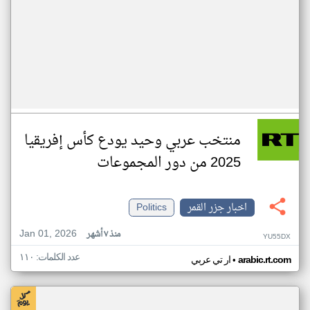
منتخب عربي وحيد يودع كأس إفريقيا
2025 من دور المجموعات
اخبار جزر القمر
Politics
Jan 01, 2026
منذ ٧ أشهر
YU55DX
عدد الكلمات: ١١٠
•
arabic.rt.com
ار تي عربي