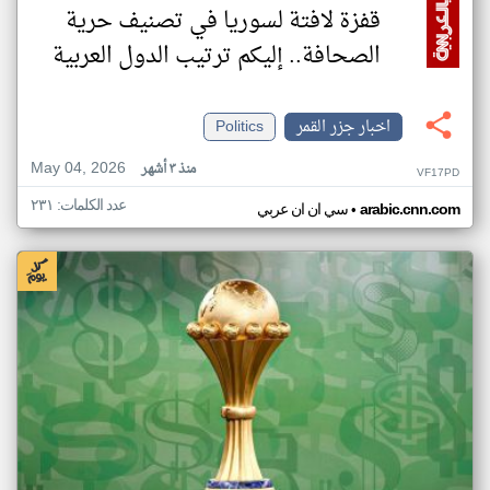
قفزة لافتة لسوريا في تصنيف حرية
الصحافة.. إليكم ترتيب الدول العربية
اخبار جزر القمر
Politics
May 04, 2026
منذ ٣ أشهر
VF17PD
عدد الكلمات: ٢٣١
•
arabic.cnn.com
سي ان ان عربي