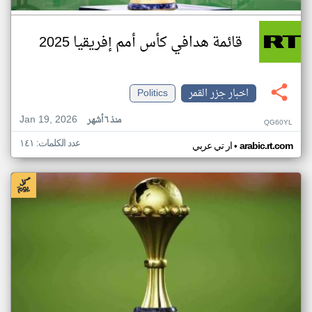
قائمة هدافي كأس أمم إفريقيا 2025
اخبار جزر القمر
Politics
Jan 19, 2026
منذ ٦ أشهر
QG60YL
عدد الكلمات: ١٤١
•
arabic.rt.com
ار تي عربي