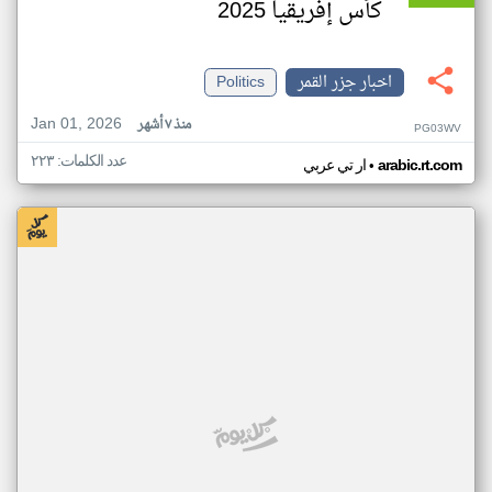
كأس إفريقيا 2025
اخبار جزر القمر
Politics
Jan 01, 2026
منذ ٧ أشهر
PG03WV
عدد الكلمات: ٢٢٣
•
arabic.rt.com
ار تي عربي