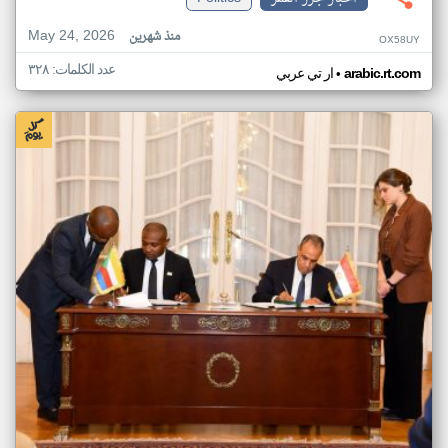
May 24, 2026
منذ شهرين
OX58UY
عدد الكلمات: ٣٢٨
•
arabic.rt.com
ار تي عربي