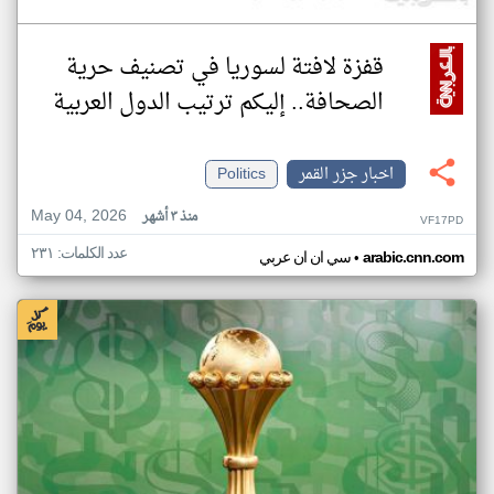
قفزة لافتة لسوريا في تصنيف حرية
الصحافة.. إليكم ترتيب الدول العربية
اخبار جزر القمر
Politics
May 04, 2026
منذ ٣ أشهر
VF17PD
عدد الكلمات: ٢٣١
•
arabic.cnn.com
سي ان ان عربي