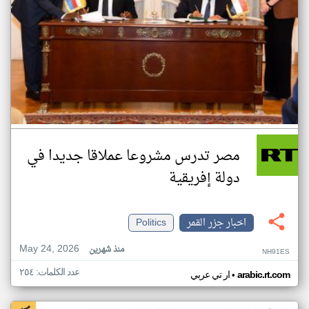
مصر تدرس مشروعا عملاقا جديدا في
دولة إفريقية
اخبار جزر القمر
Politics
May 24, 2026
منذ شهرين
NH91ES
عدد الكلمات: ٢٥٤
•
arabic.rt.com
ار تي عربي