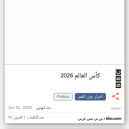
كأس العالم 2026
اخبار جزر القمر
Politics
Jun 01, 2026
منذ شهرين
PF63IT
عدد الكلمات: ٦ الصور: ٢٥
•
bbc.com
بي بي سي عربي