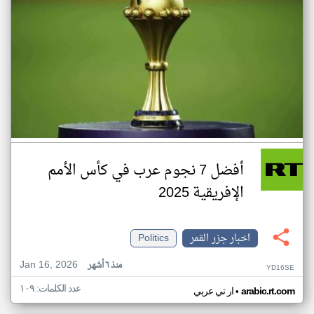
أفضل 7 نجوم عرب في كأس الأمم
الإفريقية 2025
اخبار جزر القمر
Politics
Jan 16, 2026
منذ ٦ أشهر
YD16SE
عدد الكلمات: ١٠٩
•
arabic.rt.com
ار تي عربي