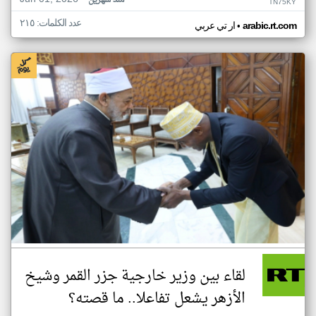
منذ شهرين
TN75KY
عدد الكلمات: ٢١٥
•
arabic.rt.com
ار تي عربي
لقاء بين وزير خارجية جزر القمر وشيخ
الأزهر يشعل تفاعلا.. ما قصته؟