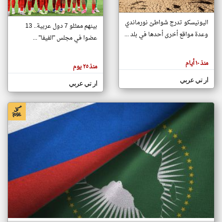
اليونيسكو تدرج شواطئ نورماندي
بينهم ممثلو 7 دول عربية.. 13
klyoum.com
وعدة مواقع أخرى أحدها في بلد ...
تغيير الدولة
عضوا في مجلس "الفيفا" ...
تعبر
مصادر الأخبار من جزر القمر
المقالات
الموجوده
اخبار جزر القمر على مدار الساعة
منذ ١٠ أيام
هنا عن
منذ ٢٥ يوم
وجهة
نظر
أهم اخبار جزر القمر العاجلة والمباشرة
ار تي عربي
كاتبيها.
ار تي عربي