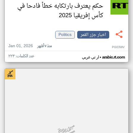
حكم يعترف بارتكابه خطأ فادحا في
كأس إفريقيا 2025
اخبار جزر القمر
Politics
Jan 01, 2026
منذ ٧ أشهر
PG03WV
عدد الكلمات: ٢٢٣
•
arabic.rt.com
ار تي عربي