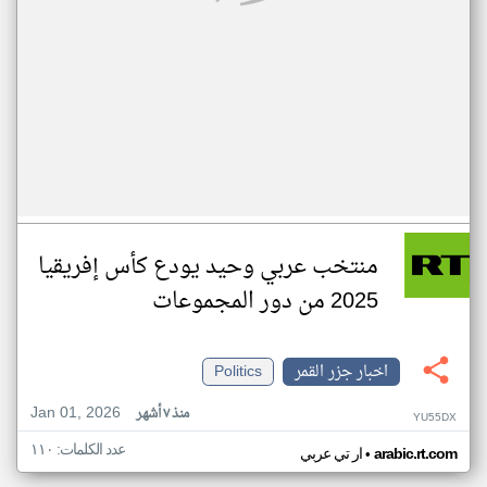
منتخب عربي وحيد يودع كأس إفريقيا
2025 من دور المجموعات
اخبار جزر القمر
Politics
Jan 01, 2026
منذ ٧ أشهر
YU55DX
عدد الكلمات: ١١٠
•
arabic.rt.com
ار تي عربي