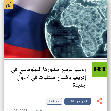
روسيا توسع حضورها الدبلوماسي في
إفريقيا بافتتاح ممثليات في 4 دول
جديدة
اخبار جزر القمر
Politics
Jun 01, 2026