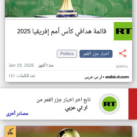
قائمة هدافي كأس أمم إفريقيا 2025
اخبار جزر القمر
Politics
Jan 19, 2026
منذ ٦ أشهر
QG60YL
عدد الكلمات: ١٤١
•
arabic.rt.com
ار تي عربي
تابع اخر اخبار جزر القمر من
ار تي عربي
مصادر أخرى