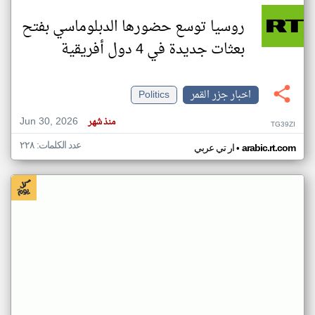
روسيا توسع حضورها الدبلوماسي بفتح
بعثات جديدة في 4 دول أفريقية
اخبار جزر القمر
Politics
Jun 30, 2026
منذ شهر
TG39ZI
عدد الكلمات: ٢٢٨
•
arabic.rt.com
ار تي عربي