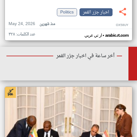
اخبار جزر القمر
Politics
May 24, 2026
منذ شهرين
OX58UY
عدد الكلمات: ٣٢٨
•
arabic.rt.com
ار تي عربي
أخر ساعة في اخبار جزر القمر