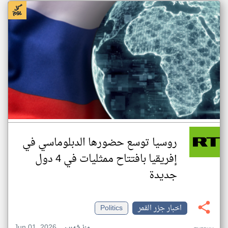
روسيا توسع حضورها الدبلوماسي في
إفريقيا بافتتاح ممثليات في 4 دول
جديدة
اخبار جزر القمر
Politics
Jun 01, 2026