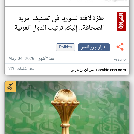
قفزة لافتة لسوريا في تصنيف حرية
الصحافة.. إليكم ترتيب الدول العربية
اخبار جزر القمر
Politics
May 04, 2026
منذ ٣ أشهر
VF17PD
عدد الكلمات: ٢٣١
•
arabic.cnn.com
سي ان ان عربي