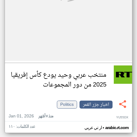
منتخب عربي وحيد يودع كأس إفريقيا
2025 من دور المجموعات
اخبار جزر القمر
Politics
Jan 01, 2026
منذ ٧ أشهر
YU55DX
عدد الكلمات: ١١٠
•
arabic.rt.com
ار تي عربي