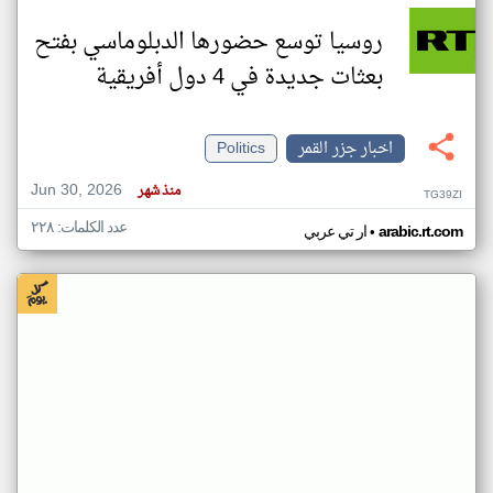
روسيا توسع حضورها الدبلوماسي بفتح
بعثات جديدة في 4 دول أفريقية
اخبار جزر القمر
Politics
Jun 30, 2026
منذ شهر
TG39ZI
عدد الكلمات: ٢٢٨
•
arabic.rt.com
ار تي عربي