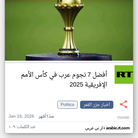
أفضل 7 نجوم عرب في كأس الأمم
الإفريقية 2025
اخبار جزر القمر
Politics
Jan 16, 2026
منذ ٦ أشهر
YD16SE
عدد الكلمات: ١٠٩
•
arabic.rt.com
ار تي عربي