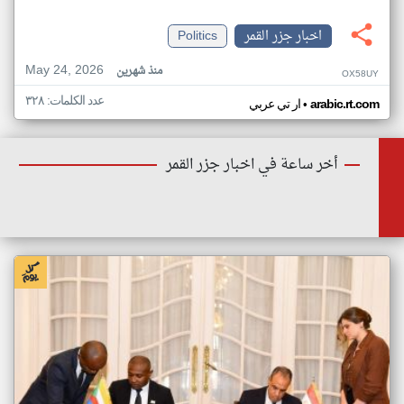
اخبار جزر القمر
Politics
May 24, 2026
منذ شهرين
OX58UY
عدد الكلمات: ٣٢٨
•
arabic.rt.com
ار تي عربي
أخر ساعة في اخبار جزر القمر