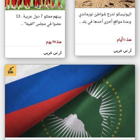
اليونيسكو تدرج شواطئ نورماندي
بينهم ممثلو 7 دول عربية.. 13
klyoum.com
وعدة مواقع أخرى أحدها في بلد ...
تغيير الدولة
عضوا في مجلس "الفيفا" ...
تعبر
مصادر الأخبار من جزر القمر
المقالات
الموجوده
اخبار جزر القمر على مدار الساعة
منذ ١٠ أيام
هنا عن
منذ ٢٥ يوم
وجهة
نظر
أهم اخبار جزر القمر العاجلة والمباشرة
ار تي عربي
كاتبيها.
ار تي عربي