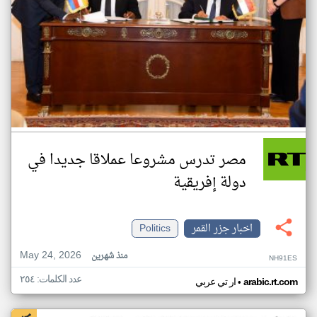
مصر تدرس مشروعا عملاقا جديدا في
دولة إفريقية
اخبار جزر القمر
Politics
May 24, 2026
منذ شهرين
NH91ES
عدد الكلمات: ٢٥٤
•
arabic.rt.com
ار تي عربي