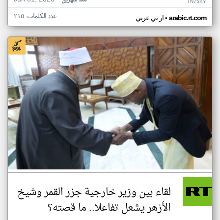
منذ شهرين
TN75KY
عدد الكلمات: ٢١٥
•
arabic.rt.com
ار تي عربي
لقاء بين وزير خارجية جزر القمر وشيخ
الأزهر يشعل تفاعلا.. ما قصته؟