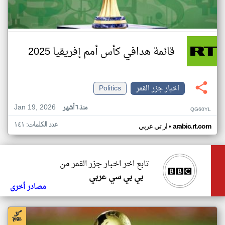
قائمة هدافي كأس أمم إفريقيا 2025
اخبار جزر القمر
Politics
Jan 19, 2026
منذ ٦ أشهر
QG60YL
عدد الكلمات: ١٤١
•
arabic.rt.com
ار تي عربي
تابع اخر اخبار جزر القمر من
بي بي سي عربي
مصادر أخرى