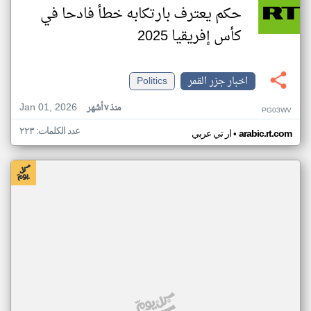
حكم يعترف بارتكابه خطأ فادحا في
كأس إفريقيا 2025
اخبار جزر القمر
Politics
Jan 01, 2026
منذ ٧ أشهر
PG03WV
عدد الكلمات: ٢٢٣
•
arabic.rt.com
ار تي عربي