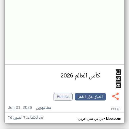
كأس العالم 2026
اخبار جزر القمر
Politics
Jun 01, 2026
منذ شهرين
PF63IT
عدد الكلمات: ٦ الصور: ٢٥
•
bbc.com
بي بي سي عربي