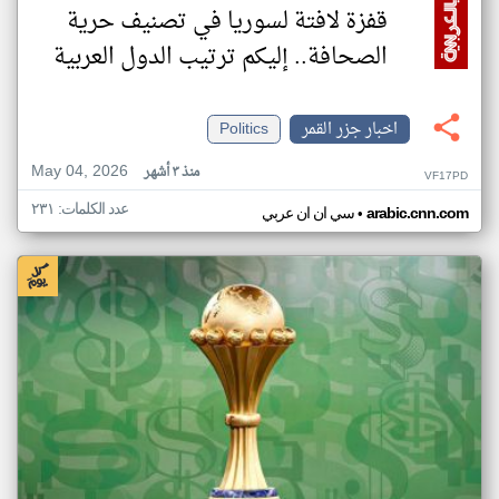
قفزة لافتة لسوريا في تصنيف حرية
الصحافة.. إليكم ترتيب الدول العربية
اخبار جزر القمر
Politics
May 04, 2026
منذ ٣ أشهر
VF17PD
عدد الكلمات: ٢٣١
•
arabic.cnn.com
سي ان ان عربي