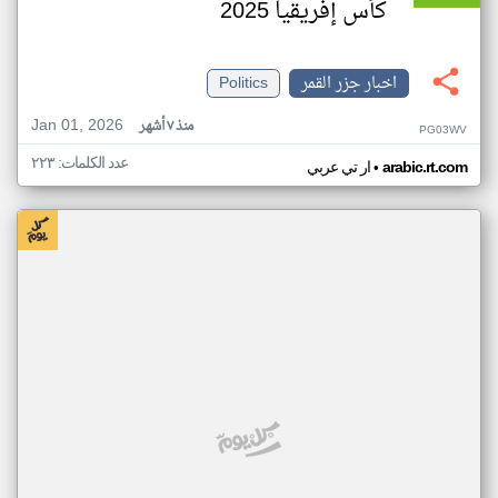
كأس إفريقيا 2025
اخبار جزر القمر
Politics
Jan 01, 2026
منذ ٧ أشهر
PG03WV
عدد الكلمات: ٢٢٣
•
arabic.rt.com
ار تي عربي