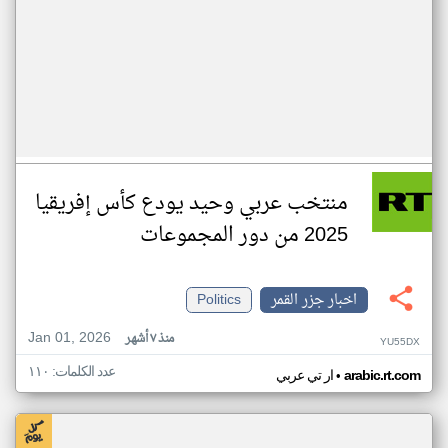
منتخب عربي وحيد يودع كأس إفريقيا
2025 من دور المجموعات
اخبار جزر القمر
Politics
Jan 01, 2026
منذ ٧ أشهر
YU55DX
عدد الكلمات: ١١٠
•
arabic.rt.com
ار تي عربي