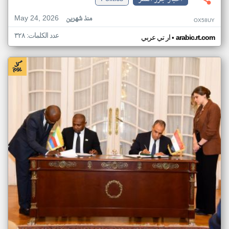
May 24, 2026
منذ شهرين
OX58UY
عدد الكلمات: ٣٢٨
•
arabic.rt.com
ار تي عربي