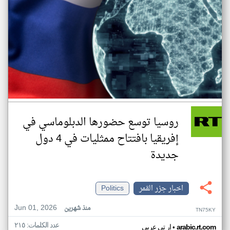
روسيا توسع حضورها الدبلوماسي في
إفريقيا بافتتاح ممثليات في 4 دول
جديدة
اخبار جزر القمر
Politics
Jun 01, 2026
منذ شهرين
TN75KY
عدد الكلمات: ٢١٥
•
arabic.rt.com
ار تي عربي