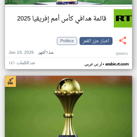
قائمة هدافي كأس أمم إفريقيا 2025
اخبار جزر القمر
Politics
Jan 19, 2026
منذ ٦ أشهر
QG60YL
عدد الكلمات: ١٤١
•
arabic.rt.com
ار تي عربي