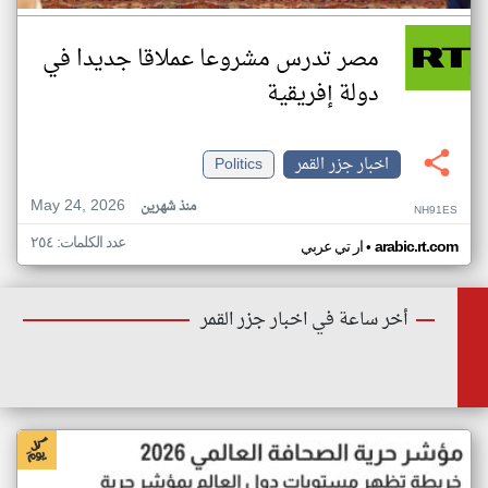
مصر تدرس مشروعا عملاقا جديدا في
دولة إفريقية
اخبار جزر القمر
Politics
May 24, 2026
منذ شهرين
NH91ES
عدد الكلمات: ٢٥٤
•
arabic.rt.com
ار تي عربي
أخر ساعة في اخبار جزر القمر