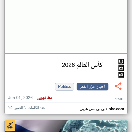
كأس العالم 2026
اخبار جزر القمر
Politics
Jun 01, 2026
منذ شهرين
PF63IT
عدد الكلمات: ٦ الصور: ٢٥
•
bbc.com
بي بي سي عربي