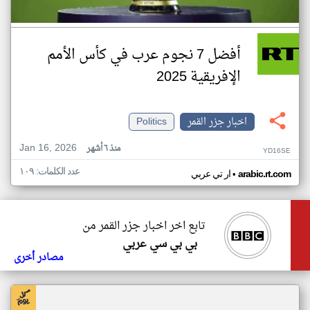
أفضل 7 نجوم عرب في كأس الأمم
الإفريقية 2025
اخبار جزر القمر
Politics
Jan 16, 2026
منذ ٦ أشهر
YD16SE
عدد الكلمات: ١٠٩
•
arabic.rt.com
ار تي عربي
تابع اخر اخبار جزر القمر من
بي بي سي عربي
مصادر أخرى