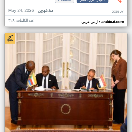
May 24, 2026
منذ شهرين
OX58UY
عدد الكلمات: ٣٢٨
•
arabic.rt.com
ار تي عربي