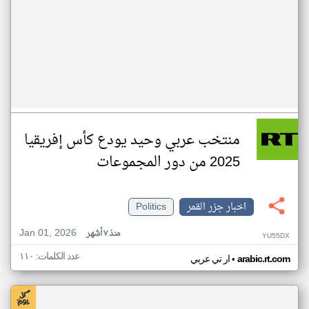
منتخب عربي وحيد يودع كأس إفريقيا
2025 من دور المجموعات
اخبار جزر القمر
Politics
Jan 01, 2026
منذ ٧ أشهر
YU55DX
عدد الكلمات: ١١٠
•
arabic.rt.com
ار تي عربي