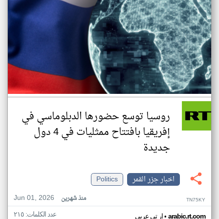
روسيا توسع حضورها الدبلوماسي في
إفريقيا بافتتاح ممثليات في 4 دول
جديدة
اخبار جزر القمر
Politics
Jun 01, 2026
منذ شهرين
TN75KY
عدد الكلمات: ٢١٥
•
arabic.rt.com
ار تي عربي