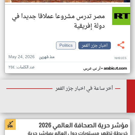
مصر تدرس مشروعا عملاقا جديدا في
دولة إفريقية
اخبار جزر القمر
Politics
May 24, 2026
منذ شهرين
NH91ES
عدد الكلمات: ٢٥٤
•
arabic.rt.com
ار تي عربي
أخر ساعة في اخبار جزر القمر