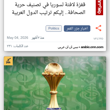
قفزة لافتة لسوريا في تصنيف حرية
الصحافة.. إليكم ترتيب الدول العربية
اخبار جزر القمر
Politics
May 04, 2026
منذ ٣ أشهر
VF17PD
عدد الكلمات: ٢٣١
•
arabic.cnn.com
سي ان ان عربي