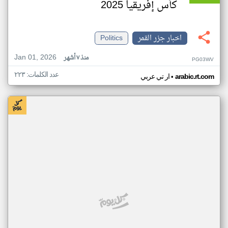
كأس إفريقيا 2025
اخبار جزر القمر
Politics
Jan 01, 2026
منذ ٧ أشهر
PG03WV
عدد الكلمات: ٢٢٣
•
arabic.rt.com
ار تي عربي