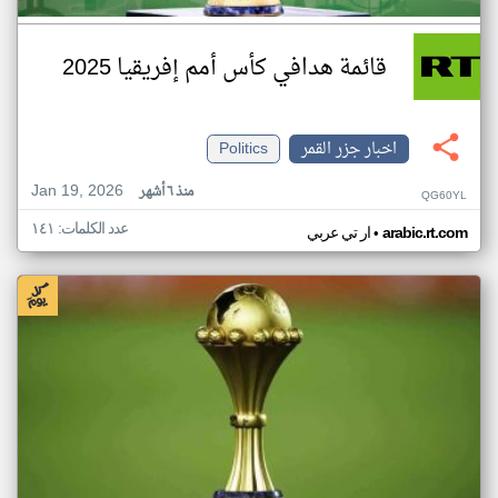
قائمة هدافي كأس أمم إفريقيا 2025
اخبار جزر القمر
Politics
Jan 19, 2026
منذ ٦ أشهر
QG60YL
عدد الكلمات: ١٤١
•
arabic.rt.com
ار تي عربي