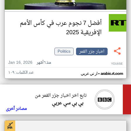
أفضل 7 نجوم عرب في كأس الأمم
الإفريقية 2025
اخبار جزر القمر
Politics
Jan 16, 2026
منذ ٦ أشهر
YD16SE
عدد الكلمات: ١٠٩
•
arabic.rt.com
ار تي عربي
تابع اخر اخبار جزر القمر من
بي بي سي عربي
مصادر أخرى