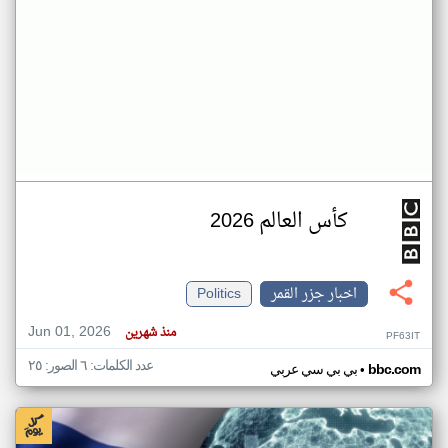
كأس العالم 2026
اخبار جزر القمر
Politics
Jun 01, 2026
منذ شهرين
PF63IT
عدد الكلمات: ٦ الصور: ٢٥
•
bbc.com
بي بي سي عربي