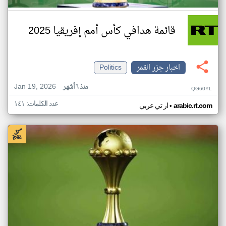
قائمة هدافي كأس أمم إفريقيا 2025
اخبار جزر القمر
Politics
Jan 19, 2026
منذ ٦ أشهر
QG60YL
عدد الكلمات: ١٤١
•
arabic.rt.com
ار تي عربي