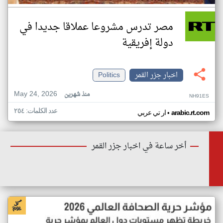
مصر تدرس مشروعا عملاقا جديدا في
دولة إفريقية
اخبار جزر القمر
Politics
May 24, 2026
منذ شهرين
NH91ES
عدد الكلمات: ٢٥٤
•
arabic.rt.com
ار تي عربي
أخر ساعة في اخبار جزر القمر