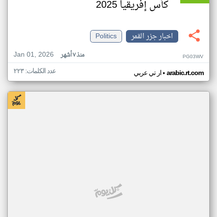
كأس إفريقيا 2025
اخبار جزر القمر
Politics
Jan 01, 2026
منذ ٧ أشهر
PG03WV
عدد الكلمات: ٢٢٣
•
arabic.rt.com
ار تي عربي