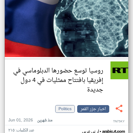
روسيا توسع حضورها الدبلوماسي في
إفريقيا بافتتاح ممثليات في 4 دول
جديدة
اخبار جزر القمر
Politics
Jun 01, 2026
منذ شهرين
TN75KY
عدد الكلمات: ٢١٥
•
arabic.rt.com
ار تي عربي