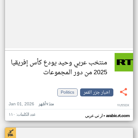
منتخب عربي وحيد يودع كأس إفريقيا
2025 من دور المجموعات
اخبار جزر القمر
Politics
Jan 01, 2026
منذ ٧ أشهر
YU55DX
عدد الكلمات: ١١٠
•
arabic.rt.com
ار تي عربي