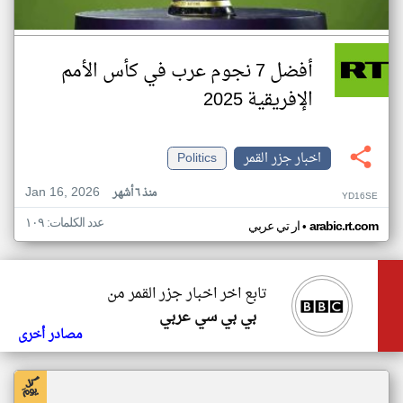
أفضل 7 نجوم عرب في كأس الأمم
الإفريقية 2025
اخبار جزر القمر
Politics
Jan 16, 2026
منذ ٦ أشهر
YD16SE
عدد الكلمات: ١٠٩
•
arabic.rt.com
ار تي عربي
تابع اخر اخبار جزر القمر من
بي بي سي عربي
مصادر أخرى