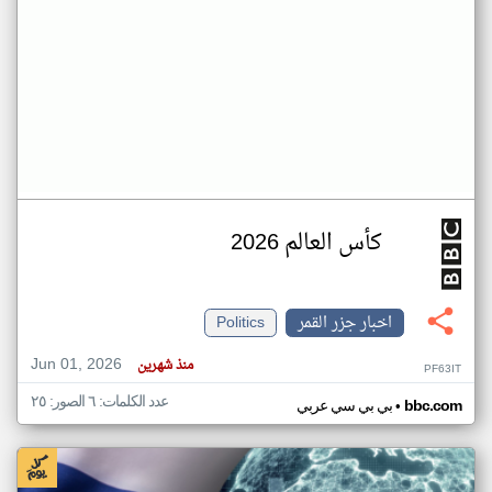
كأس العالم 2026
اخبار جزر القمر
Politics
Jun 01, 2026
منذ شهرين
PF63IT
عدد الكلمات: ٦ الصور: ٢٥
•
bbc.com
بي بي سي عربي