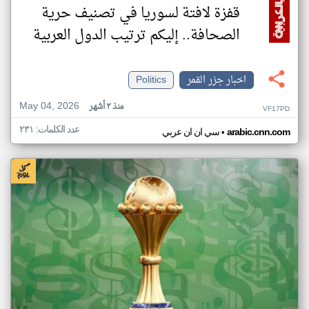
قفزة لافتة لسوريا في تصنيف حرية
الصحافة.. إليكم ترتيب الدول العربية
اخبار جزر القمر
Politics
May 04, 2026
منذ ٣ أشهر
VF17PD
عدد الكلمات: ٢٣١
•
arabic.cnn.com
سي ان ان عربي