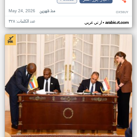
May 24, 2026
منذ شهرين
OX58UY
عدد الكلمات: ٣٢٨
•
arabic.rt.com
ار تي عربي