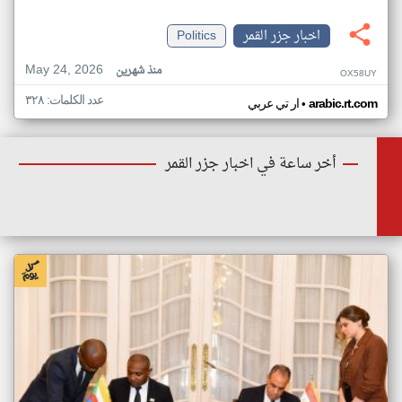
اخبار جزر القمر
Politics
May 24, 2026
منذ شهرين
OX58UY
عدد الكلمات: ٣٢٨
•
arabic.rt.com
ار تي عربي
أخر ساعة في اخبار جزر القمر