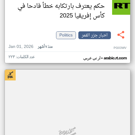
حكم يعترف بارتكابه خطأ فادحا في
كأس إفريقيا 2025
اخبار جزر القمر
Politics
Jan 01, 2026
منذ ٧ أشهر
PG03WV
عدد الكلمات: ٢٢٣
•
arabic.rt.com
ار تي عربي