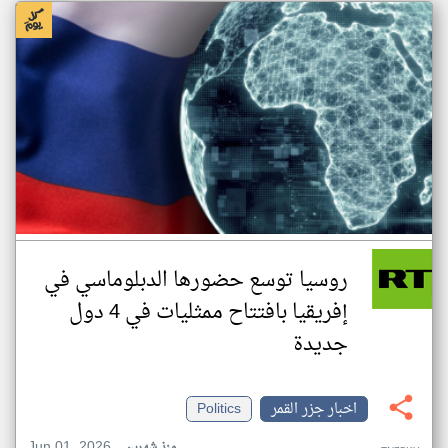
روسيا توسع حضورها الدبلوماسي في
إفريقيا بافتتاح ممثليات في 4 دول
جديدة
اخبار جزر القمر
Politics
Jun 01, 2026