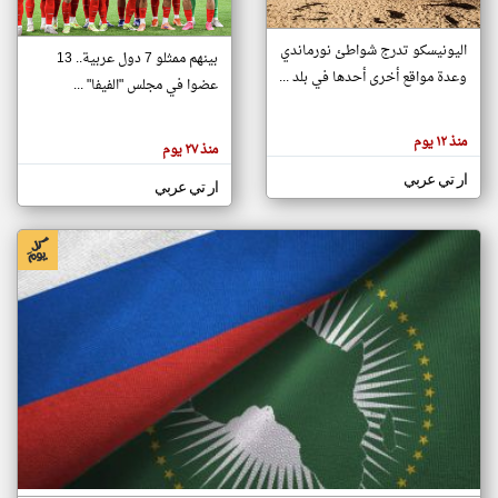
اليونيسكو تدرج شواطئ نورماندي
بينهم ممثلو 7 دول عربية.. 13
klyoum.com
وعدة مواقع أخرى أحدها في بلد ...
تغيير الدولة
عضوا في مجلس "الفيفا" ...
تعبر
مصادر الأخبار من جزر القمر
المقالات
الموجوده
اخبار جزر القمر على مدار الساعة
منذ ١٢ يوم
هنا عن
منذ ٢٧ يوم
وجهة
نظر
أهم اخبار جزر القمر العاجلة والمباشرة
ار تي عربي
كاتبيها.
ار تي عربي