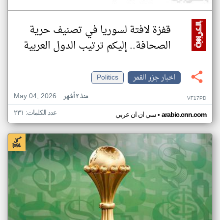
قفزة لافتة لسوريا في تصنيف حرية
الصحافة.. إليكم ترتيب الدول العربية
اخبار جزر القمر
Politics
May 04, 2026
منذ ٣ أشهر
VF17PD
عدد الكلمات: ٢٣١
•
arabic.cnn.com
سي ان ان عربي