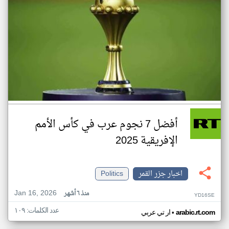
أفضل 7 نجوم عرب في كأس الأمم
الإفريقية 2025
اخبار جزر القمر
Politics
Jan 16, 2026
منذ ٦ أشهر
YD16SE
عدد الكلمات: ١٠٩
•
arabic.rt.com
ار تي عربي