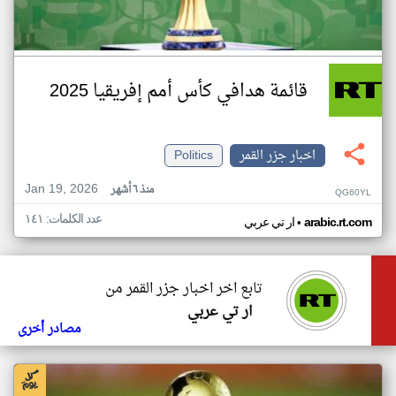
قائمة هدافي كأس أمم إفريقيا 2025
اخبار جزر القمر
Politics
Jan 19, 2026
منذ ٦ أشهر
QG60YL
عدد الكلمات: ١٤١
•
arabic.rt.com
ار تي عربي
تابع اخر اخبار جزر القمر من
ار تي عربي
مصادر أخرى