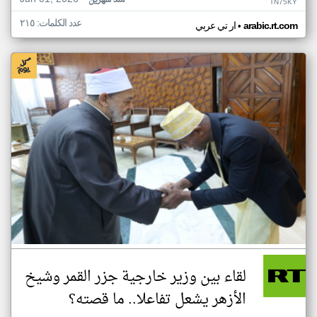
منذ شهرين
TN75KY
عدد الكلمات: ٢١٥
•
arabic.rt.com
ار تي عربي
لقاء بين وزير خارجية جزر القمر وشيخ
الأزهر يشعل تفاعلا.. ما قصته؟