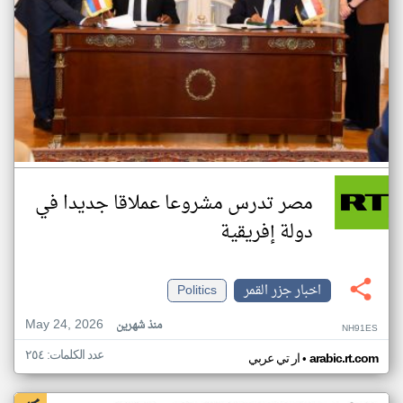
مصر تدرس مشروعا عملاقا جديدا في
دولة إفريقية
اخبار جزر القمر
Politics
May 24, 2026
منذ شهرين
NH91ES
عدد الكلمات: ٢٥٤
•
arabic.rt.com
ار تي عربي