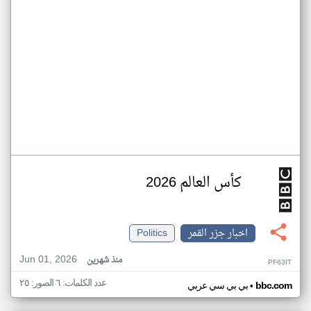
كأس العالم 2026
اخبار جزر القمر
Politics
Jun 01, 2026
منذ شهرين
PF63IT
عدد الكلمات: ٦ الصور: ٢٥
•
bbc.com
بي بي سي عربي