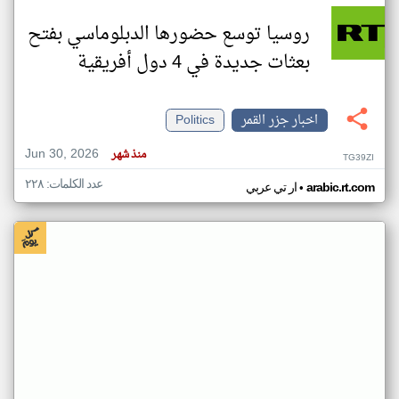
روسيا توسع حضورها الدبلوماسي بفتح
بعثات جديدة في 4 دول أفريقية
اخبار جزر القمر
Politics
Jun 30, 2026
منذ شهر
TG39ZI
عدد الكلمات: ٢٢٨
•
arabic.rt.com
ار تي عربي