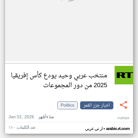
منتخب عربي وحيد يودع كأس إفريقيا
2025 من دور المجموعات
اخبار جزر القمر
Politics
Jan 01, 2026
منذ ٧ أشهر
YU55DX
عدد الكلمات: ١١٠
•
arabic.rt.com
ار تي عربي