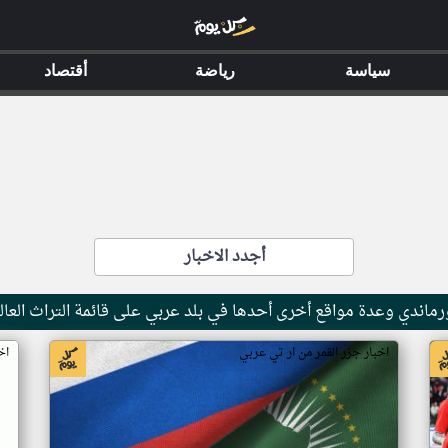
سياسة
رياضة
أقتصاد
أجدد الاخبار
ماندي وعدة مواقع أخرى أحدها في بلد عربي على قائمة التراث العال
اخبار جزر القمر من ار تي عربي
اخ