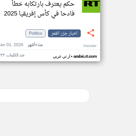
حكم يعترف بارتكابه خطأ
فادحا في كأس إفريقيا 2025
اخبار جزر القمر
Politics
Jan 01, 2026
منذ ٧ أشهر
PG03WV
عدد الكلمات: ٢٢٣
•
arabic.rt.com
ار تي عربي