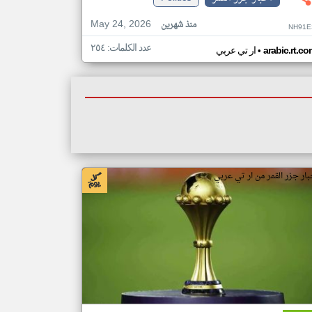
May 24, 2026
منذ شهرين
NH91E
عدد الكلمات: ٢٥٤
•
arabic.rt.c
ار تي عربي
بار جزر القمر من ار تي عربي