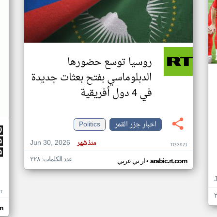
روسيا توسع حضورها
الدبلوماسي بفتح بعثات جديدة
في 4 دول أفريقية
اخبار جزر القمر
Politics
Jun 30, 2026
منذ شهر
TG39ZI
عدد الكلمات: ٢٢٨
•
arabic.rt.com
ار تي عربي
IT
m