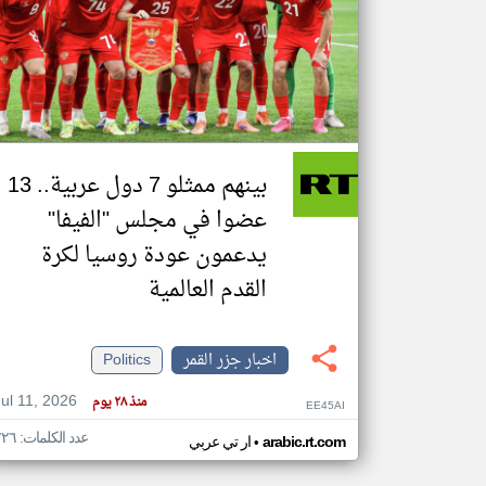
تعبر
المقالات
الموجوده
هنا عن
وجهة
نظر
بينهم ممثلو 7 دول عربية.. 13
كاتبيها.
عضوا في مجلس "الفيفا"
يدعمون عودة روسيا لكرة
القدم العالمية
اخبار جزر القمر
Politics
Jul 11, 2026
منذ ٢٨ يوم
EE45AI
عدد الكلمات: ٢٢٦
•
arabic.rt.com
ار تي عربي