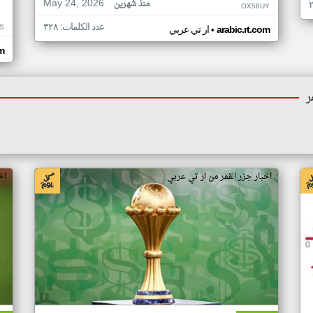
May 24, 2026
منذ شهرين
OX58UY
عدد الكلمات: ٣٢٨
S
•
arabic.rt.com
ار تي عربي
om
ر
اخبار جزر القمر من ار تي عربي
اخ