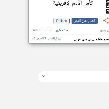
كأس الأمم الإفريقية
اخبار جزر القمر
Politics
Dec 30, 2025
منذ ٧ أشهر
MO29M
عدد الكلمات: ٦ الصور: ٢٥
•
bbc.co
بي بي سي عربي