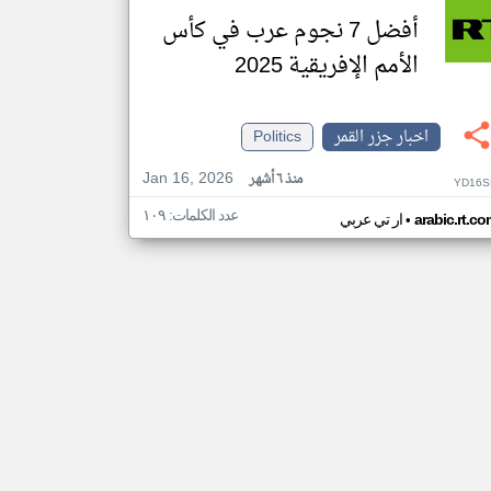
أفضل 7 نجوم عرب في كأس
الأمم الإفريقية 2025
اخبار جزر القمر
Politics
Jan 16, 2026
منذ ٦ أشهر
YD16S
عدد الكلمات: ١٠٩
•
arabic.rt.c
ار تي عربي