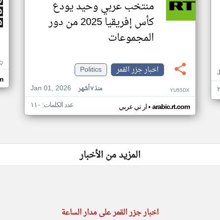
منتخب عربي وحيد يودع
كأس إفريقيا 2025 من دور
المجموعات
Q
اخبار جزر القمر
Politics
m
Jan 01, 2026
منذ ٧ أشهر
YU55DX
عدد الكلمات: ١١٠
•
arabic.rt.com
ار تي عربي
المزيد من الأخبار
اخبار جزر القمر على مدار الساعة