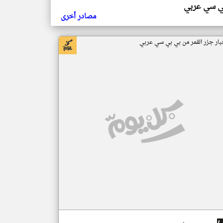
ي سي عربي
مصادر أخرى
بار جزر القمر من بي بي سي عربي