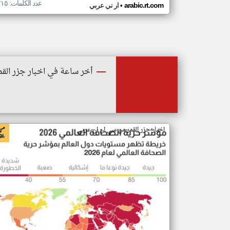
عدد الكلمات: ٢١٥
•
arabic.rt.com
ار تي عربي
أخر ساعة في اخبار جزر القم
اخبار جزر القمر من سي ان ان عربي