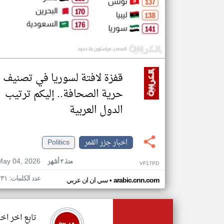
قفزة لافتة لسوريا في تصنيف
حرية الصحافة.. إليكم ترتيب
الدول العربية
اخبار جزر القمر
Politics
May 04, 2026
منذ ٣ أشهر
VF17PD
عدد الكلمات: ٢٣١
•
arabic.cnn.com
سي ان ان عربي
تابع اخر اخب