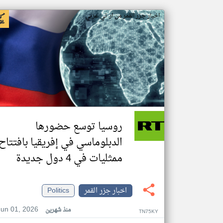
اخبار جزر القمر من ار تي عربي
روسيا توسع حضورها
الدبلوماسي في إفريقيا بافتتاح
ممثليات في 4 دول جديدة
اخبار جزر القمر
Politics
Jun 01, 2026
منذ شهرين
TN75KY