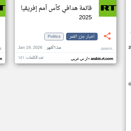
قائمة هدافي كأس أمم إفريقيا
2025
اخبار جزر القمر
Politics
Jan 19, 2026
منذ ٦ أشهر
E
QG60YL
عدد الكلمات: ١٤١
•
arabic.rt.com
ار تي عربي
om