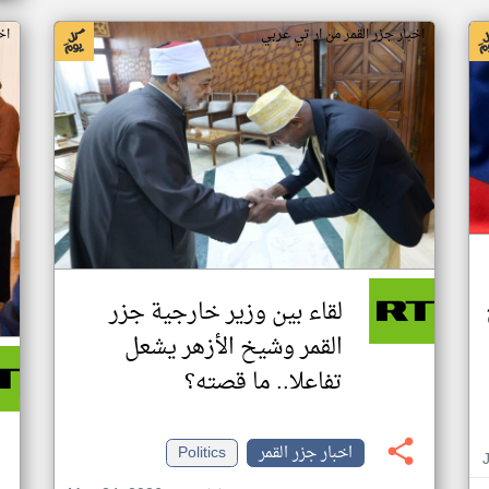
اخبار جزر القمر من ار تي عربي
اخ
لقاء بين وزير خارجية جزر
القمر وشيخ الأزهر يشعل
تفاعلا.. ما قصته؟
اخبار جزر القمر
Politics