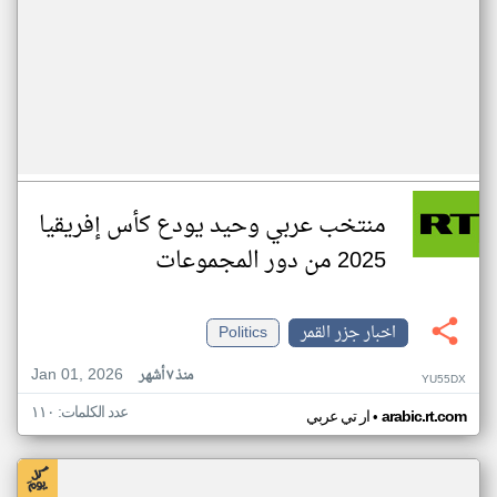
منتخب عربي وحيد يودع كأس إفريقيا
2025 من دور المجموعات
اخبار جزر القمر
Politics
Jan 01, 2026
منذ ٧ أشهر
YU55DX
عدد الكلمات: ١١٠
•
arabic.rt.com
ار تي عربي