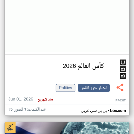
كأس العالم 2026
اخبار جزر القمر
Politics
Jun 01, 2026
منذ شهرين
PF63IT
عدد الكلمات: ٦ الصور: ٢٥
•
bbc.com
بي بي سي عربي