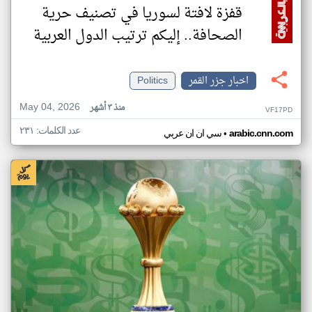
قفزة لافتة لسوريا في تصنيف حرية
الصحافة.. إليكم ترتيب الدول العربية
اخبار جزر القمر
Politics
May 04, 2026
منذ ٣ أشهر
VF17PD
عدد الكلمات: ٢٣١
•
arabic.cnn.com
سي ان ان عربي