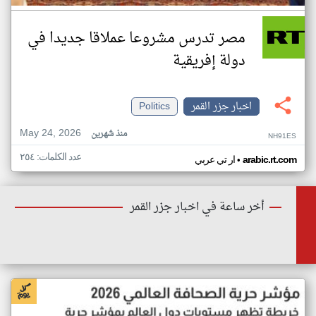
مصر تدرس مشروعا عملاقا جديدا في
دولة إفريقية
اخبار جزر القمر
Politics
May 24, 2026
منذ شهرين
NH91ES
عدد الكلمات: ٢٥٤
•
arabic.rt.com
ار تي عربي
أخر ساعة في اخبار جزر القمر