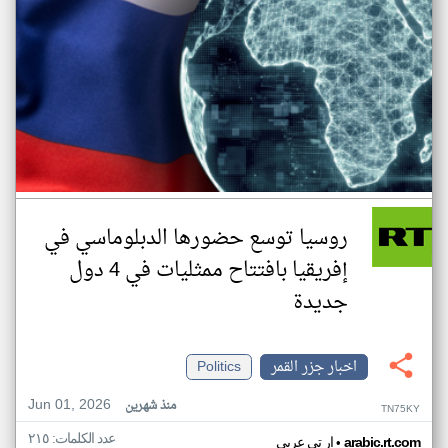
روسيا توسع حضورها الدبلوماسي في
إفريقيا بافتتاح ممثليات في 4 دول
جديدة
اخبار جزر القمر
Politics
Jun 01, 2026
منذ شهرين
TN75KY
عدد الكلمات: ٢١٥
•
arabic.rt.com
ار تي عربي