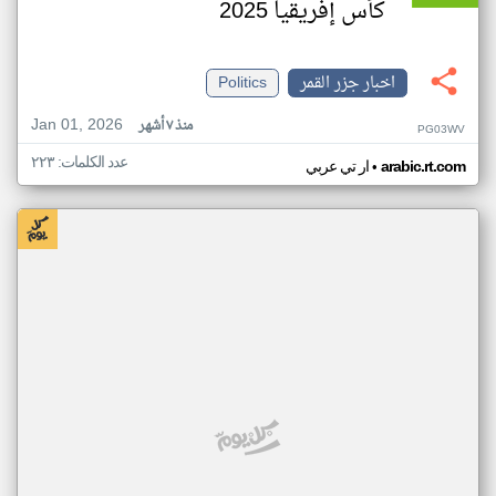
كأس إفريقيا 2025
اخبار جزر القمر
Politics
Jan 01, 2026
منذ ٧ أشهر
PG03WV
عدد الكلمات: ٢٢٣
•
arabic.rt.com
ار تي عربي