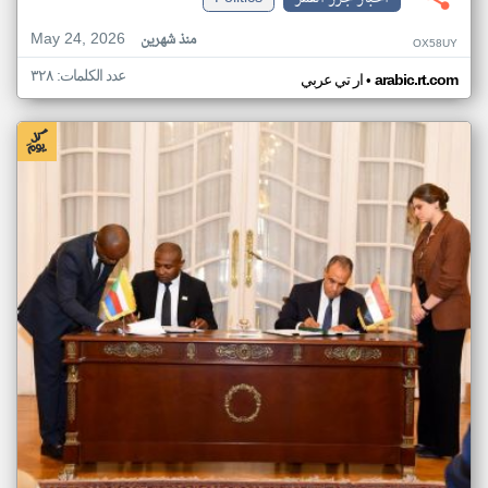
May 24, 2026
منذ شهرين
OX58UY
عدد الكلمات: ٣٢٨
•
arabic.rt.com
ار تي عربي