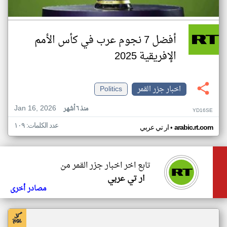
أفضل 7 نجوم عرب في كأس الأمم
الإفريقية 2025
اخبار جزر القمر
Politics
Jan 16, 2026
منذ ٦ أشهر
YD16SE
عدد الكلمات: ١٠٩
•
arabic.rt.com
ار تي عربي
تابع اخر اخبار جزر القمر من
ار تي عربي
مصادر أخرى