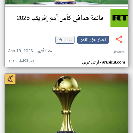
قائمة هدافي كأس أمم إفريقيا 2025
اخبار جزر القمر
Politics
Jan 19, 2026
منذ ٦ أشهر
QG60YL
عدد الكلمات: ١٤١
•
arabic.rt.com
ار تي عربي