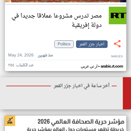
مصر تدرس مشروعا عملاقا جديدا في
دولة إفريقية
اخبار جزر القمر
Politics
May 24, 2026
منذ شهرين
NH91ES
عدد الكلمات: ٢٥٤
•
arabic.rt.com
ار تي عربي
أخر ساعة في اخبار جزر القمر