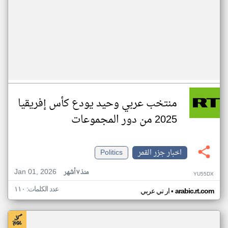
منتخب عربي وحيد يودع كأس إفريقيا
2025 من دور المجموعات
اخبار جزر القمر
Politics
Jan 01, 2026
منذ ٧ أشهر
YU55DX
عدد الكلمات: ١١٠
•
arabic.rt.com
ار تي عربي