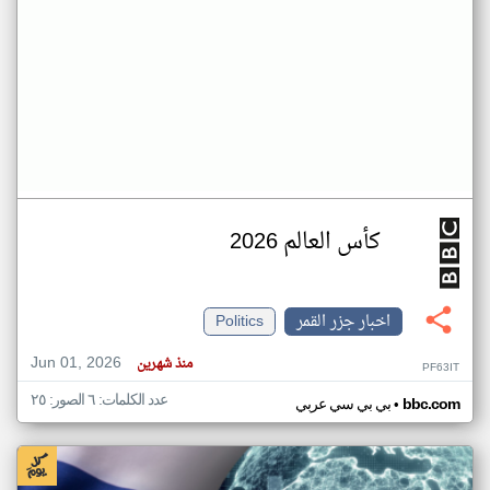
كأس العالم 2026
اخبار جزر القمر
Politics
Jun 01, 2026
منذ شهرين
PF63IT
عدد الكلمات: ٦ الصور: ٢٥
•
bbc.com
بي بي سي عربي