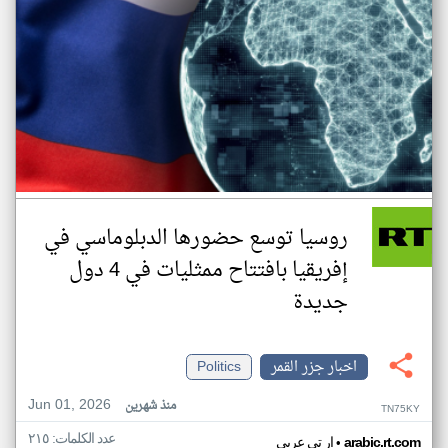
روسيا توسع حضورها الدبلوماسي في
إفريقيا بافتتاح ممثليات في 4 دول
جديدة
اخبار جزر القمر
Politics
Jun 01, 2026
منذ شهرين
TN75KY
عدد الكلمات: ٢١٥
•
arabic.rt.com
ار تي عربي