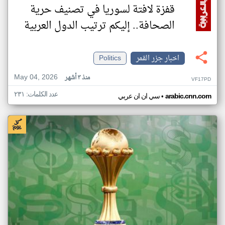
قفزة لافتة لسوريا في تصنيف حرية
الصحافة.. إليكم ترتيب الدول العربية
اخبار جزر القمر
Politics
May 04, 2026
منذ ٣ أشهر
VF17PD
عدد الكلمات: ٢٣١
•
arabic.cnn.com
سي ان ان عربي