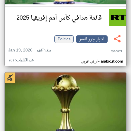
قائمة هدافي كأس أمم إفريقيا 2025
اخبار جزر القمر
Politics
Jan 19, 2026
منذ ٦ أشهر
QG60YL
عدد الكلمات: ١٤١
•
arabic.rt.com
ار تي عربي