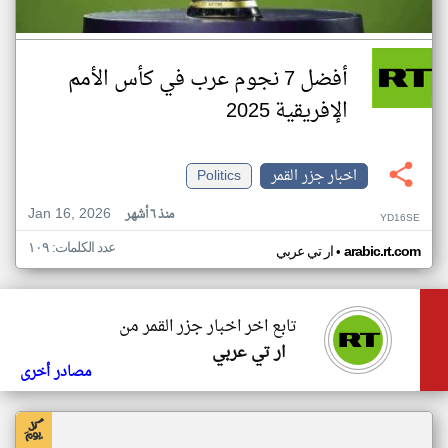
أفضل 7 نجوم عرب في كأس الأمم
الإفريقية 2025
اخبار جزر القمر
Politics
Jan 16, 2026
منذ ٦ أشهر
YD16SE
عدد الكلمات: ١٠٩
•
arabic.rt.com
ار تي عربي
تابع اخر اخبار جزر القمر من
ار تي عربي
مصادر أخرى