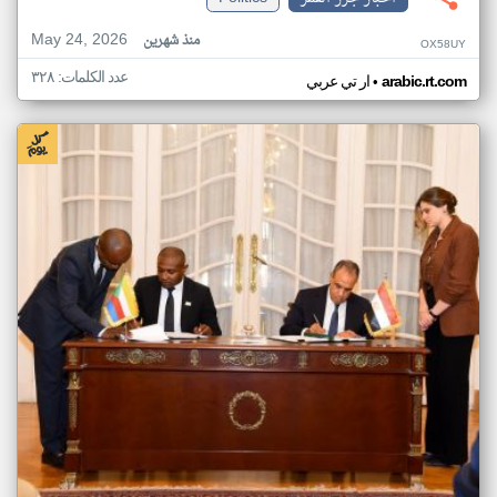
May 24, 2026
منذ شهرين
OX58UY
عدد الكلمات: ٣٢٨
•
arabic.rt.com
ار تي عربي