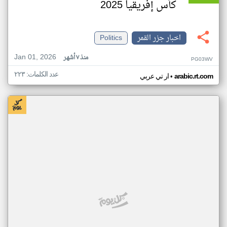
كأس إفريقيا 2025
اخبار جزر القمر
Politics
Jan 01, 2026
منذ ٧ أشهر
PG03WV
عدد الكلمات: ٢٢٣
•
arabic.rt.com
ار تي عربي