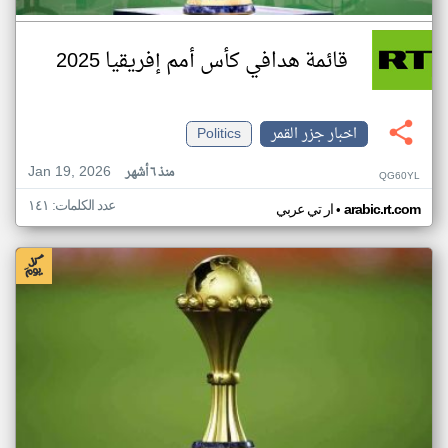
قائمة هدافي كأس أمم إفريقيا 2025
اخبار جزر القمر
Politics
Jan 19, 2026
منذ ٦ أشهر
QG60YL
عدد الكلمات: ١٤١
•
arabic.rt.com
ار تي عربي