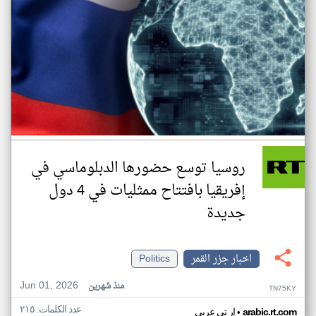
روسيا توسع حضورها الدبلوماسي في
إفريقيا بافتتاح ممثليات في 4 دول
جديدة
اخبار جزر القمر
Politics
Jun 01, 2026
منذ شهرين
TN75KY
عدد الكلمات: ٢١٥
•
arabic.rt.com
ار تي عربي