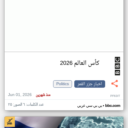
كأس العالم 2026
اخبار جزر القمر
Politics
Jun 01, 2026
منذ شهرين
PF63IT
عدد الكلمات: ٦ الصور: ٢٥
•
bbc.com
بي بي سي عربي