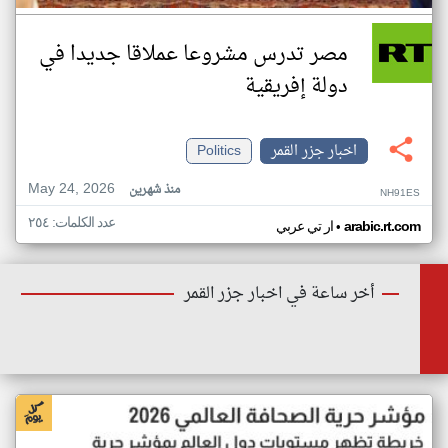
مصر تدرس مشروعا عملاقا جديدا في
دولة إفريقية
اخبار جزر القمر
Politics
May 24, 2026
منذ شهرين
NH91ES
عدد الكلمات: ٢٥٤
•
arabic.rt.com
ار تي عربي
أخر ساعة في اخبار جزر القمر