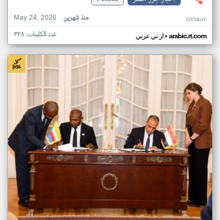
May 24, 2026
منذ شهرين
OX58UY
عدد الكلمات: ٣٢٨
•
arabic.rt.com
ار تي عربي