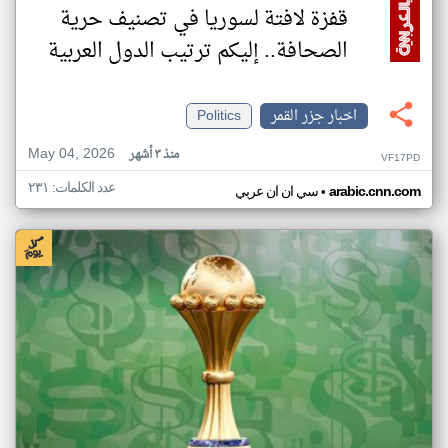
قفزة لافتة لسوريا في تصنيف حرية
الصحافة.. إليكم ترتيب الدول العربية
اخبار جزر القمر
Politics
May 04, 2026
منذ ٣ أشهر
VF17PD
عدد الكلمات: ٢٣١
•
arabic.cnn.com
سي ان ان عربي