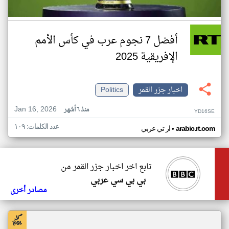
أفضل 7 نجوم عرب في كأس الأمم
الإفريقية 2025
اخبار جزر القمر
Politics
Jan 16, 2026
منذ ٦ أشهر
YD16SE
عدد الكلمات: ١٠٩
•
arabic.rt.com
ار تي عربي
تابع اخر اخبار جزر القمر من
بي بي سي عربي
مصادر أخرى