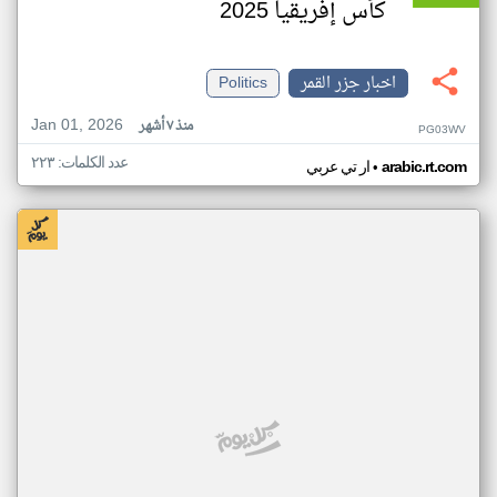
كأس إفريقيا 2025
اخبار جزر القمر
Politics
Jan 01, 2026
منذ ٧ أشهر
PG03WV
عدد الكلمات: ٢٢٣
•
arabic.rt.com
ار تي عربي