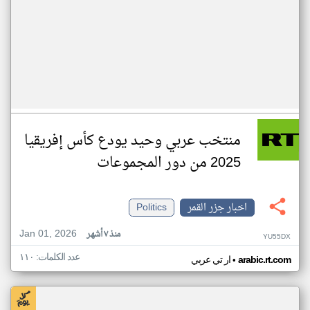
منتخب عربي وحيد يودع كأس إفريقيا
2025 من دور المجموعات
اخبار جزر القمر
Politics
Jan 01, 2026
منذ ٧ أشهر
YU55DX
عدد الكلمات: ١١٠
•
arabic.rt.com
ار تي عربي