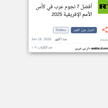
أفضل 7 نجوم عرب في كأس
الأمم الإفريقية 2025
اخبار جزر القمر
Politics
Jan 16, 2026
منذ ٦ أشهر
YD16S
عدد الكلمات: ١٠٩
•
arabic.rt.c
ار تي عربي