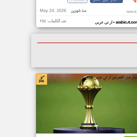
May 24, 2026
منذ شهرين
NH91E
عدد الكلمات: ٢٥٤
•
arabic.rt.c
ار تي عربي
بار جزر القمر من ار تي عربي