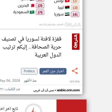
قفزة لافتة لسوريا في تصنيف
حرية الصحافة.. إليكم ترتيب
الدول العربية
اخبار جزر القمر
Politics
May 04, 2026
منذ ٣ أشهر
VF17PD
عدد الكلمات: ٢٣١
•
arabic.cnn.com
سي ان ان عربي
تابع اخر اخب