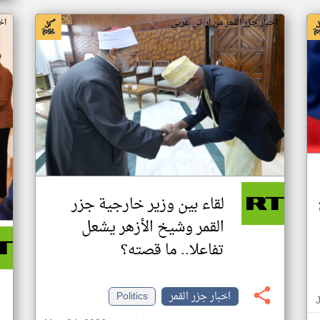
اخبار جزر القمر من ار تي عربي
اخ
لقاء بين وزير خارجية جزر
القمر وشيخ الأزهر يشعل
تفاعلا.. ما قصته؟
اخبار جزر القمر
Politics