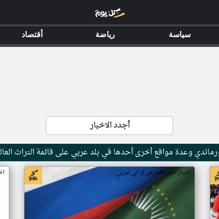
سياسة
رياضة
أقتصاد
أجدد الاخبار
ماندي وعدة مواقع أخرى أحدها في بلد عربي على قائمة التراث العال
اخبار جزر القمر من ار تي عربي
اخ