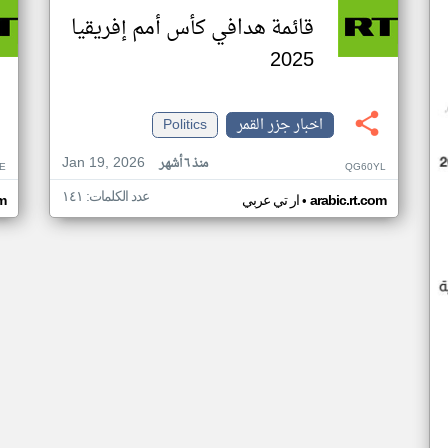
قائمة هدافي كأس أمم إفريقيا
2025
اخبار جزر القمر
Politics
Jan 19, 2026
منذ ٦ أشهر
E
QG60YL
عدد الكلمات: ١٤١
•
arabic.rt.com
ار تي عربي
om