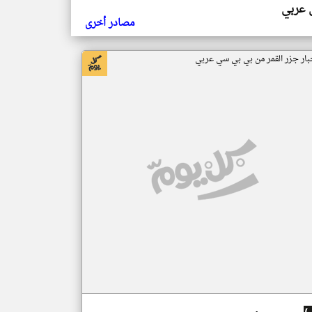
ي عربي
مصادر أخرى
بار جزر القمر من بي بي سي عربي