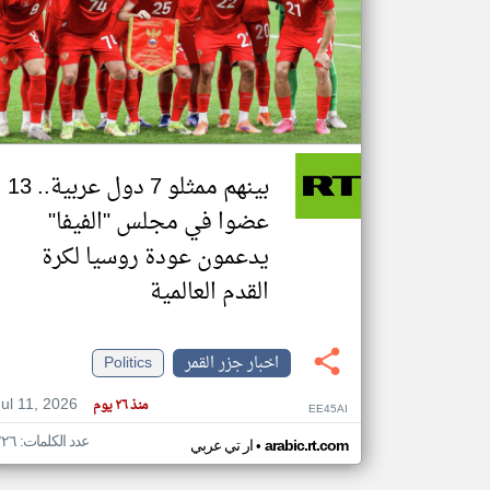
تعبر
المقالات
الموجوده
هنا عن
وجهة
نظر
بينهم ممثلو 7 دول عربية.. 13
كاتبيها.
عضوا في مجلس "الفيفا"
يدعمون عودة روسيا لكرة
القدم العالمية
اخبار جزر القمر
Politics
Jul 11, 2026
منذ ٢٦ يوم
EE45AI
عدد الكلمات: ٢٢٦
•
arabic.rt.com
ار تي عربي