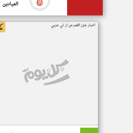
الميادين
اخبار جزر القمر من ار تي عربي