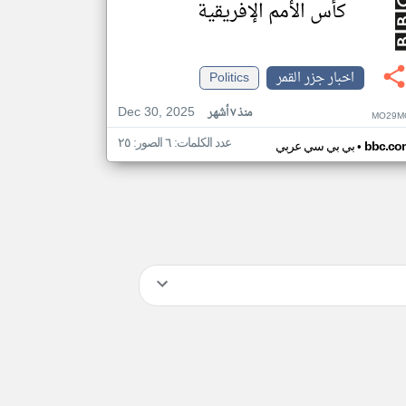
كأس الأمم الإفريقية
اخبار جزر القمر
Politics
Dec 30, 2025
منذ ٧ أشهر
MO29M
عدد الكلمات: ٦ الصور: ٢٥
•
bbc.co
بي بي سي عربي