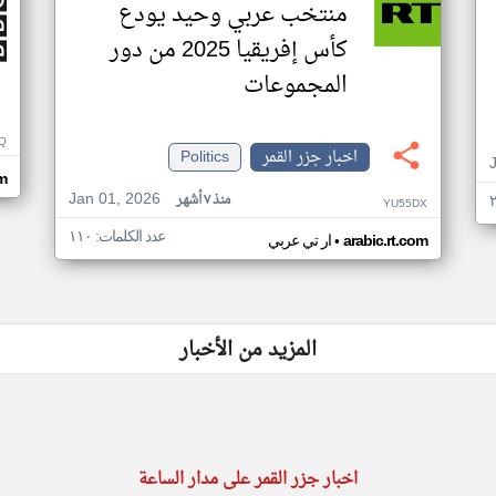
منتخب عربي وحيد يودع
كأس إفريقيا 2025 من دور
المجموعات
Q
اخبار جزر القمر
Politics
m
Jan 01, 2026
منذ ٧ أشهر
YU55DX
عدد الكلمات: ١١٠
•
arabic.rt.com
ار تي عربي
المزيد من الأخبار
اخبار جزر القمر على مدار الساعة