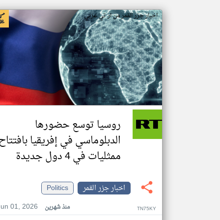
اخبار جزر القمر من ار تي عربي
روسيا توسع حضورها
الدبلوماسي في إفريقيا بافتتاح
ممثليات في 4 دول جديدة
اخبار جزر القمر
Politics
Jun 01, 2026
منذ شهرين
TN75KY