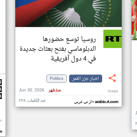
روسيا توسع حضورها
الدبلوماسي بفتح بعثات جديدة
في 4 دول أفريقية
اخبار جزر القمر
Politics
Jun 30, 2026
منذ شهر
TG39ZI
عدد الكلمات: ٢٢٨
•
arabic.rt.com
ار تي عربي
IT
m