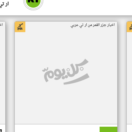
ار ت
اخبار جزر القمر من ار تي عربي
اخ