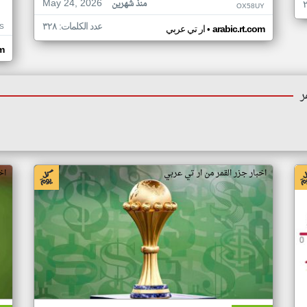
May 24, 2026
منذ شهرين
OX58UY
عدد الكلمات: ٣٢٨
S
•
arabic.rt.com
ار تي عربي
om
ر
اخبار جزر القمر من ار تي عربي
اخ