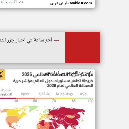
عدد الكلمات: ٢١٥
•
arabic.rt.com
ار تي عربي
أخر ساعة في اخبار جزر القم
اخبار جزر القمر من سي ان ان عربي