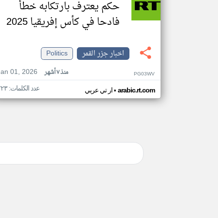
حكم يعترف بارتكابه خطأ
فادحا في كأس إفريقيا 2025
اخبار جزر القمر
Politics
Jan 01, 2026
منذ ٧ أشهر
PG03WV
عدد الكلمات: ٢٢٣
•
arabic.rt.com
ار تي عربي