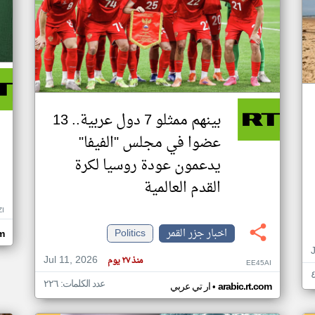
بينهم ممثلو 7 دول عربية.. 13
عضوا في مجلس "الفيفا"
يدعمون عودة روسيا لكرة
القدم العالمية
ZI
اخبار جزر القمر
Politics
om
Jul 11, 2026
منذ ٢٧ يوم
EE45AI
عدد الكلمات: ٢٢٦
•
arabic.rt.com
ار تي عربي