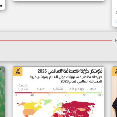
om
ر
اخبار جزر القمر من سي ان ان عربي
اخ