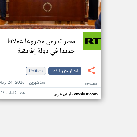
مصر تدرس مشروعا عملاقا
جديدا في دولة إفريقية
اخبار جزر القمر
Politics
May 24, 2026
منذ شهرين
NH91ES
عدد الكلمات: ٢٥٤
•
arabic.rt.com
ار تي عربي