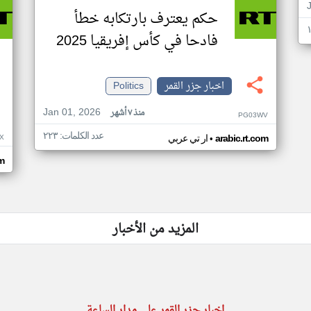
حكم يعترف بارتكابه خطأ
فادحا في كأس إفريقيا 2025
اخبار جزر القمر
Politics
Jan 01, 2026
منذ ٧ أشهر
PG03WV
عدد الكلمات: ٢٢٣
•
X
arabic.rt.com
ار تي عربي
om
المزيد من الأخبار
اخبار جزر القمر على مدار الساعة