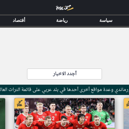
سياسة
رياضة
أقتصاد
أجدد الاخبار
ماندي وعدة مواقع أخرى أحدها في بلد عربي على قائمة التراث العال
اخبار جزر القمر من ار تي عربي
اخ