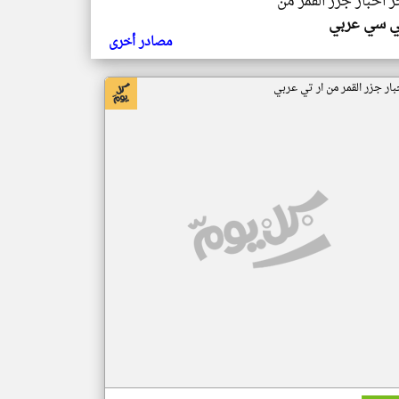
ر اخبار جزر القمر من
ي سي عربي
مصادر أخرى
بار جزر القمر من ار تي عربي