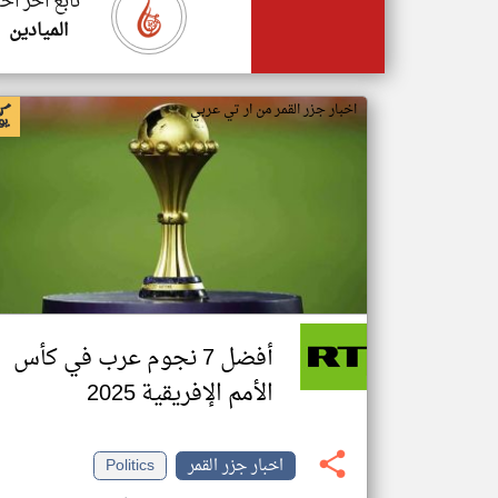
تابع اخر اخب
الميادين
اخبار جزر القمر من ار تي عربي
أفضل 7 نجوم عرب في كأس
الأمم الإفريقية 2025
اخبار جزر القمر
Politics