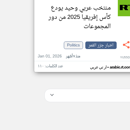
منتخب عربي وحيد يودع
كأس إفريقيا 2025 من دور
المجموعات
اخبار جزر القمر
Politics
Jan 01, 2026
منذ ٧ أشهر
YU55D
عدد الكلمات: ١١٠
•
arabic.rt.c
ار تي عربي