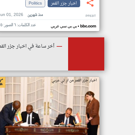
اخبار جزر القمر
Politics
Jun 01, 2026
منذ شهرين
PF63IT
عدد الكلمات: ٦ الصور: ٢٥
•
bbc.com
بي بي سي عربي
أخر ساعة في اخبار جزر القم
اخبار جزر القمر من ار تي عربي