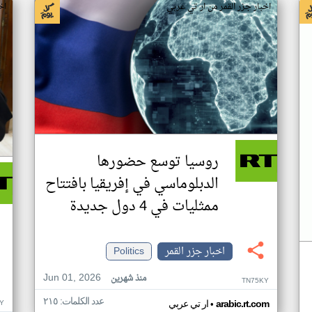
اخبار جزر القمر من ار تي عربي
اخ
روسيا توسع حضورها
الدبلوماسي في إفريقيا بافتتاح
ممثليات في 4 دول جديدة
اخبار جزر القمر
Politics
Jun 01, 2026
منذ شهرين
TN75KY
عدد الكلمات: ٢١٥
•
Y
arabic.rt.com
ار تي عربي