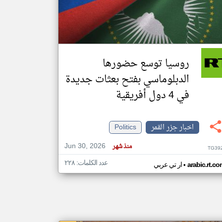
klyoum.com
تغيير الدولة
مصادر الأخبار من جزر القمر
روسيا توسع حضورها
اخبار جزر القمر على مدار الساعة
الدبلوماسي بفتح بعثات جديدة
أهم اخبار جزر القمر العاجلة والمباشرة
في 4 دول أفريقية
اخبار جزر القمر
Politics
Jun 30, 2026
منذ شهر
TG39
عدد الكلمات: ٢٢٨
•
arabic.rt.c
ار تي عربي