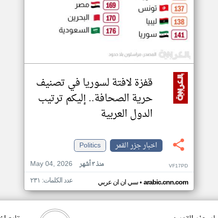
قفزة لافتة لسوريا في تصنيف
حرية الصحافة.. إليكم ترتيب
الدول العربية
اخبار جزر القمر
Politics
May 04, 2026
منذ ٣ أشهر
VF17PD
عدد الكلمات: ٢٣١
•
arabic.cnn.com
سي ان ان عربي