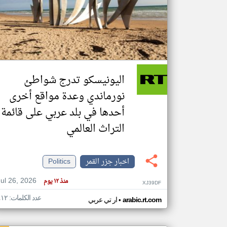
تعبر
المقالات
الموجوده
هنا عن
وجهة
اليونيسكو تدرج شواطئ
نظر
كاتبيها.
نورماندي وعدة مواقع أخرى
أحدها في بلد عربي على قائمة
التراث العالمي
اخبار جزر القمر
Politics
Jul 26, 2026
منذ ١٢ يوم
XJ39DF
عدد الكلمات: ٤١٢
•
arabic.rt.com
ار تي عربي