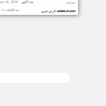
Jan 16, 2026
منذ ٦ أشهر
YD16SE
عدد الكلمات: ١٠٩
•
arabic.rt.com
ار تي عربي