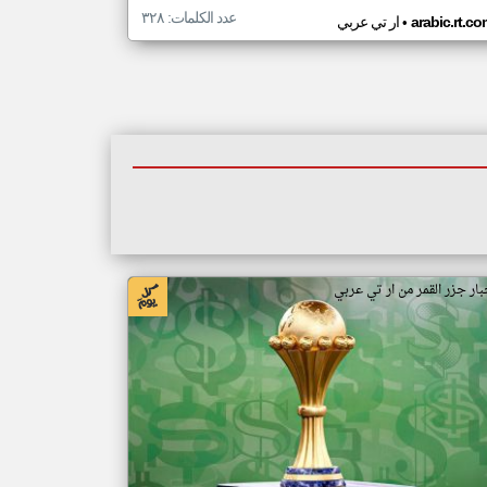
عدد الكلمات: ٣٢٨
•
arabic.rt.c
ار تي عربي
بار جزر القمر من ار تي عربي