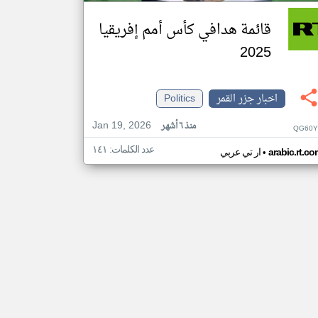
قائمة هدافي كأس أمم إفريقيا
2025
اخبار جزر القمر
Politics
Jan 19, 2026
منذ ٦ أشهر
QG60Y
عدد الكلمات: ١٤١
•
arabic.rt.c
ار تي عربي