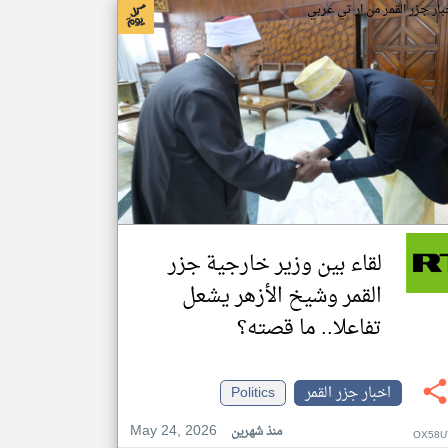
بار جزر القمر من ار تي عربي
لقاء بين وزير خارجية جزر
القمر وشيخ الأزهر يشعل
تفاعلا.. ما قصته؟
اخبار جزر القمر
Politics
May 24, 2026
منذ شهرين
OX58U