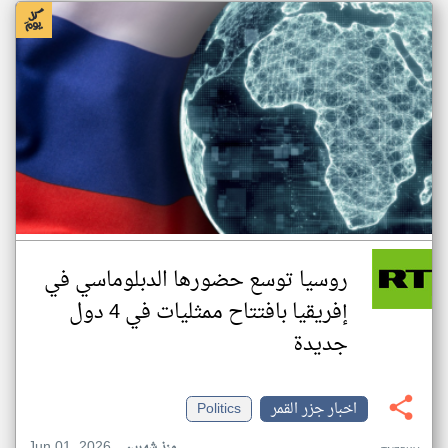
روسيا توسع حضورها الدبلوماسي في
إفريقيا بافتتاح ممثليات في 4 دول
جديدة
اخبار جزر القمر
Politics
Jun 01, 2026