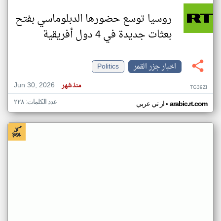
روسيا توسع حضورها الدبلوماسي بفتح
بعثات جديدة في 4 دول أفريقية
اخبار جزر القمر
Politics
Jun 30, 2026
منذ شهر
TG39ZI
عدد الكلمات: ٢٢٨
•
arabic.rt.com
ار تي عربي