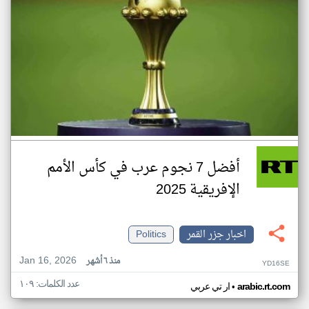
أفضل 7 نجوم عرب في كأس الأمم
الإفريقية 2025
اخبار جزر القمر
Politics
Jan 16, 2026
منذ ٦ أشهر
YD16SE
عدد الكلمات: ١٠٩
•
arabic.rt.com
ار تي عربي