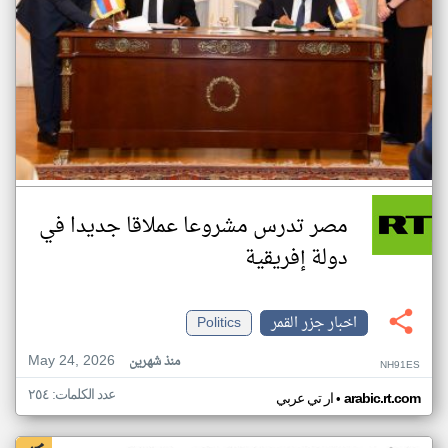
مصر تدرس مشروعا عملاقا جديدا في
دولة إفريقية
اخبار جزر القمر
Politics
May 24, 2026
منذ شهرين
NH91ES
عدد الكلمات: ٢٥٤
•
arabic.rt.com
ار تي عربي