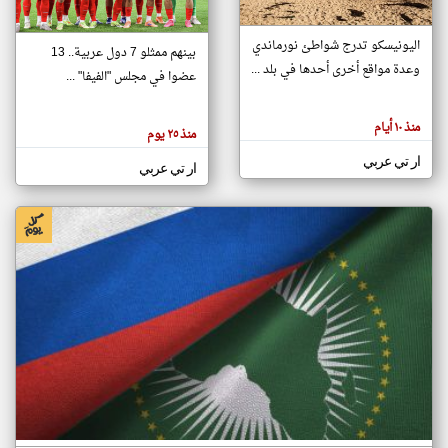
اليونيسكو تدرج شواطئ نورماندي
بينهم ممثلو 7 دول عربية.. 13
klyoum.com
وعدة مواقع أخرى أحدها في بلد ...
تغيير الدولة
عضوا في مجلس "الفيفا" ...
تعبر
مصادر الأخبار من جزر القمر
المقالات
الموجوده
اخبار جزر القمر على مدار الساعة
منذ ١٠ أيام
هنا عن
منذ ٢٥ يوم
وجهة
نظر
أهم اخبار جزر القمر العاجلة والمباشرة
ار تي عربي
كاتبيها.
ار تي عربي