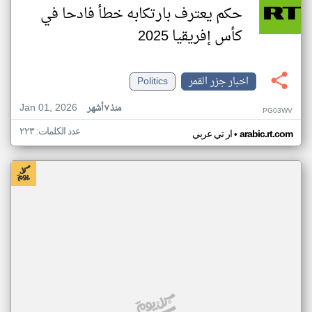
حكم يعترف بارتكابه خطأ فادحا في
كأس إفريقيا 2025
اخبار جزر القمر
Politics
Jan 01, 2026
منذ ٧ أشهر
PG03WV
عدد الكلمات: ٢٢٣
•
arabic.rt.com
ار تي عربي