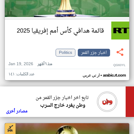
قائمة هدافي كأس أمم إفريقيا 2025
اخبار جزر القمر
Politics
Jan 19, 2026
منذ ٦ أشهر
QG60YL
عدد الكلمات: ١٤١
•
arabic.rt.com
ار تي عربي
تابع اخر اخبار جزر القمر من
وطن يغرد خارج السرب
مصادر أخرى