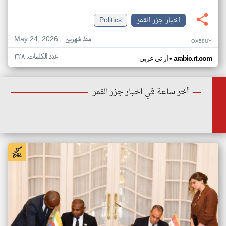
اخبار جزر القمر
Politics
May 24, 2026
منذ شهرين
OX58UY
عدد الكلمات: ٣٢٨
•
arabic.rt.com
ار تي عربي
أخر ساعة في اخبار جزر القمر