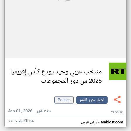
منتخب عربي وحيد يودع كأس إفريقيا
2025 من دور المجموعات
اخبار جزر القمر
Politics
Jan 01, 2026
منذ ٧ أشهر
YU55DX
عدد الكلمات: ١١٠
•
arabic.rt.com
ار تي عربي