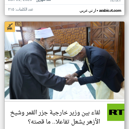
منذ شهرين
TN75KY
عدد الكلمات: ٢١٥
•
arabic.rt.com
ار تي عربي
لقاء بين وزير خارجية جزر القمر وشيخ
الأزهر يشعل تفاعلا.. ما قصته؟