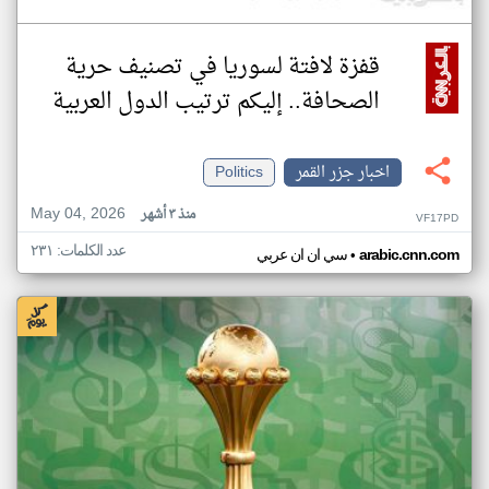
قفزة لافتة لسوريا في تصنيف حرية
الصحافة.. إليكم ترتيب الدول العربية
اخبار جزر القمر
Politics
May 04, 2026
منذ ٣ أشهر
VF17PD
عدد الكلمات: ٢٣١
•
arabic.cnn.com
سي ان ان عربي