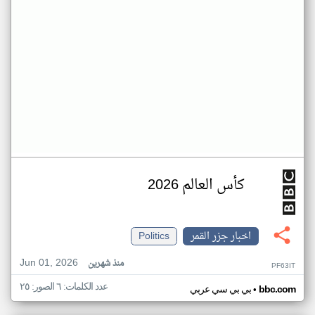
كأس العالم 2026
اخبار جزر القمر
Politics
Jun 01, 2026
منذ شهرين
PF63IT
عدد الكلمات: ٦ الصور: ٢٥
•
bbc.com
بي بي سي عربي