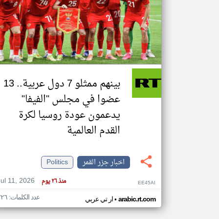
تعبر
المقالات
الموجوده
هنا عن
وجهة
نظر
بينهم ممثلو 7 دول عربية.. 13
كاتبيها.
عضوا في مجلس "الفيفا"
يدعمون عودة روسيا لكرة
القدم العالمية
اخبار جزر القمر
Politics
Jul 11, 2026
منذ ٢٦ يوم
EE45AI
عدد الكلمات: ٢٢٦
•
arabic.rt.com
ار تي عربي