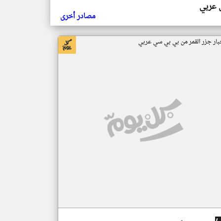
ي عربي
مصادر أخرى
بار جزر القمر من بي بي سي عربي