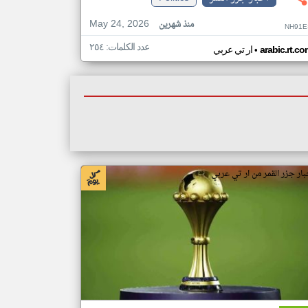
May 24, 2026
منذ شهرين
NH91E
عدد الكلمات: ٢٥٤
•
arabic.rt.c
ار تي عربي
بار جزر القمر من ار تي عربي