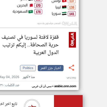
قفزة لافتة لسوريا في تصنيف
حرية الصحافة.. إليكم ترتيب
الدول العربية
اخبار جزر القمر
Politics
May 04, 2026
منذ ٣ أشهر
VF17PD
عدد الكلمات: ٢٣١
•
arabic.cnn.com
سي ان ان عربي
تابع اخر اخب