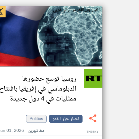
اخبار جزر القمر من ار تي عربي
روسيا توسع حضورها
الدبلوماسي في إفريقيا بافتتاح
ممثليات في 4 دول جديدة
اخبار جزر القمر
Politics
Jun 01, 2026
منذ شهرين
TN75KY