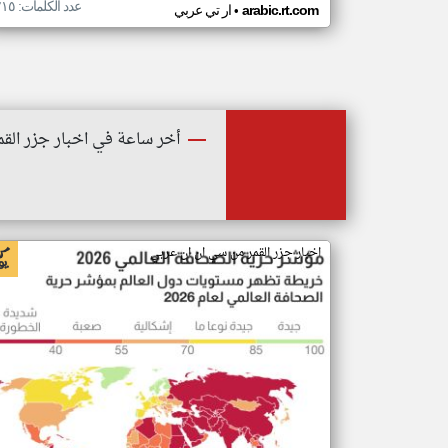
عدد الكلمات: ٢١٥
•
arabic.rt.com
ار تي عربي
أخر ساعة في اخبار جزر القم
اخبار جزر القمر من سي ان ان عربي