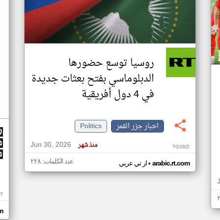
روسيا توسع حضورها
الدبلوماسي بفتح بعثات جديدة
في 4 دول أفريقية
اخبار جزر القمر
Politics
Jun 30, 2026
منذ شهر
TG39ZI
عدد الكلمات: ٢٢٨
•
arabic.rt.com
ار تي عربي
IT
m