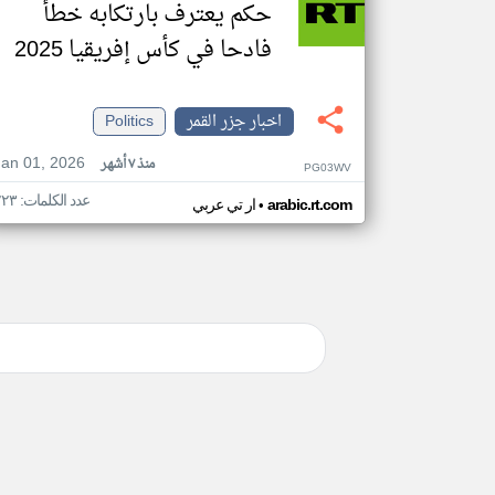
حكم يعترف بارتكابه خطأ
فادحا في كأس إفريقيا 2025
اخبار جزر القمر
Politics
Jan 01, 2026
منذ ٧ أشهر
PG03WV
عدد الكلمات: ٢٢٣
•
arabic.rt.com
ار تي عربي