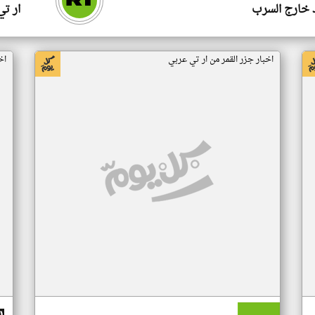
 خارج السرب
ار ت
اخبار جزر القمر من ار تي عربي
اخ