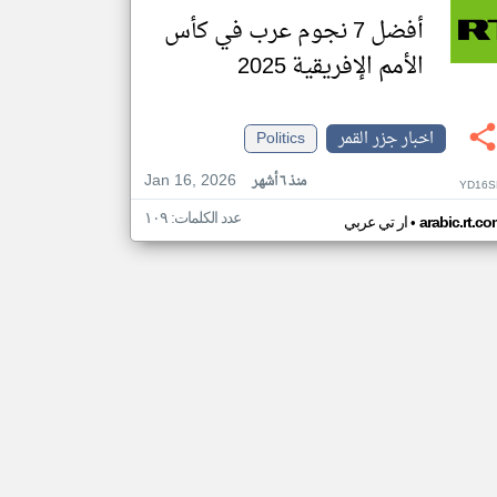
أفضل 7 نجوم عرب في كأس
الأمم الإفريقية 2025
اخبار جزر القمر
Politics
Jan 16, 2026
منذ ٦ أشهر
YD16S
عدد الكلمات: ١٠٩
•
arabic.rt.c
ار تي عربي