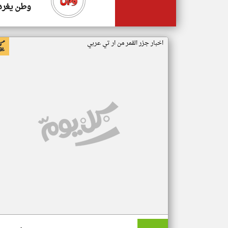
وطن يغرد
اخبار جزر القمر من ار تي عربي