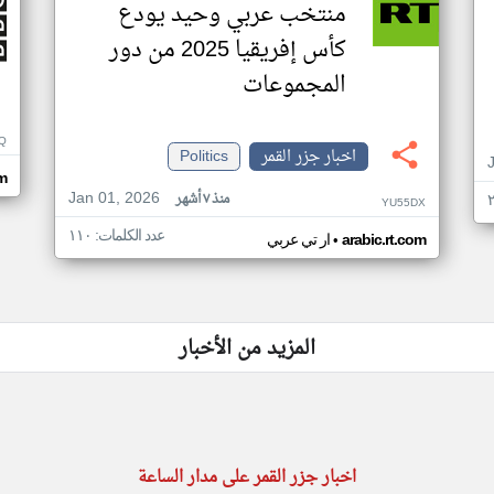
منتخب عربي وحيد يودع
كأس إفريقيا 2025 من دور
المجموعات
Q
اخبار جزر القمر
Politics
m
Jan 01, 2026
منذ ٧ أشهر
YU55DX
عدد الكلمات: ١١٠
•
arabic.rt.com
ار تي عربي
المزيد من الأخبار
اخبار جزر القمر على مدار الساعة