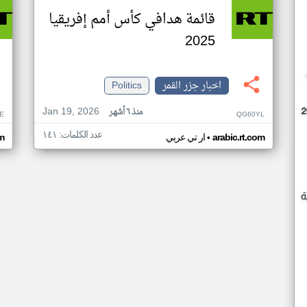
قائمة هدافي كأس أمم إفريقيا
2025
اخبار جزر القمر
Politics
Jan 19, 2026
منذ ٦ أشهر
E
QG60YL
عدد الكلمات: ١٤١
•
arabic.rt.com
ار تي عربي
om