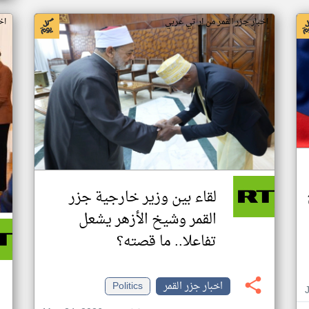
اخبار جزر القمر من ار تي عربي
اخ
لقاء بين وزير خارجية جزر
القمر وشيخ الأزهر يشعل
تفاعلا.. ما قصته؟
اخبار جزر القمر
Politics