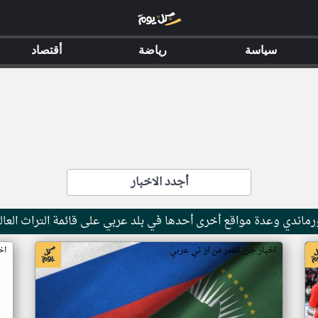
سياسة
رياضة
أقتصاد
أجدد الاخبار
ماندي وعدة مواقع أخرى أحدها في بلد عربي على قائمة التراث العال
اخبار جزر القمر من ار تي عربي
اخ