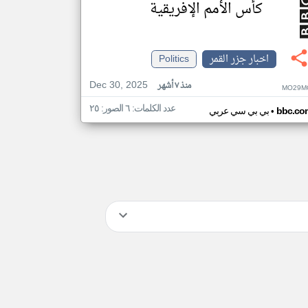
كأس الأمم الإفريقية
اخبار جزر القمر
Politics
Dec 30, 2025
منذ ٧ أشهر
MO29M
عدد الكلمات: ٦ الصور: ٢٥
•
bbc.co
بي بي سي عربي