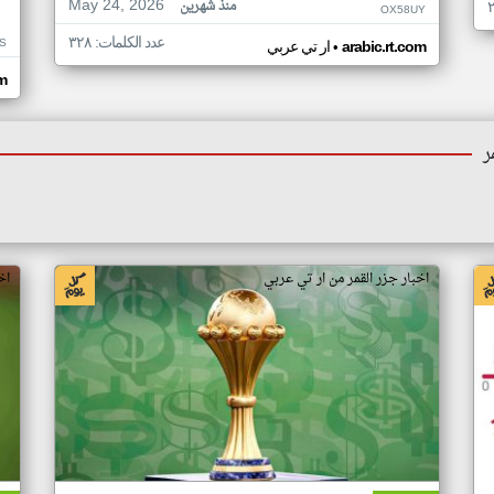
May 24, 2026
منذ شهرين
OX58UY
عدد الكلمات: ٣٢٨
S
•
arabic.rt.com
ار تي عربي
om
ر
اخبار جزر القمر من ار تي عربي
اخ