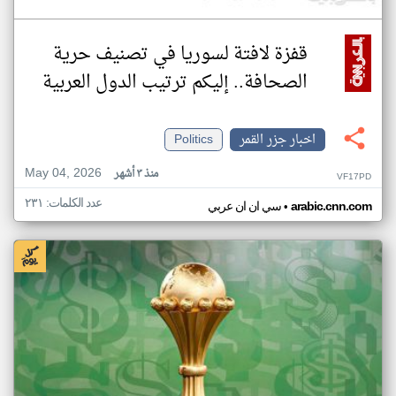
قفزة لافتة لسوريا في تصنيف حرية
الصحافة.. إليكم ترتيب الدول العربية
اخبار جزر القمر
Politics
May 04, 2026
منذ ٣ أشهر
VF17PD
عدد الكلمات: ٢٣١
•
arabic.cnn.com
سي ان ان عربي