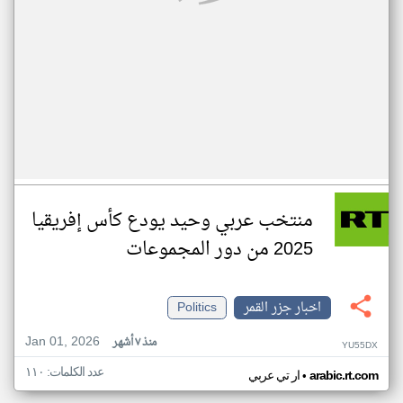
منتخب عربي وحيد يودع كأس إفريقيا
2025 من دور المجموعات
اخبار جزر القمر
Politics
Jan 01, 2026
منذ ٧ أشهر
YU55DX
عدد الكلمات: ١١٠
•
arabic.rt.com
ار تي عربي