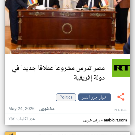
مصر تدرس مشروعا عملاقا جديدا في
دولة إفريقية
اخبار جزر القمر
Politics
May 24, 2026
منذ شهرين
NH91ES
عدد الكلمات: ٢٥٤
•
arabic.rt.com
ار تي عربي