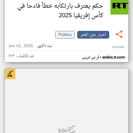
حكم يعترف بارتكابه خطأ فادحا في
كأس إفريقيا 2025
اخبار جزر القمر
Politics
Jan 01, 2026
منذ ٧ أشهر
PG03WV
عدد الكلمات: ٢٢٣
•
arabic.rt.com
ار تي عربي