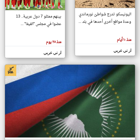
اليونيسكو تدرج شواطئ نورماندي
بينهم ممثلو 7 دول عربية.. 13
klyoum.com
وعدة مواقع أخرى أحدها في بلد ...
تغيير الدولة
عضوا في مجلس "الفيفا" ...
تعبر
مصادر الأخبار من جزر القمر
المقالات
الموجوده
اخبار جزر القمر على مدار الساعة
منذ ١٠ أيام
هنا عن
منذ ٢٥ يوم
وجهة
نظر
أهم اخبار جزر القمر العاجلة والمباشرة
ار تي عربي
كاتبيها.
ار تي عربي