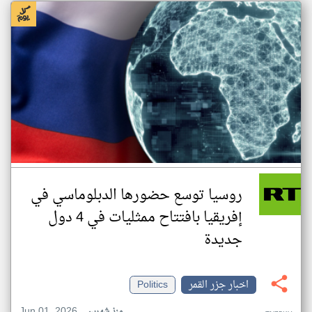
روسيا توسع حضورها الدبلوماسي في
إفريقيا بافتتاح ممثليات في 4 دول
جديدة
اخبار جزر القمر
Politics
Jun 01, 2026