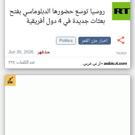
روسيا توسع حضورها الدبلوماسي بفتح
بعثات جديدة في 4 دول أفريقية
اخبار جزر القمر
Politics
Jun 30, 2026
منذ شهر
TG39ZI
عدد الكلمات: ٢٢٨
•
arabic.rt.com
ار تي عربي