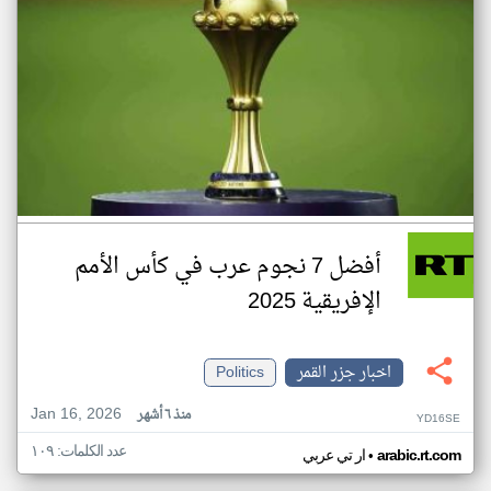
أفضل 7 نجوم عرب في كأس الأمم
الإفريقية 2025
اخبار جزر القمر
Politics
Jan 16, 2026
منذ ٦ أشهر
YD16SE
عدد الكلمات: ١٠٩
•
arabic.rt.com
ار تي عربي