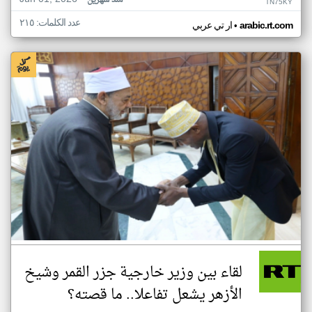
منذ شهرين
TN75KY
عدد الكلمات: ٢١٥
•
arabic.rt.com
ار تي عربي
لقاء بين وزير خارجية جزر القمر وشيخ
الأزهر يشعل تفاعلا.. ما قصته؟