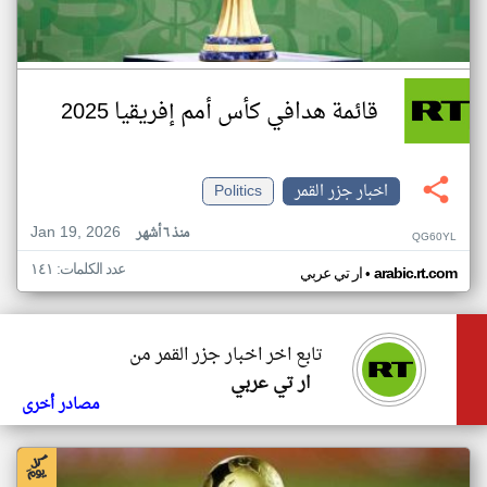
قائمة هدافي كأس أمم إفريقيا 2025
اخبار جزر القمر
Politics
Jan 19, 2026
منذ ٦ أشهر
QG60YL
عدد الكلمات: ١٤١
•
arabic.rt.com
ار تي عربي
تابع اخر اخبار جزر القمر من
ار تي عربي
مصادر أخرى