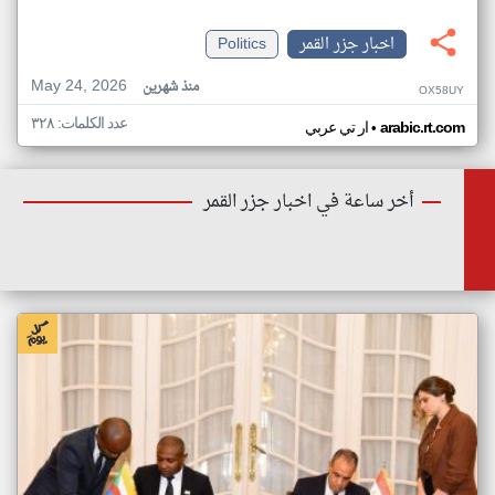
اخبار جزر القمر
Politics
May 24, 2026
منذ شهرين
OX58UY
عدد الكلمات: ٣٢٨
•
arabic.rt.com
ار تي عربي
أخر ساعة في اخبار جزر القمر