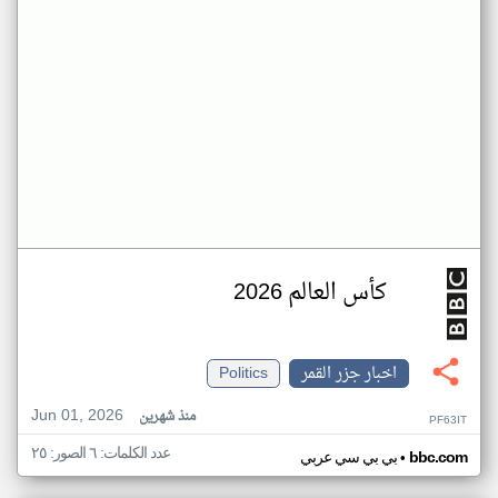
كأس العالم 2026
اخبار جزر القمر
Politics
Jun 01, 2026
منذ شهرين
PF63IT
عدد الكلمات: ٦ الصور: ٢٥
•
bbc.com
بي بي سي عربي