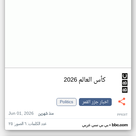
كأس العالم 2026
اخبار جزر القمر
Politics
Jun 01, 2026
منذ شهرين
PF63IT
عدد الكلمات: ٦ الصور: ٢٥
•
bbc.com
بي بي سي عربي