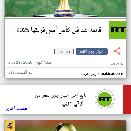
قائمة هدافي كأس أمم إفريقيا 2025
اخبار جزر القمر
Politics
Jan 19, 2026
منذ ٦ أشهر
QG60YL
عدد الكلمات: ١٤١
•
arabic.rt.com
ار تي عربي
تابع اخر اخبار جزر القمر من
ار تي عربي
مصادر أخرى