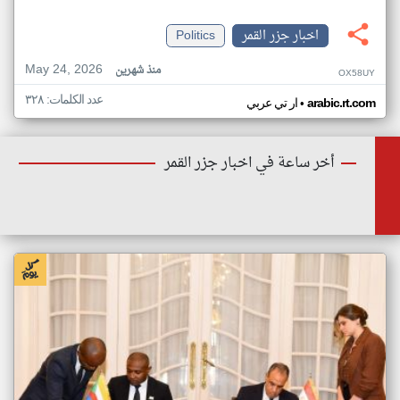
اخبار جزر القمر
Politics
May 24, 2026
منذ شهرين
OX58UY
عدد الكلمات: ٣٢٨
•
arabic.rt.com
ار تي عربي
أخر ساعة في اخبار جزر القمر