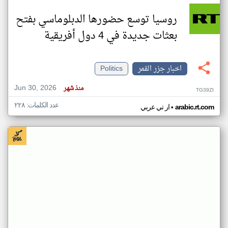
روسيا توسع حضورها الدبلوماسي بفتح
بعثات جديدة في 4 دول أفريقية
اخبار جزر القمر
Politics
Jun 30, 2026
منذ شهر
TG39ZI
عدد الكلمات: ٢٢٨
•
arabic.rt.com
ار تي عربي