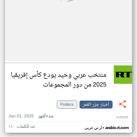
منتخب عربي وحيد يودع كأس إفريقيا
2025 من دور المجموعات
اخبار جزر القمر
Politics
Jan 01, 2026
منذ ٧ أشهر
YU55DX
عدد الكلمات: ١١٠
•
arabic.rt.com
ار تي عربي