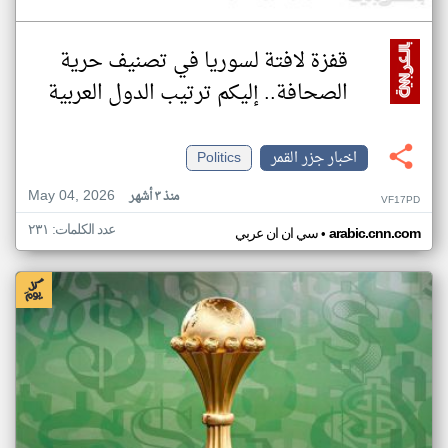
قفزة لافتة لسوريا في تصنيف حرية
الصحافة.. إليكم ترتيب الدول العربية
اخبار جزر القمر
Politics
May 04, 2026
منذ ٣ أشهر
VF17PD
عدد الكلمات: ٢٣١
•
arabic.cnn.com
سي ان ان عربي