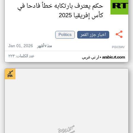
حكم يعترف بارتكابه خطأ فادحا في
كأس إفريقيا 2025
اخبار جزر القمر
Politics
Jan 01, 2026
منذ ٧ أشهر
PG03WV
عدد الكلمات: ٢٢٣
•
arabic.rt.com
ار تي عربي