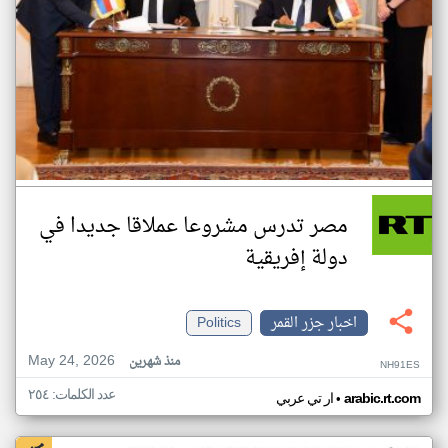
مصر تدرس مشروعا عملاقا جديدا في
دولة إفريقية
اخبار جزر القمر
Politics
May 24, 2026
منذ شهرين
NH91ES
عدد الكلمات: ٢٥٤
•
arabic.rt.com
ار تي عربي