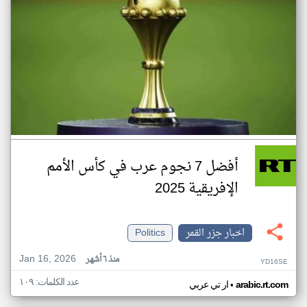
أفضل 7 نجوم عرب في كأس الأمم
الإفريقية 2025
اخبار جزر القمر
Politics
Jan 16, 2026
منذ ٦ أشهر
YD16SE
عدد الكلمات: ١٠٩
•
arabic.rt.com
ار تي عربي