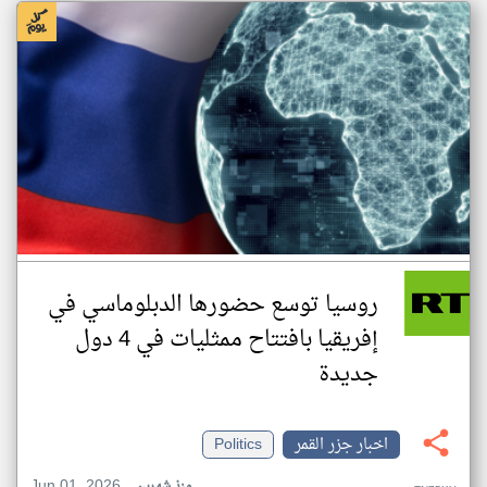
روسيا توسع حضورها الدبلوماسي في
إفريقيا بافتتاح ممثليات في 4 دول
جديدة
اخبار جزر القمر
Politics
Jun 01, 2026