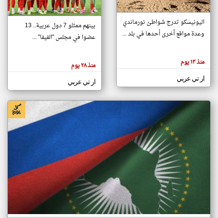
اليونيسكو تدرج شواطئ نورماندي
بينهم ممثلو 7 دول عربية.. 13
klyoum.com
وعدة مواقع أخرى أحدها في بلد ...
تغيير الدولة
عضوا في مجلس "الفيفا" ...
تعبر
مصادر الأخبار من جزر القمر
المقالات
الموجوده
اخبار جزر القمر على مدار الساعة
منذ ١٣ يوم
هنا عن
منذ ٢٨ يوم
وجهة
نظر
أهم اخبار جزر القمر العاجلة والمباشرة
ار تي عربي
كاتبيها.
ار تي عربي