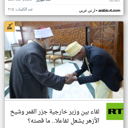
منذ شهرين
TN75KY
عدد الكلمات: ٢١٥
•
arabic.rt.com
ار تي عربي
لقاء بين وزير خارجية جزر القمر وشيخ
الأزهر يشعل تفاعلا.. ما قصته؟