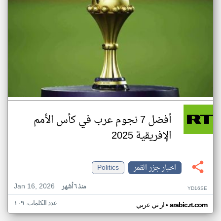
أفضل 7 نجوم عرب في كأس الأمم
الإفريقية 2025
اخبار جزر القمر
Politics
Jan 16, 2026
منذ ٦ أشهر
YD16SE
عدد الكلمات: ١٠٩
•
arabic.rt.com
ار تي عربي