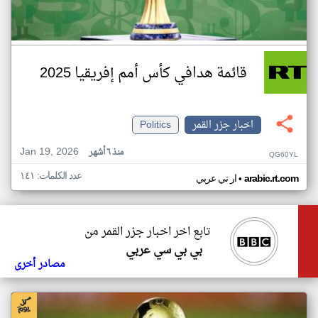
قائمة هدافي كأس أمم إفريقيا 2025
اخبار جزر القمر
Politics
Jan 19, 2026
منذ ٦ أشهر
QG60YL
عدد الكلمات: ١٤١
•
arabic.rt.com
ار تي عربي
تابع اخر اخبار جزر القمر من
بي بي سي عربي
مصادر أخرى