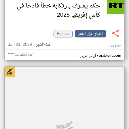
حكم يعترف بارتكابه خطأ فادحا في
كأس إفريقيا 2025
اخبار جزر القمر
Politics
Jan 01, 2026
منذ ٧ أشهر
PG03WV
عدد الكلمات: ٢٢٣
•
arabic.rt.com
ار تي عربي