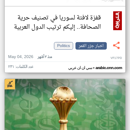
قفزة لافتة لسوريا في تصنيف حرية
الصحافة.. إليكم ترتيب الدول العربية
اخبار جزر القمر
Politics
May 04, 2026
منذ ٣ أشهر
VF17PD
عدد الكلمات: ٢٣١
•
arabic.cnn.com
سي ان ان عربي