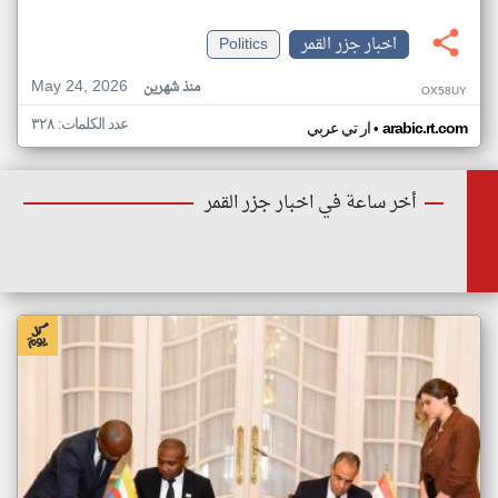
اخبار جزر القمر
Politics
May 24, 2026
منذ شهرين
OX58UY
عدد الكلمات: ٣٢٨
•
arabic.rt.com
ار تي عربي
أخر ساعة في اخبار جزر القمر