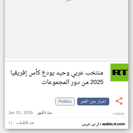
منتخب عربي وحيد يودع كأس إفريقيا
2025 من دور المجموعات
اخبار جزر القمر
Politics
Jan 01, 2026
منذ ٧ أشهر
YU55DX
عدد الكلمات: ١١٠
•
arabic.rt.com
ار تي عربي