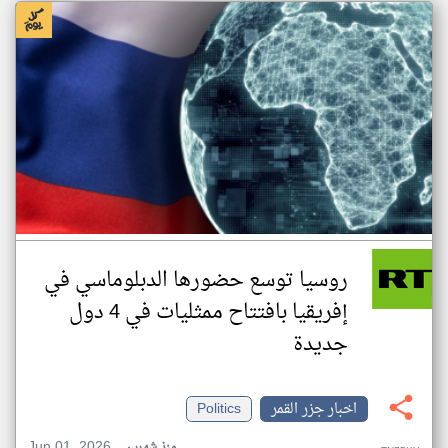
روسيا توسع حضورها الدبلوماسي في
إفريقيا بافتتاح ممثليات في 4 دول
جديدة
اخبار جزر القمر
Politics
Jun 01, 2026