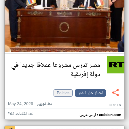
مصر تدرس مشروعا عملاقا جديدا في
دولة إفريقية
اخبار جزر القمر
Politics
May 24, 2026
منذ شهرين
NH91ES
عدد الكلمات: ٢٥٤
•
arabic.rt.com
ار تي عربي