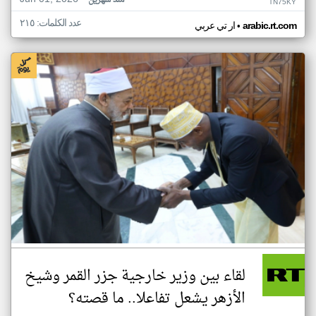
منذ شهرين
TN75KY
عدد الكلمات: ٢١٥
•
arabic.rt.com
ار تي عربي
لقاء بين وزير خارجية جزر القمر وشيخ
الأزهر يشعل تفاعلا.. ما قصته؟