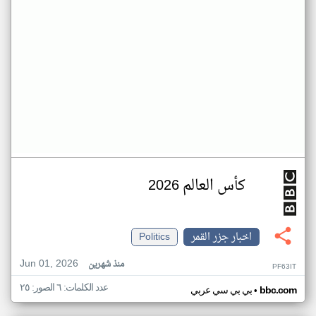
كأس العالم 2026
اخبار جزر القمر
Politics
Jun 01, 2026
منذ شهرين
PF63IT
عدد الكلمات: ٦ الصور: ٢٥
•
bbc.com
بي بي سي عربي