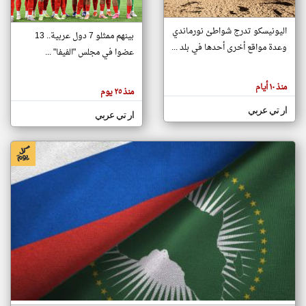
اليونيسكو تدرج شواطئ نورماندي
بينهم ممثلو 7 دول عربية.. 13
klyoum.com
وعدة مواقع أخرى أحدها في بلد ...
تغيير الدولة
عضوا في مجلس "الفيفا" ...
تعبر
مصادر الأخبار من جزر القمر
المقالات
الموجوده
اخبار جزر القمر على مدار الساعة
منذ ١٠ أيام
هنا عن
منذ ٢٥ يوم
وجهة
نظر
أهم اخبار جزر القمر العاجلة والمباشرة
ار تي عربي
كاتبيها.
ار تي عربي