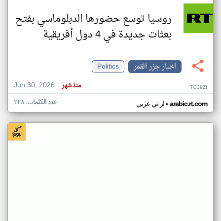
روسيا توسع حضورها الدبلوماسي بفتح
بعثات جديدة في 4 دول أفريقية
اخبار جزر القمر
Politics
Jun 30, 2026
منذ شهر
TG39ZI
عدد الكلمات: ٢٢٨
•
arabic.rt.com
ار تي عربي