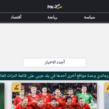
سياسة
رياضة
أقتصاد
أجدد الاخبار
ماندي وعدة مواقع أخرى أحدها في بلد عربي على قائمة التراث العال
اخبار جزر القمر من ار تي عربي
اخ