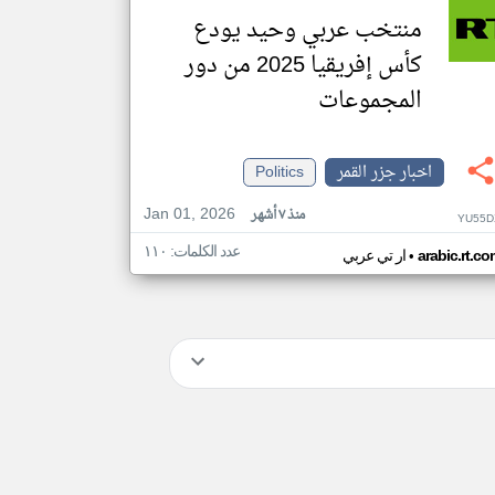
منتخب عربي وحيد يودع
كأس إفريقيا 2025 من دور
المجموعات
اخبار جزر القمر
Politics
Jan 01, 2026
منذ ٧ أشهر
YU55D
عدد الكلمات: ١١٠
•
arabic.rt.c
ار تي عربي