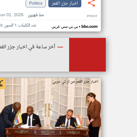
اخبار جزر القمر
Politics
Jun 01, 2026
منذ شهرين
PF63IT
عدد الكلمات: ٦ الصور: ٢٥
•
bbc.com
بي بي سي عربي
أخر ساعة في اخبار جزر القم
اخبار جزر القمر من ار تي عربي