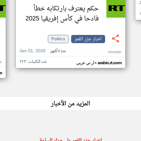
حكم يعترف بارتكابه خطأ
فادحا في كأس إفريقيا 2025
اخبار جزر القمر
Politics
Jan 01, 2026
منذ ٧ أشهر
PG03WV
عدد الكلمات: ٢٢٣
•
X
arabic.rt.com
ار تي عربي
om
المزيد من الأخبار
اخبار جزر القمر على مدار الساعة