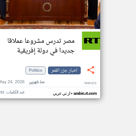
مصر تدرس مشروعا عملاقا
جديدا في دولة إفريقية
اخبار جزر القمر
Politics
May 24, 2026
منذ شهرين
NH91ES
عدد الكلمات: ٢٥٤
•
arabic.rt.com
ار تي عربي