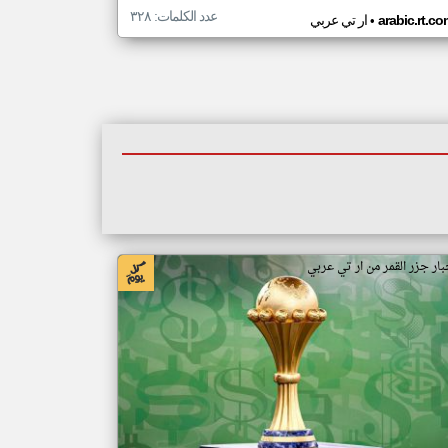
عدد الكلمات: ٣٢٨
•
arabic.rt.c
ار تي عربي
بار جزر القمر من ار تي عربي