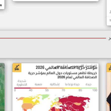
om
ر
اخبار جزر القمر من سي ان ان عربي
اخ