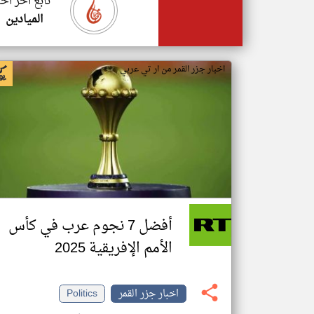
تابع اخر اخب
الميادين
اخبار جزر القمر من ار تي عربي
أفضل 7 نجوم عرب في كأس
الأمم الإفريقية 2025
اخبار جزر القمر
Politics