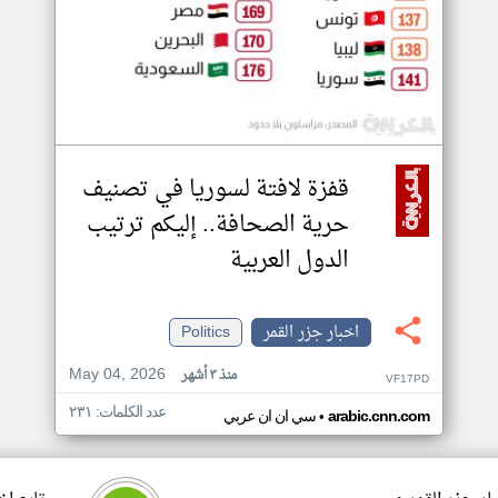
قفزة لافتة لسوريا في تصنيف
حرية الصحافة.. إليكم ترتيب
الدول العربية
اخبار جزر القمر
Politics
May 04, 2026
منذ ٣ أشهر
VF17PD
عدد الكلمات: ٢٣١
•
arabic.cnn.com
سي ان ان عربي