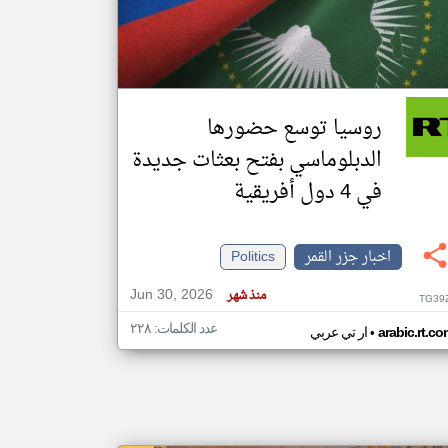
klyoum.com
تغيير الدولة
مصادر الأخبار من جزر القمر
روسيا توسع حضورها
اخبار جزر القمر على مدار الساعة
الدبلوماسي بفتح بعثات جديدة
أهم اخبار جزر القمر العاجلة والمباشرة
في 4 دول أفريقية
اخبار جزر القمر
Politics
Jun 30, 2026
منذ شهر
TG39
عدد الكلمات: ٢٢٨
•
arabic.rt.c
ار تي عربي