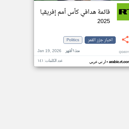
قائمة هدافي كأس أمم إفريقيا
2025
اخبار جزر القمر
Politics
Jan 19, 2026
منذ ٦ أشهر
QG60Y
عدد الكلمات: ١٤١
•
arabic.rt.c
ار تي عربي