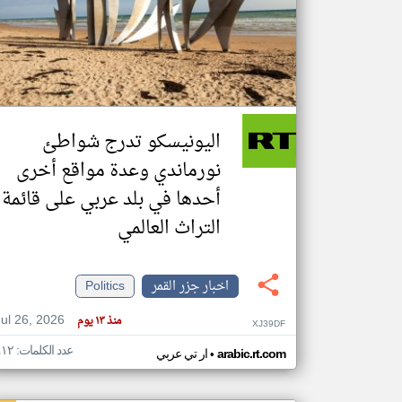
تعبر
المقالات
الموجوده
هنا عن
وجهة
اليونيسكو تدرج شواطئ
نظر
كاتبيها.
نورماندي وعدة مواقع أخرى
أحدها في بلد عربي على قائمة
التراث العالمي
اخبار جزر القمر
Politics
Jul 26, 2026
منذ ١٣ يوم
XJ39DF
عدد الكلمات: ٤١٢
•
arabic.rt.com
ار تي عربي