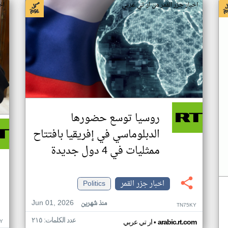
اخبار جزر القمر من ار تي عربي
اخ
روسيا توسع حضورها
الدبلوماسي في إفريقيا بافتتاح
ممثليات في 4 دول جديدة
اخبار جزر القمر
Politics
Jun 01, 2026
منذ شهرين
TN75KY
عدد الكلمات: ٢١٥
•
Y
arabic.rt.com
ار تي عربي