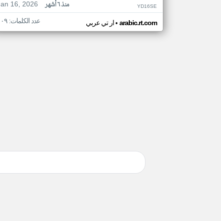
Jan 16, 2026
منذ ٦ أشهر
YD16SE
عدد الكلمات: ١٠٩
•
arabic.rt.com
ار تي عربي