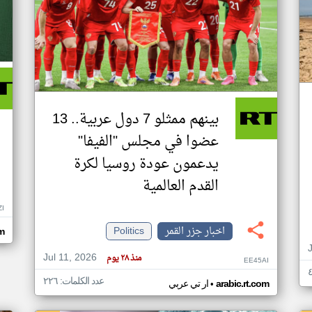
بينهم ممثلو 7 دول عربية.. 13
عضوا في مجلس "الفيفا"
يدعمون عودة روسيا لكرة
القدم العالمية
ZI
اخبار جزر القمر
Politics
om
Jul 11, 2026
منذ ٢٨ يوم
EE45AI
عدد الكلمات: ٢٢٦
•
arabic.rt.com
ار تي عربي