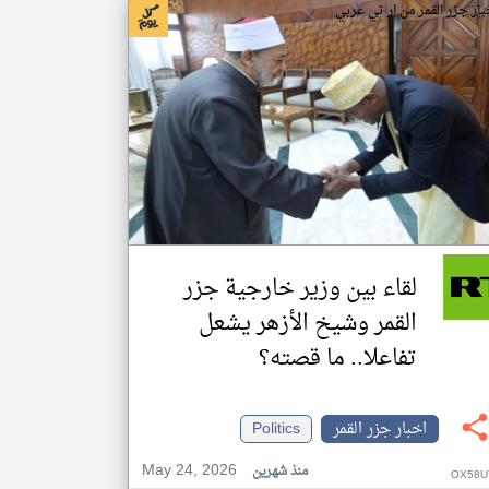
بار جزر القمر من ار تي عربي
لقاء بين وزير خارجية جزر
القمر وشيخ الأزهر يشعل
تفاعلا.. ما قصته؟
اخبار جزر القمر
Politics
May 24, 2026
منذ شهرين
OX58U