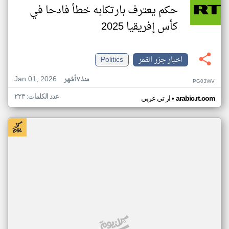
حكم يعترف بارتكابه خطأ فادحا في
كأس إفريقيا 2025
اخبار جزر القمر
Politics
Jan 01, 2026
منذ ٧ أشهر
PG03WV
عدد الكلمات: ٢٢٣
•
arabic.rt.com
ار تي عربي