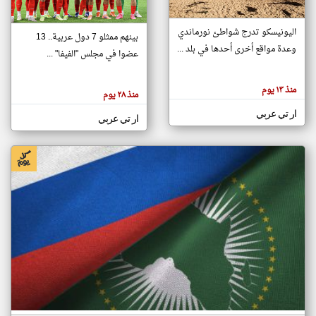
اليونيسكو تدرج شواطئ نورماندي
بينهم ممثلو 7 دول عربية.. 13
klyoum.com
وعدة مواقع أخرى أحدها في بلد ...
تغيير الدولة
عضوا في مجلس "الفيفا" ...
تعبر
مصادر الأخبار من جزر القمر
المقالات
الموجوده
اخبار جزر القمر على مدار الساعة
منذ ١٣ يوم
هنا عن
منذ ٢٨ يوم
وجهة
نظر
أهم اخبار جزر القمر العاجلة والمباشرة
ار تي عربي
كاتبيها.
ار تي عربي