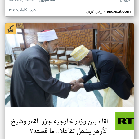
منذ شهرين
TN75KY
عدد الكلمات: ٢١٥
•
arabic.rt.com
ار تي عربي
لقاء بين وزير خارجية جزر القمر وشيخ
الأزهر يشعل تفاعلا.. ما قصته؟