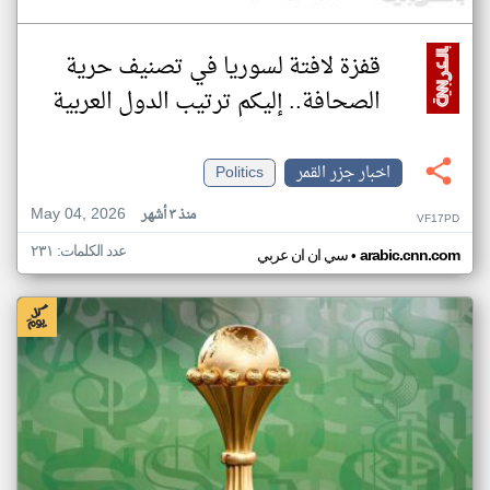
قفزة لافتة لسوريا في تصنيف حرية
الصحافة.. إليكم ترتيب الدول العربية
اخبار جزر القمر
Politics
May 04, 2026
منذ ٣ أشهر
VF17PD
عدد الكلمات: ٢٣١
•
arabic.cnn.com
سي ان ان عربي