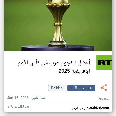
أفضل 7 نجوم عرب في كأس الأمم
الإفريقية 2025
اخبار جزر القمر
Politics
Jan 16, 2026
منذ ٦ أشهر
YD16SE
عدد الكلمات: ١٠٩
•
arabic.rt.com
ار تي عربي