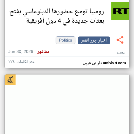
روسيا توسع حضورها الدبلوماسي بفتح
بعثات جديدة في 4 دول أفريقية
اخبار جزر القمر
Politics
Jun 30, 2026
منذ شهر
TG39ZI
عدد الكلمات: ٢٢٨
•
arabic.rt.com
ار تي عربي