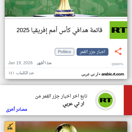
قائمة هدافي كأس أمم إفريقيا 2025
اخبار جزر القمر
Politics
Jan 19, 2026
منذ ٦ أشهر
QG60YL
عدد الكلمات: ١٤١
•
arabic.rt.com
ار تي عربي
تابع اخر اخبار جزر القمر من
ار تي عربي
مصادر أخرى