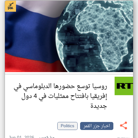
روسيا توسع حضورها الدبلوماسي في
إفريقيا بافتتاح ممثليات في 4 دول
جديدة
اخبار جزر القمر
Politics
Jun 01, 2026