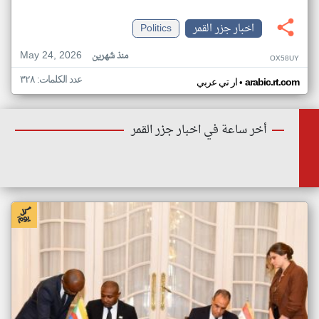
اخبار جزر القمر
Politics
May 24, 2026
منذ شهرين
OX58UY
عدد الكلمات: ٣٢٨
•
arabic.rt.com
ار تي عربي
أخر ساعة في اخبار جزر القمر