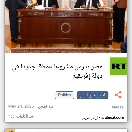
مصر تدرس مشروعا عملاقا جديدا في
دولة إفريقية
اخبار جزر القمر
Politics
May 24, 2026
منذ شهرين
NH91ES
عدد الكلمات: ٢٥٤
•
arabic.rt.com
ار تي عربي