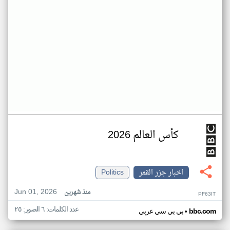
كأس العالم 2026
اخبار جزر القمر
Politics
Jun 01, 2026
منذ شهرين
PF63IT
عدد الكلمات: ٦ الصور: ٢٥
•
bbc.com
بي بي سي عربي