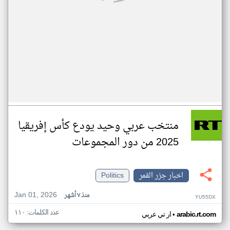
منتخب عربي وحيد يودع كأس إفريقيا
2025 من دور المجموعات
اخبار جزر القمر
Politics
Jan 01, 2026
منذ ٧ أشهر
YU55DX
عدد الكلمات: ١١٠
•
arabic.rt.com
ار تي عربي