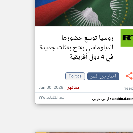
klyoum.com
تغيير الدولة
مصادر الأخبار من جزر القمر
روسيا توسع حضورها
اخبار جزر القمر على مدار الساعة
الدبلوماسي بفتح بعثات جديدة
أهم اخبار جزر القمر العاجلة والمباشرة
في 4 دول أفريقية
اخبار جزر القمر
Politics
Jun 30, 2026
منذ شهر
TG39
عدد الكلمات: ٢٢٨
•
arabic.rt.c
ار تي عربي