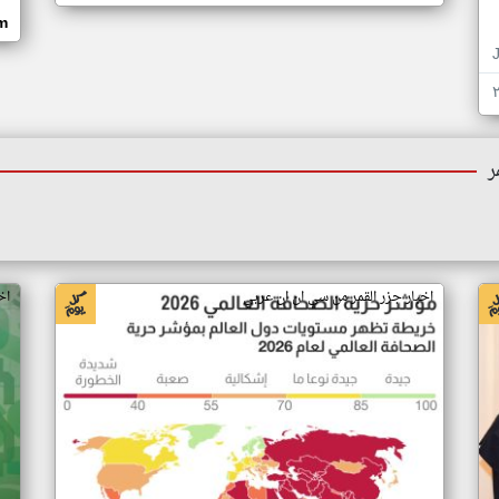
om
ر
اخبار جزر القمر من سي ان ان عربي
اخ