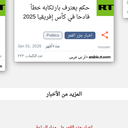
حكم يعترف بارتكابه خطأ
فادحا في كأس إفريقيا 2025
اخبار جزر القمر
Politics
Jan 01, 2026
منذ ٧ أشهر
PG03WV
عدد الكلمات: ٢٢٣
•
X
arabic.rt.com
ار تي عربي
om
المزيد من الأخبار
اخبار جزر القمر على مدار الساعة