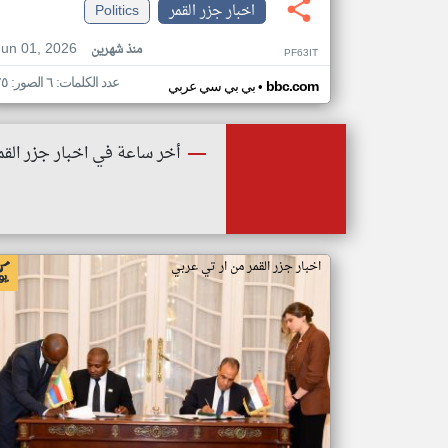
اخبار جزر القمر
Politics
Jun 01, 2026
منذ شهرين
PF63IT
عدد الكلمات: ٦ الصور: ٢٥
•
bbc.com
بي بي سي عربي
أخر ساعة في اخبار جزر القم
اخبار جزر القمر من ار تي عربي