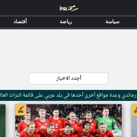
سياسة
رياضة
أقتصاد
أجدد الاخبار
ماندي وعدة مواقع أخرى أحدها في بلد عربي على قائمة التراث العال
اخبار جزر القمر من ار تي عربي
اخ