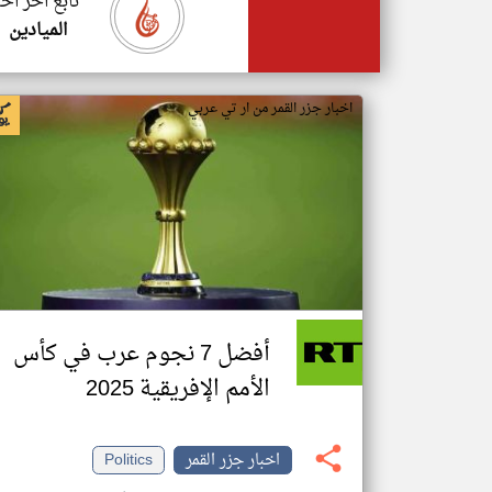
تابع اخر اخب
الميادين
اخبار جزر القمر من ار تي عربي
أفضل 7 نجوم عرب في كأس
الأمم الإفريقية 2025
اخبار جزر القمر
Politics