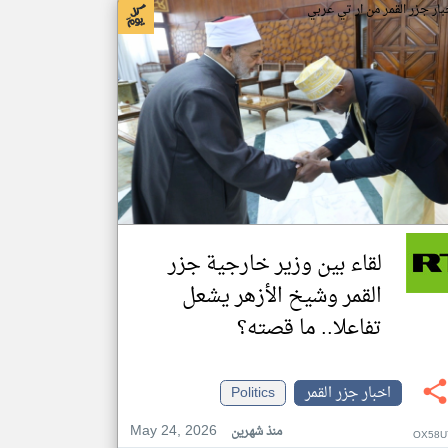
بار جزر القمر من ار تي عربي
لقاء بين وزير خارجية جزر
القمر وشيخ الأزهر يشعل
تفاعلا.. ما قصته؟
اخبار جزر القمر
Politics
May 24, 2026
منذ شهرين
OX58U