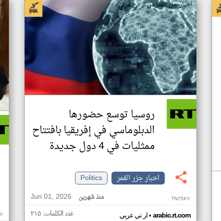
اخبار جزر القمر من ار تي عربي
اخ
روسيا توسع حضورها
الدبلوماسي في إفريقيا بافتتاح
ممثليات في 4 دول جديدة
اخبار جزر القمر
Politics
Jun 01, 2026
منذ شهرين
TN75KY
عدد الكلمات: ٢١٥
•
Y
arabic.rt.com
ار تي عربي