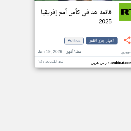
قائمة هدافي كأس أمم إفريقيا
2025
اخبار جزر القمر
Politics
Jan 19, 2026
منذ ٦ أشهر
QG60Y
عدد الكلمات: ١٤١
•
arabic.rt.c
ار تي عربي