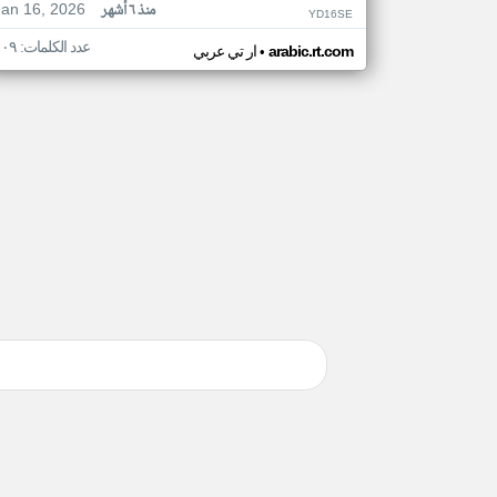
Jan 16, 2026
منذ ٦ أشهر
YD16SE
عدد الكلمات: ١٠٩
•
arabic.rt.com
ار تي عربي