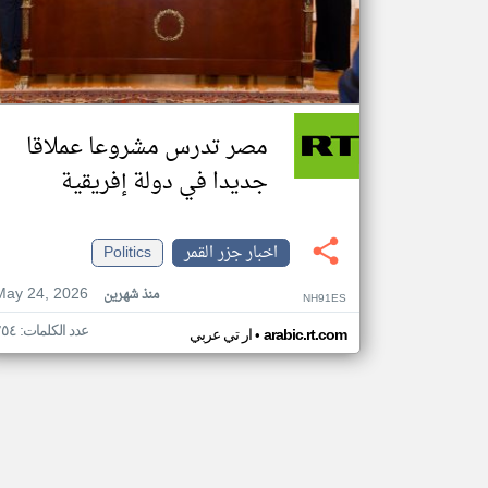
مصر تدرس مشروعا عملاقا
جديدا في دولة إفريقية
اخبار جزر القمر
Politics
May 24, 2026
منذ شهرين
NH91ES
عدد الكلمات: ٢٥٤
•
arabic.rt.com
ار تي عربي