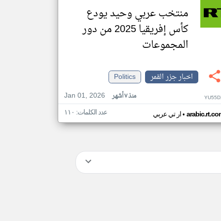
منتخب عربي وحيد يودع
كأس إفريقيا 2025 من دور
المجموعات
اخبار جزر القمر
Politics
Jan 01, 2026
منذ ٧ أشهر
YU55D
عدد الكلمات: ١١٠
•
arabic.rt.c
ار تي عربي