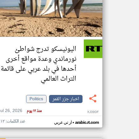
تعبر
المقالات
الموجوده
هنا عن
وجهة
اليونيسكو تدرج شواطئ
نظر
كاتبيها.
نورماندي وعدة مواقع أخرى
أحدها في بلد عربي على قائمة
التراث العالمي
اخبار جزر القمر
Politics
Jul 26, 2026
منذ ١٢ يوم
XJ39DF
عدد الكلمات: ٤١٢
•
arabic.rt.com
ار تي عربي