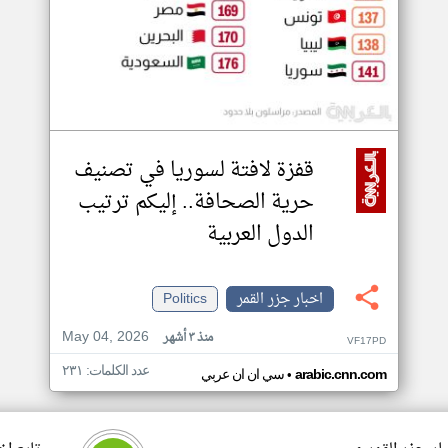
قفزة لافتة لسوريا في تصنيف
حرية الصحافة.. إليكم ترتيب
الدول العربية
اخبار جزر القمر
Politics
May 04, 2026
منذ ٣ أشهر
VF17PD
عدد الكلمات: ٢٣١
•
arabic.cnn.com
سي ان ان عربي