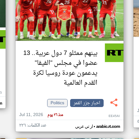
بينهم ممثلو 7 دول عربية.. 13
عضوا في مجلس "الفيفا"
يدعمون عودة روسيا لكرة
القدم العالمية
ZI
اخبار جزر القمر
Politics
om
Jul 11, 2026
منذ ٢٦ يوم
EE45AI
عدد الكلمات: ٢٢٦
•
arabic.rt.com
ار تي عربي