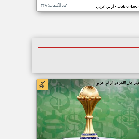
عدد الكلمات: ٣٢٨
•
arabic.rt.c
ار تي عربي
بار جزر القمر من ار تي عربي