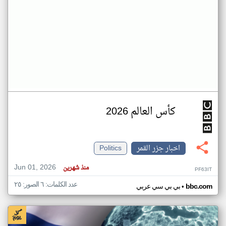
كأس العالم 2026
اخبار جزر القمر
Politics
Jun 01, 2026
منذ شهرين
PF63IT
عدد الكلمات: ٦ الصور: ٢٥
•
bbc.com
بي بي سي عربي