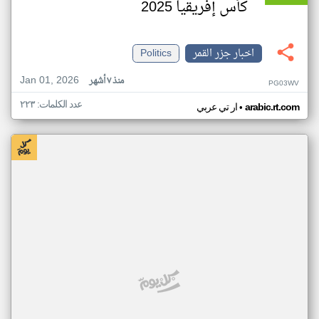
كأس إفريقيا 2025
اخبار جزر القمر
Politics
Jan 01, 2026
منذ ٧ أشهر
PG03WV
عدد الكلمات: ٢٢٣
•
arabic.rt.com
ار تي عربي