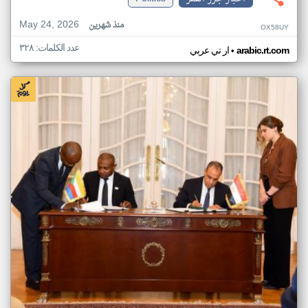
May 24, 2026
منذ شهرين
OX58UY
عدد الكلمات: ٣٢٨
•
arabic.rt.com
ار تي عربي