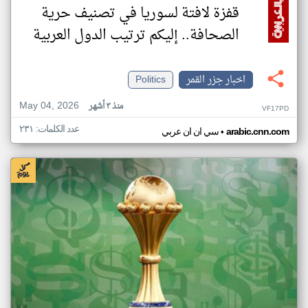
قفزة لافتة لسوريا في تصنيف حرية
الصحافة.. إليكم ترتيب الدول العربية
اخبار جزر القمر
Politics
May 04, 2026
منذ ٣ أشهر
VF17PD
عدد الكلمات: ٢٣١
•
arabic.cnn.com
سي ان ان عربي