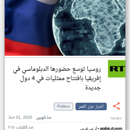
روسيا توسع حضورها الدبلوماسي في
إفريقيا بافتتاح ممثليات في 4 دول
جديدة
اخبار جزر القمر
Politics
Jun 01, 2026
منذ شهرين
TN75KY
عدد الكلمات: ٢١٥
•
arabic.rt.com
ار تي عربي