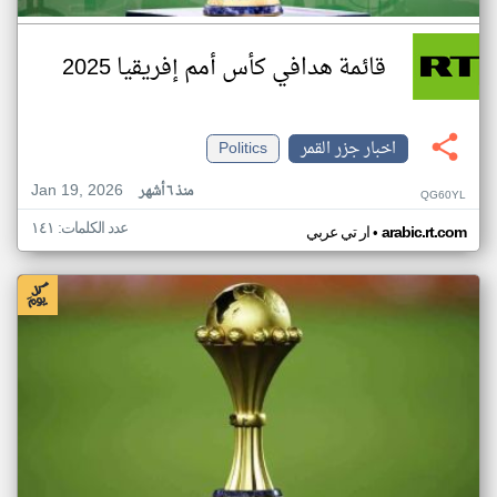
قائمة هدافي كأس أمم إفريقيا 2025
اخبار جزر القمر
Politics
Jan 19, 2026
منذ ٦ أشهر
QG60YL
عدد الكلمات: ١٤١
•
arabic.rt.com
ار تي عربي