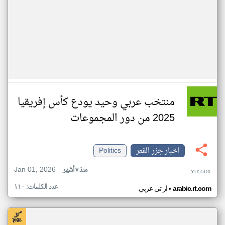
منتخب عربي وحيد يودع كأس إفريقيا
2025 من دور المجموعات
اخبار جزر القمر
Politics
Jan 01, 2026
منذ ٧ أشهر
YU55DX
عدد الكلمات: ١١٠
•
arabic.rt.com
ار تي عربي