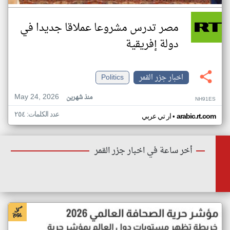
مصر تدرس مشروعا عملاقا جديدا في
دولة إفريقية
اخبار جزر القمر
Politics
May 24, 2026
منذ شهرين
NH91ES
عدد الكلمات: ٢٥٤
•
arabic.rt.com
ار تي عربي
أخر ساعة في اخبار جزر القمر