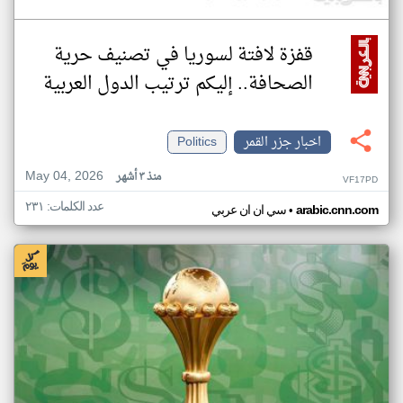
قفزة لافتة لسوريا في تصنيف حرية
الصحافة.. إليكم ترتيب الدول العربية
اخبار جزر القمر
Politics
May 04, 2026
منذ ٣ أشهر
VF17PD
عدد الكلمات: ٢٣١
•
arabic.cnn.com
سي ان ان عربي