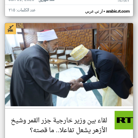
منذ شهرين
TN75KY
عدد الكلمات: ٢١٥
•
arabic.rt.com
ار تي عربي
لقاء بين وزير خارجية جزر القمر وشيخ
الأزهر يشعل تفاعلا.. ما قصته؟