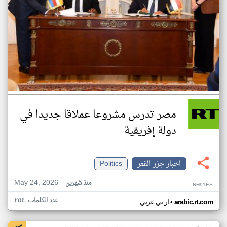
مصر تدرس مشروعا عملاقا جديدا في
دولة إفريقية
اخبار جزر القمر
Politics
May 24, 2026
منذ شهرين
NH91ES
عدد الكلمات: ٢٥٤
•
arabic.rt.com
ار تي عربي