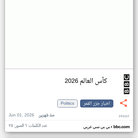
كأس العالم 2026
اخبار جزر القمر
Politics
Jun 01, 2026
منذ شهرين
PF63IT
عدد الكلمات: ٦ الصور: ٢٥
•
bbc.com
بي بي سي عربي