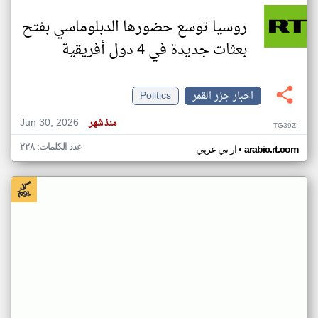
روسيا توسع حضورها الدبلوماسي بفتح
بعثات جديدة في 4 دول أفريقية
اخبار جزر القمر
Politics
Jun 30, 2026
منذ شهر
TG39ZI
عدد الكلمات: ٢٢٨
•
arabic.rt.com
ار تي عربي