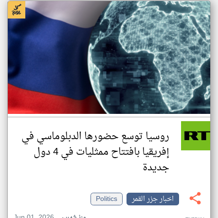
روسيا توسع حضورها الدبلوماسي في
إفريقيا بافتتاح ممثليات في 4 دول
جديدة
اخبار جزر القمر
Politics
Jun 01, 2026