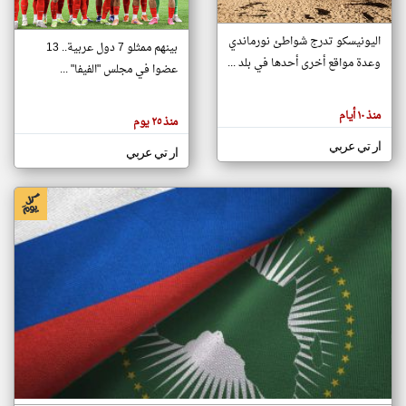
اليونيسكو تدرج شواطئ نورماندي
بينهم ممثلو 7 دول عربية.. 13
klyoum.com
وعدة مواقع أخرى أحدها في بلد ...
تغيير الدولة
عضوا في مجلس "الفيفا" ...
تعبر
مصادر الأخبار من جزر القمر
المقالات
الموجوده
اخبار جزر القمر على مدار الساعة
منذ ١٠ أيام
هنا عن
منذ ٢٥ يوم
وجهة
نظر
أهم اخبار جزر القمر العاجلة والمباشرة
ار تي عربي
كاتبيها.
ار تي عربي