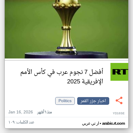
أفضل 7 نجوم عرب في كأس الأمم
الإفريقية 2025
اخبار جزر القمر
Politics
Jan 16, 2026
منذ ٦ أشهر
YD16SE
عدد الكلمات: ١٠٩
•
arabic.rt.com
ار تي عربي