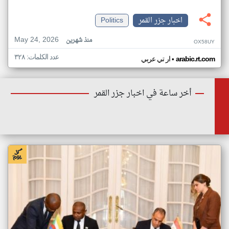
اخبار جزر القمر
Politics
May 24, 2026
منذ شهرين
OX58UY
عدد الكلمات: ٣٢٨
•
arabic.rt.com
ار تي عربي
أخر ساعة في اخبار جزر القمر