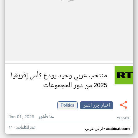
منتخب عربي وحيد يودع كأس إفريقيا
2025 من دور المجموعات
اخبار جزر القمر
Politics
Jan 01, 2026
منذ ٧ أشهر
YU55DX
عدد الكلمات: ١١٠
•
arabic.rt.com
ار تي عربي