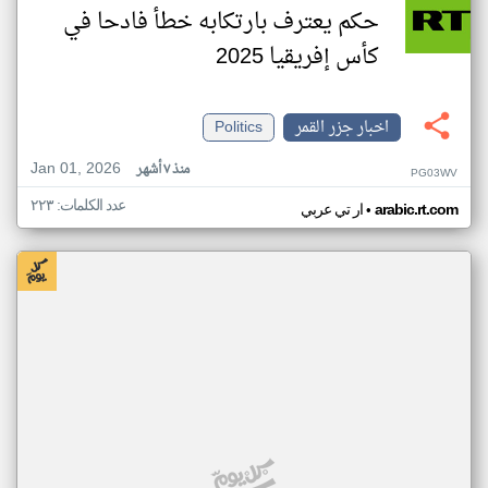
حكم يعترف بارتكابه خطأ فادحا في
كأس إفريقيا 2025
اخبار جزر القمر
Politics
Jan 01, 2026
منذ ٧ أشهر
PG03WV
عدد الكلمات: ٢٢٣
•
arabic.rt.com
ار تي عربي