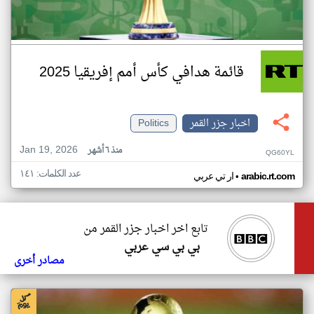
قائمة هدافي كأس أمم إفريقيا 2025
اخبار جزر القمر
Politics
Jan 19, 2026
منذ ٦ أشهر
QG60YL
عدد الكلمات: ١٤١
•
arabic.rt.com
ار تي عربي
تابع اخر اخبار جزر القمر من
بي بي سي عربي
مصادر أخرى