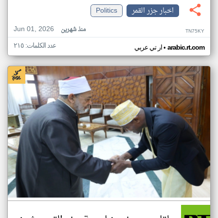
اخبار جزر القمر
Politics
Jun 01, 2026
منذ شهرين
TN75KY
عدد الكلمات: ٢١٥
•
arabic.rt.com
ار تي عربي