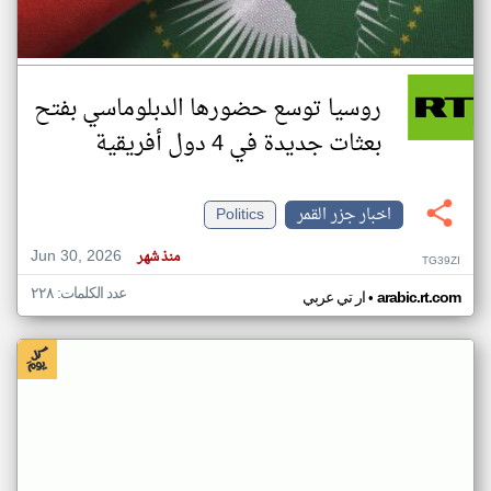
روسيا توسع حضورها الدبلوماسي بفتح
بعثات جديدة في 4 دول أفريقية
اخبار جزر القمر
Politics
Jun 30, 2026
منذ شهر
TG39ZI
عدد الكلمات: ٢٢٨
•
arabic.rt.com
ار تي عربي