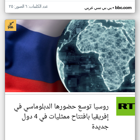
عدد الكلمات: ٦ الصور: ٢٥
•
bbc.com
بي بي سي عربي
روسيا توسع حضورها الدبلوماسي في
إفريقيا بافتتاح ممثليات في 4 دول
جديدة