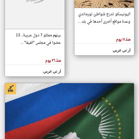
اليونيسكو تدرج شواطئ نورماندي
klyoum.com
وعدة مواقع أخرى أحدها في بلد ...
تغيير الدولة
تعبر
مصادر الأخبار من جزر القمر
المقالات
بينهم ممثلو 7 دول عربية.. 13
الموجوده
اخبار جزر القمر على مدار الساعة
منذ ١١ يوم
هنا عن
عضوا في مجلس "الفيفا" ...
وجهة
نظر
أهم اخبار جزر القمر العاجلة والمباشرة
ار تي عربي
كاتبيها.
منذ ٢٦ يوم
ار تي عربي