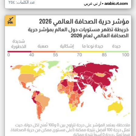
عدد الكلمات: ٢٥٤
•
arabic.rt.com
ار تي عربي