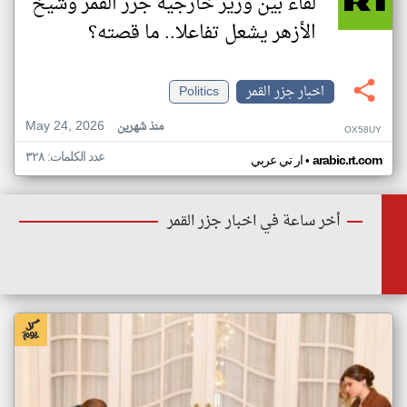
لقاء بين وزير خارجية جزر القمر وشيخ
الأزهر يشعل تفاعلا.. ما قصته؟
اخبار جزر القمر
Politics
May 24, 2026
منذ شهرين
OX58UY
عدد الكلمات: ٣٢٨
•
arabic.rt.com
ار تي عربي
أخر ساعة في اخبار جزر القمر