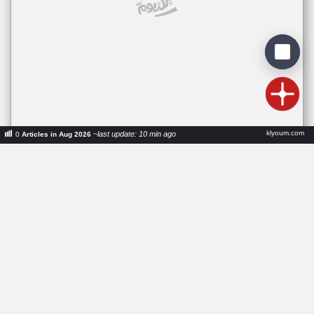
klyoum.com
~last update: 10 min ago
0
Articles in Aug 2026
حكم يعترف بارتكابه خطأ فادحا في
كأس إفريقيا 2025
اخبار جزر القمر
Politics
Jan 01, 2026
منذ ٧ أشهر
PG03WV
عدد الكلمات: ٢٢٣
•
arabic.rt.com
ار تي عربي