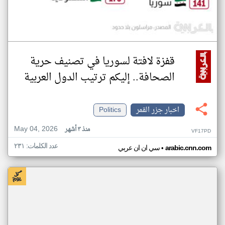
قفزة لافتة لسوريا في تصنيف حرية
الصحافة.. إليكم ترتيب الدول العربية
اخبار جزر القمر
Politics
May 04, 2026
منذ ٣ أشهر
VF17PD
عدد الكلمات: ٢٣١
•
arabic.cnn.com
سي ان ان عربي