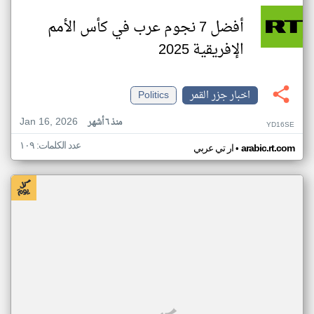
أفضل 7 نجوم عرب في كأس الأمم
الإفريقية 2025
اخبار جزر القمر
Politics
Jan 16, 2026
منذ ٦ أشهر
YD16SE
عدد الكلمات: ١٠٩
•
arabic.rt.com
ار تي عربي