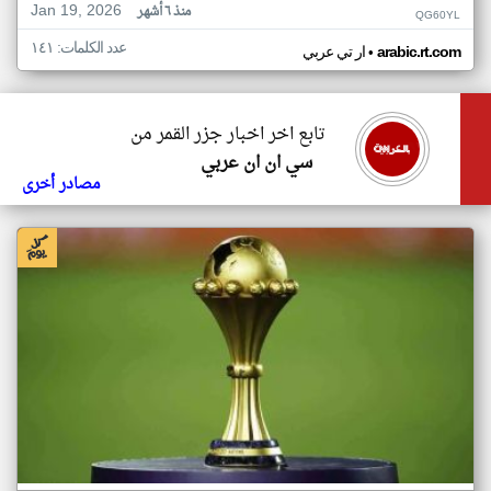
Jan 19, 2026
منذ ٦ أشهر
QG60YL
عدد الكلمات: ١٤١
•
arabic.rt.com
ار تي عربي
تابع اخر اخبار جزر القمر من
سي ان ان عربي
مصادر أخرى