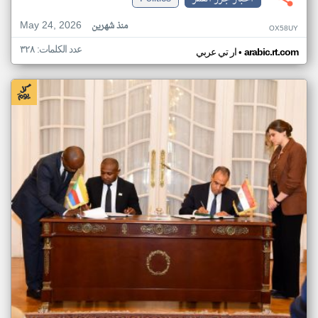
May 24, 2026
منذ شهرين
OX58UY
عدد الكلمات: ٣٢٨
•
arabic.rt.com
ار تي عربي