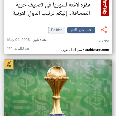
قفزة لافتة لسوريا في تصنيف حرية
الصحافة.. إليكم ترتيب الدول العربية
اخبار جزر القمر
Politics
May 04, 2026
منذ ٣ أشهر
VF17PD
عدد الكلمات: ٢٣١
•
arabic.cnn.com
سي ان ان عربي