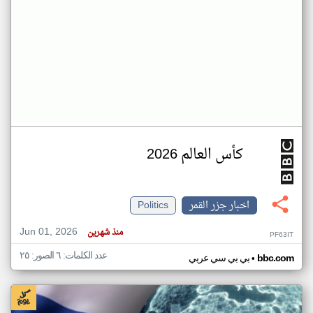
كأس العالم 2026
اخبار جزر القمر
Politics
Jun 01, 2026
منذ شهرين
PF63IT
عدد الكلمات: ٦ الصور: ٢٥
•
bbc.com
بي بي سي عربي