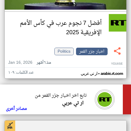
أفضل 7 نجوم عرب في كأس الأمم
الإفريقية 2025
اخبار جزر القمر
Politics
Jan 16, 2026
منذ ٦ أشهر
YD16SE
عدد الكلمات: ١٠٩
•
arabic.rt.com
ار تي عربي
تابع اخر اخبار جزر القمر من
ار تي عربي
مصادر أخرى