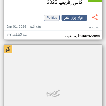
كأس إفريقيا 2025
اخبار جزر القمر
Politics
Jan 01, 2026
منذ ٧ أشهر
PG03WV
عدد الكلمات: ٢٢٣
•
arabic.rt.com
ار تي عربي