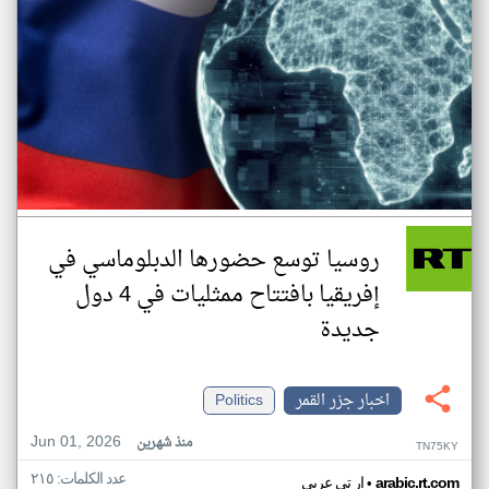
روسيا توسع حضورها الدبلوماسي في
إفريقيا بافتتاح ممثليات في 4 دول
جديدة
اخبار جزر القمر
Politics
Jun 01, 2026
منذ شهرين
TN75KY
عدد الكلمات: ٢١٥
•
arabic.rt.com
ار تي عربي