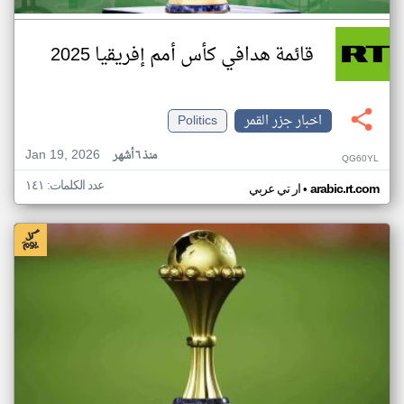
قائمة هدافي كأس أمم إفريقيا 2025
اخبار جزر القمر
Politics
Jan 19, 2026
منذ ٦ أشهر
QG60YL
عدد الكلمات: ١٤١
•
arabic.rt.com
ار تي عربي