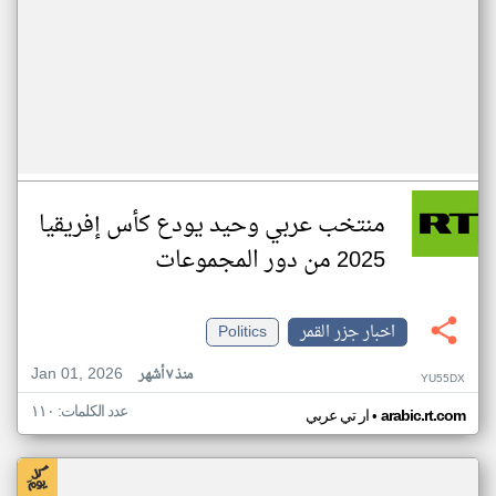
منتخب عربي وحيد يودع كأس إفريقيا
2025 من دور المجموعات
اخبار جزر القمر
Politics
Jan 01, 2026
منذ ٧ أشهر
YU55DX
عدد الكلمات: ١١٠
•
arabic.rt.com
ار تي عربي