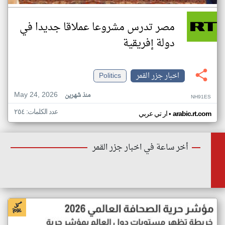
مصر تدرس مشروعا عملاقا جديدا في
دولة إفريقية
اخبار جزر القمر
Politics
May 24, 2026
منذ شهرين
NH91ES
عدد الكلمات: ٢٥٤
•
arabic.rt.com
ار تي عربي
أخر ساعة في اخبار جزر القمر