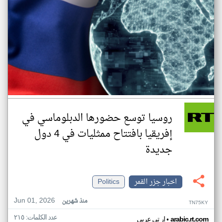
روسيا توسع حضورها الدبلوماسي في
إفريقيا بافتتاح ممثليات في 4 دول
جديدة
اخبار جزر القمر
Politics
Jun 01, 2026
منذ شهرين
TN75KY
عدد الكلمات: ٢١٥
•
arabic.rt.com
ار تي عربي