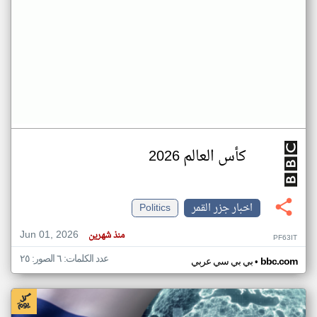
كأس العالم 2026
اخبار جزر القمر
Politics
Jun 01, 2026
منذ شهرين
PF63IT
عدد الكلمات: ٦ الصور: ٢٥
•
bbc.com
بي بي سي عربي