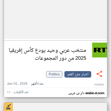
منتخب عربي وحيد يودع كأس إفريقيا
2025 من دور المجموعات
اخبار جزر القمر
Politics
Jan 01, 2026
منذ ٧ أشهر
YU55DX
عدد الكلمات: ١١٠
•
arabic.rt.com
ار تي عربي