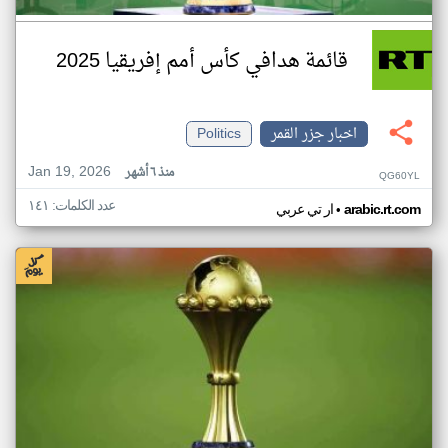
قائمة هدافي كأس أمم إفريقيا 2025
اخبار جزر القمر
Politics
Jan 19, 2026
منذ ٦ أشهر
QG60YL
عدد الكلمات: ١٤١
•
arabic.rt.com
ار تي عربي