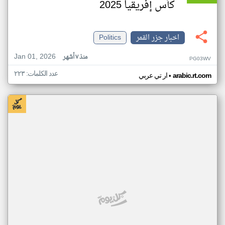
كأس إفريقيا 2025
اخبار جزر القمر
Politics
Jan 01, 2026
منذ ٧ أشهر
PG03WV
عدد الكلمات: ٢٢٣
•
arabic.rt.com
ار تي عربي