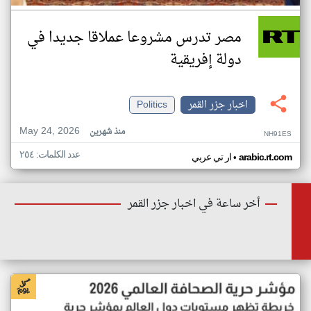
مصر تدرس مشروعا عملاقا جديدا في
دولة إفريقية
اخبار جزر القمر
Politics
May 24, 2026
منذ شهرين
NH91ES
عدد الكلمات: ٢٥٤
•
arabic.rt.com
ار تي عربي
أخر ساعة في اخبار جزر القمر