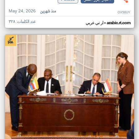
May 24, 2026
منذ شهرين
OX58UY
عدد الكلمات: ٣٢٨
•
arabic.rt.com
ار تي عربي