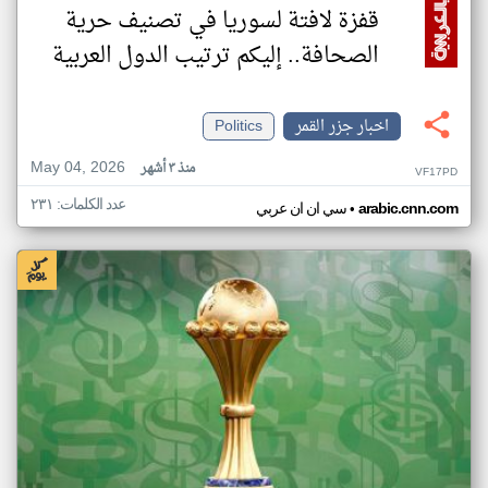
قفزة لافتة لسوريا في تصنيف حرية
الصحافة.. إليكم ترتيب الدول العربية
اخبار جزر القمر
Politics
May 04, 2026
منذ ٣ أشهر
VF17PD
عدد الكلمات: ٢٣١
•
arabic.cnn.com
سي ان ان عربي