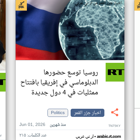
اخبار جزر القمر من ار تي عربي
اخ
روسيا توسع حضورها
الدبلوماسي في إفريقيا بافتتاح
ممثليات في 4 دول جديدة
اخبار جزر القمر
Politics
Jun 01, 2026
منذ شهرين
TN75KY
عدد الكلمات: ٢١٥
•
Y
arabic.rt.com
ار تي عربي