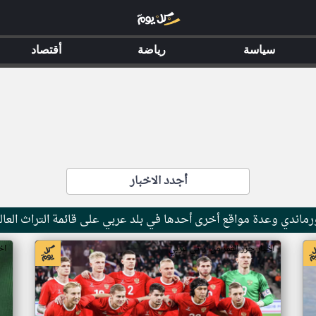
سياسة
رياضة
أقتصاد
أجدد الاخبار
ماندي وعدة مواقع أخرى أحدها في بلد عربي على قائمة التراث العال
اخبار جزر القمر من ار تي عربي
اخ