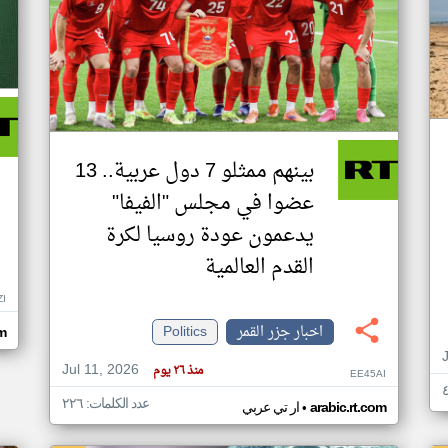
بينهم ممثلو 7 دول عربية.. 13
عضوا في مجلس "الفيفا"
يدعمون عودة روسيا لكرة
القدم العالمية
ZI
اخبار جزر القمر
Politics
om
Jul 11, 2026
منذ ٢٦ يوم
EE45AI
عدد الكلمات: ٢٢٦
•
arabic.rt.com
ار تي عربي