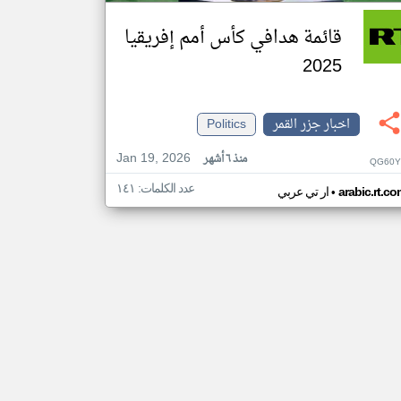
قائمة هدافي كأس أمم إفريقيا
2025
اخبار جزر القمر
Politics
Jan 19, 2026
منذ ٦ أشهر
QG60Y
عدد الكلمات: ١٤١
•
arabic.rt.c
ار تي عربي