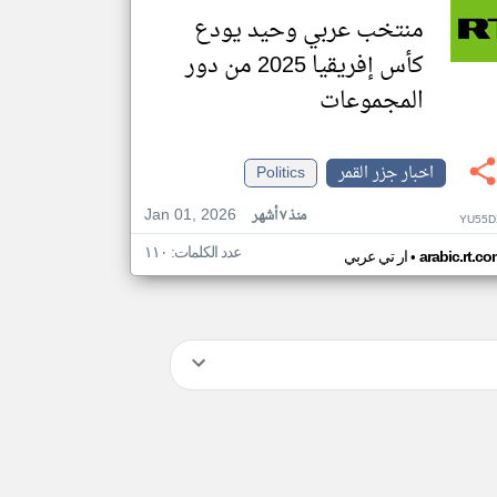
منتخب عربي وحيد يودع
كأس إفريقيا 2025 من دور
المجموعات
اخبار جزر القمر
Politics
Jan 01, 2026
منذ ٧ أشهر
YU55D
عدد الكلمات: ١١٠
•
arabic.rt.c
ار تي عربي