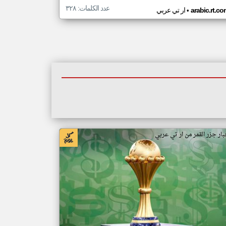
عدد الكلمات: ٣٢٨
•
arabic.rt.c
ار تي عربي
بار جزر القمر من ار تي عربي