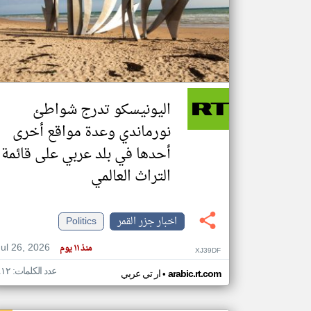
تعبر
المقالات
الموجوده
هنا عن
وجهة
اليونيسكو تدرج شواطئ
نظر
كاتبيها.
نورماندي وعدة مواقع أخرى
أحدها في بلد عربي على قائمة
التراث العالمي
اخبار جزر القمر
Politics
Jul 26, 2026
منذ ١١ يوم
XJ39DF
عدد الكلمات: ٤١٢
•
arabic.rt.com
ار تي عربي