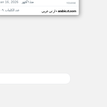
Jan 16, 2026
منذ ٦ أشهر
YD16SE
عدد الكلمات: ١٠٩
•
arabic.rt.com
ار تي عربي