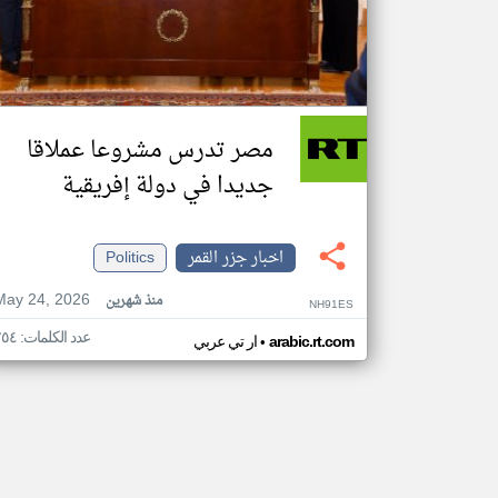
مصر تدرس مشروعا عملاقا
جديدا في دولة إفريقية
اخبار جزر القمر
Politics
May 24, 2026
منذ شهرين
NH91ES
عدد الكلمات: ٢٥٤
•
arabic.rt.com
ار تي عربي