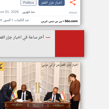
اخبار جزر القمر
Politics
Jun 01, 2026
منذ شهرين
PF63IT
عدد الكلمات: ٦ الصور: ٢٥
•
bbc.com
بي بي سي عربي
أخر ساعة في اخبار جزر القم
اخبار جزر القمر من ار تي عربي