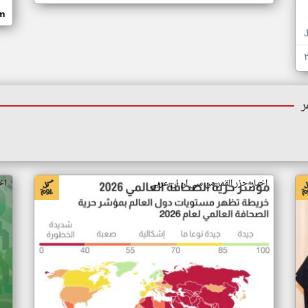
om
ر
اخبار جزر القمر من سي ان ان عربي
اخ