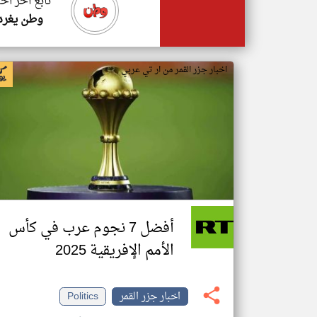
تابع اخر اخب
وطن يغرد
اخبار جزر القمر من ار تي عربي
أفضل 7 نجوم عرب في كأس
الأمم الإفريقية 2025
اخبار جزر القمر
Politics