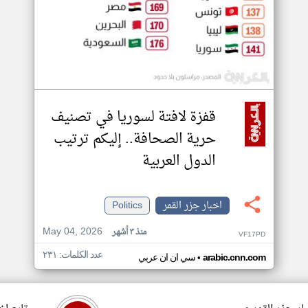
قفزة لافتة لسوريا في تصنيف
حرية الصحافة.. إليكم ترتيب
الدول العربية
اخبار جزر القمر
Politics
May 04, 2026
منذ ٣ أشهر
VF17PD
عدد الكلمات: ٢٣١
•
arabic.cnn.com
سي ان ان عربي