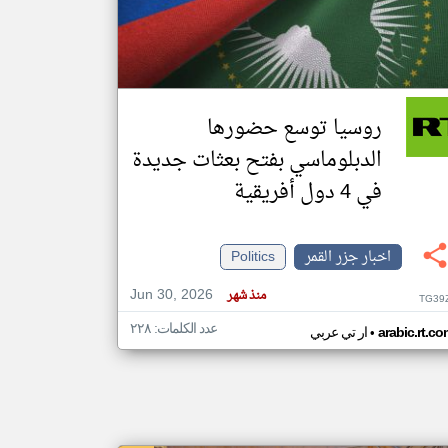
klyoum.com
تغيير الدولة
مصادر الأخبار من جزر القمر
روسيا توسع حضورها
اخبار جزر القمر على مدار الساعة
الدبلوماسي بفتح بعثات جديدة
أهم اخبار جزر القمر العاجلة والمباشرة
في 4 دول أفريقية
اخبار جزر القمر
Politics
Jun 30, 2026
منذ شهر
TG39
عدد الكلمات: ٢٢٨
•
arabic.rt.c
ار تي عربي