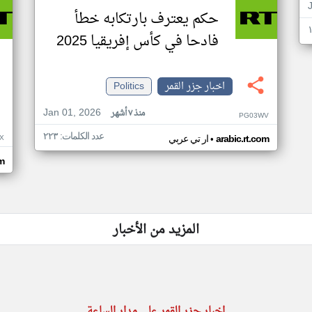
حكم يعترف بارتكابه خطأ
فادحا في كأس إفريقيا 2025
اخبار جزر القمر
Politics
Jan 01, 2026
منذ ٧ أشهر
PG03WV
عدد الكلمات: ٢٢٣
•
X
arabic.rt.com
ار تي عربي
om
المزيد من الأخبار
اخبار جزر القمر على مدار الساعة