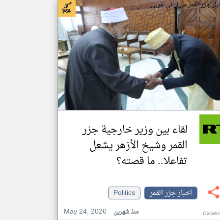
بار جزر القمر من ار تي عربي
لقاء بين وزير خارجية جزر
القمر وشيخ الأزهر يشعل
تفاعلا.. ما قصته؟
اخبار جزر القمر
Politics
May 24, 2026
منذ شهرين
OX58U