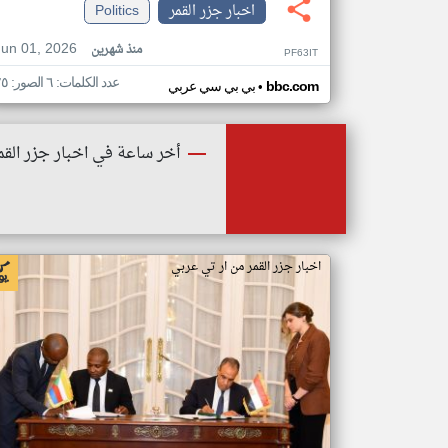
اخبار جزر القمر
Politics
Jun 01, 2026
منذ شهرين
PF63IT
عدد الكلمات: ٦ الصور: ٢٥
•
bbc.com
بي بي سي عربي
أخر ساعة في اخبار جزر القم
اخبار جزر القمر من ار تي عربي