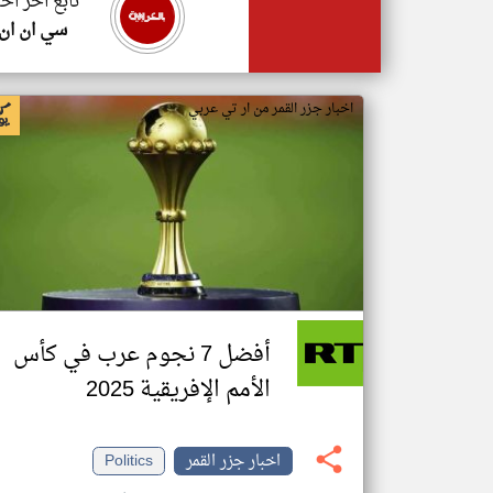
تابع اخر اخب
سي ان ان
اخبار جزر القمر من ار تي عربي
أفضل 7 نجوم عرب في كأس
الأمم الإفريقية 2025
اخبار جزر القمر
Politics