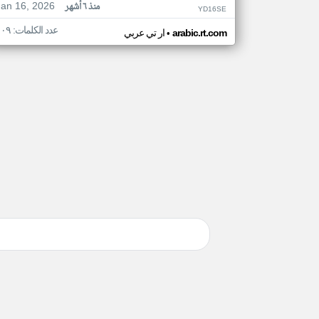
Jan 16, 2026
منذ ٦ أشهر
YD16SE
عدد الكلمات: ١٠٩
•
arabic.rt.com
ار تي عربي