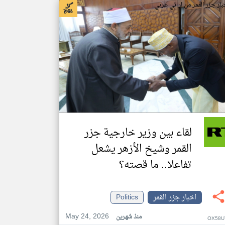
بار جزر القمر من ار تي عربي
لقاء بين وزير خارجية جزر
القمر وشيخ الأزهر يشعل
تفاعلا.. ما قصته؟
اخبار جزر القمر
Politics
May 24, 2026
منذ شهرين
OX58U