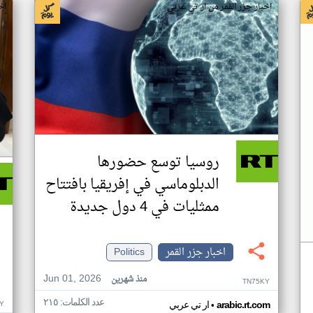
اخبار جزر القمر من ار تي عربي
اخ
روسيا توسع حضورها
الدبلوماسي في إفريقيا بافتتاح
ممثليات في 4 دول جديدة
اخبار جزر القمر
Politics
Jun 01, 2026
منذ شهرين
TN75KY
عدد الكلمات: ٢١٥
•
Y
arabic.rt.com
ار تي عربي