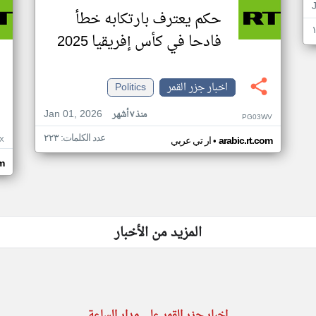
حكم يعترف بارتكابه خطأ
فادحا في كأس إفريقيا 2025
اخبار جزر القمر
Politics
Jan 01, 2026
منذ ٧ أشهر
PG03WV
عدد الكلمات: ٢٢٣
•
X
arabic.rt.com
ار تي عربي
om
المزيد من الأخبار
اخبار جزر القمر على مدار الساعة