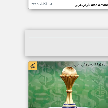
عدد الكلمات: ٣٢٨
•
arabic.rt.c
ار تي عربي
بار جزر القمر من ار تي عربي