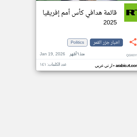
قائمة هدافي كأس أمم إفريقيا
2025
اخبار جزر القمر
Politics
Jan 19, 2026
منذ ٦ أشهر
QG60Y
عدد الكلمات: ١٤١
•
arabic.rt.c
ار تي عربي