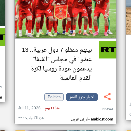
بينهم ممثلو 7 دول عربية.. 13
عضوا في مجلس "الفيفا"
يدعمون عودة روسيا لكرة
القدم العالمية
ZI
اخبار جزر القمر
Politics
om
Jul 11, 2026
منذ ٢٦ يوم
EE45AI
عدد الكلمات: ٢٢٦
•
arabic.rt.com
ار تي عربي