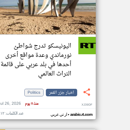
تعبر
المقالات
الموجوده
هنا عن
وجهة
اليونيسكو تدرج شواطئ
نظر
كاتبيها.
نورماندي وعدة مواقع أخرى
أحدها في بلد عربي على قائمة
التراث العالمي
اخبار جزر القمر
Politics
Jul 26, 2026
منذ ١١ يوم
XJ39DF
عدد الكلمات: ٤١٢
•
arabic.rt.com
ار تي عربي