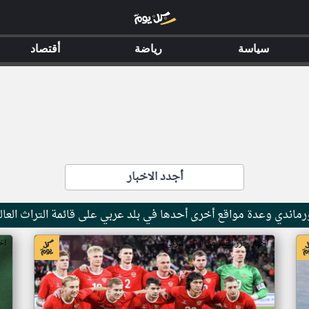
سياسة
رياضة
أقتصاد
أجدد الاخبار
ماندي وعدة مواقع أخرى أحدها في بلد عربي على قائمة التراث العال
اخبار جزر القمر من ار تي عربي
اخ