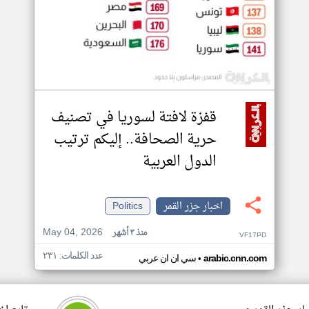
قفزة لافتة لسوريا في تصنيف
حرية الصحافة.. إليكم ترتيب
الدول العربية
اخبار جزر القمر
Politics
May 04, 2026
منذ ٣ أشهر
VF17PD
عدد الكلمات: ٢٣١
•
arabic.cnn.com
سي ان ان عربي