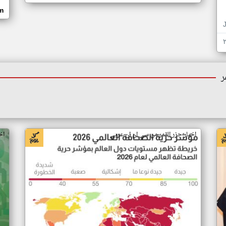
om
ر
اخبار جزر القمر من سي ان ان عربي
اخ