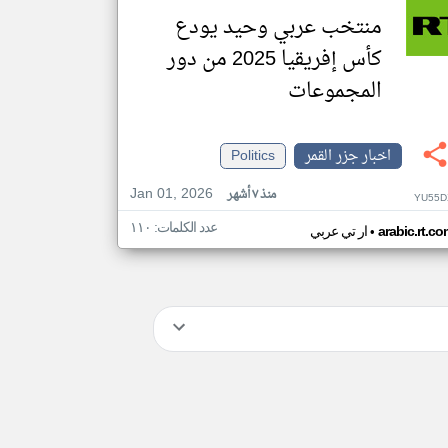
منتخب عربي وحيد يودع
كأس إفريقيا 2025 من دور
المجموعات
اخبار جزر القمر
Politics
Jan 01, 2026
منذ ٧ أشهر
YU55D
عدد الكلمات: ١١٠
•
arabic.rt.c
ار تي عربي