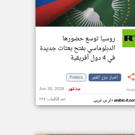
klyoum.com
تغيير الدولة
مصادر الأخبار من جزر القمر
روسيا توسع حضورها
اخبار جزر القمر على مدار الساعة
الدبلوماسي بفتح بعثات جديدة
أهم اخبار جزر القمر العاجلة والمباشرة
في 4 دول أفريقية
اخبار جزر القمر
Politics
Jun 30, 2026
منذ شهر
TG39
عدد الكلمات: ٢٢٨
•
arabic.rt.c
ار تي عربي