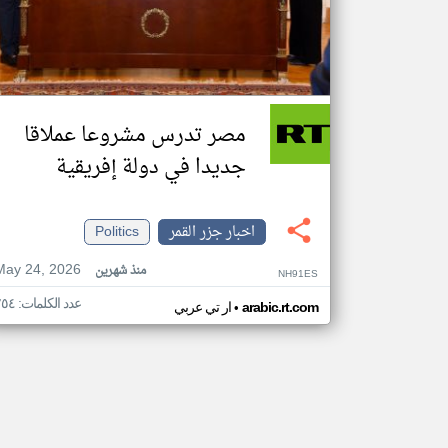
مصر تدرس مشروعا عملاقا
جديدا في دولة إفريقية
اخبار جزر القمر
Politics
May 24, 2026
منذ شهرين
NH91ES
عدد الكلمات: ٢٥٤
•
arabic.rt.com
ار تي عربي