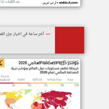
عدد الكلمات: ٢١٥
•
arabic.rt.com
ار تي عربي
أخر ساعة في اخبار جزر القم
اخبار جزر القمر من سي ان ان عربي