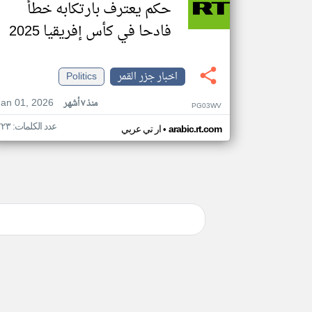
حكم يعترف بارتكابه خطأ
فادحا في كأس إفريقيا 2025
اخبار جزر القمر
Politics
Jan 01, 2026
منذ ٧ أشهر
PG03WV
عدد الكلمات: ٢٢٣
•
arabic.rt.com
ار تي عربي