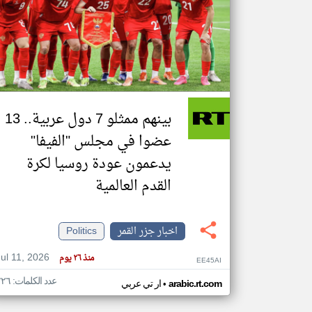
تعبر
المقالات
الموجوده
هنا عن
وجهة
نظر
بينهم ممثلو 7 دول عربية.. 13
كاتبيها.
عضوا في مجلس "الفيفا"
يدعمون عودة روسيا لكرة
القدم العالمية
اخبار جزر القمر
Politics
Jul 11, 2026
منذ ٢٦ يوم
EE45AI
عدد الكلمات: ٢٢٦
•
arabic.rt.com
ار تي عربي