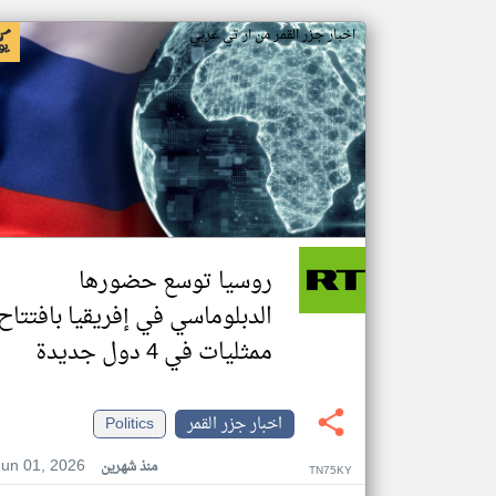
اخبار جزر القمر من ار تي عربي
روسيا توسع حضورها
الدبلوماسي في إفريقيا بافتتاح
ممثليات في 4 دول جديدة
اخبار جزر القمر
Politics
Jun 01, 2026
منذ شهرين
TN75KY