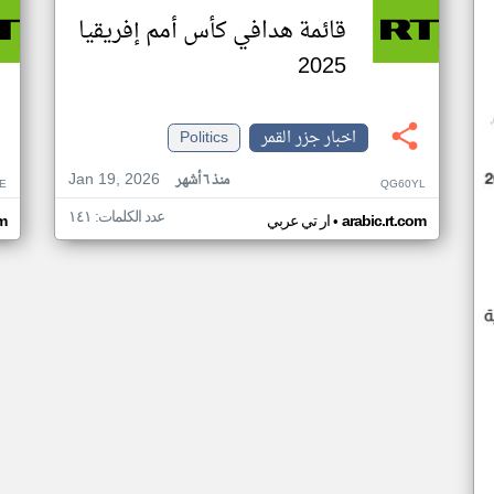
قائمة هدافي كأس أمم إفريقيا
2025
اخبار جزر القمر
Politics
Jan 19, 2026
منذ ٦ أشهر
E
QG60YL
عدد الكلمات: ١٤١
•
arabic.rt.com
ار تي عربي
om