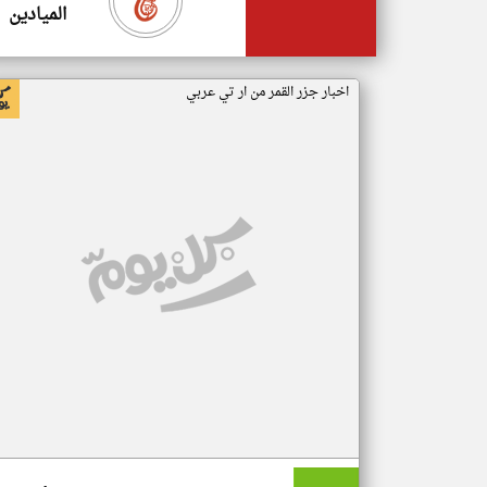
الميادين
اخبار جزر القمر من ار تي عربي