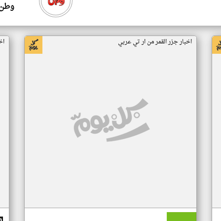
وطن 
اخبار جزر القمر من ار تي عربي
اخ