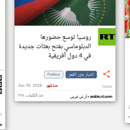
روسيا توسع حضورها
الدبلوماسي بفتح بعثات جديدة
في 4 دول أفريقية
اخبار جزر القمر
Politics
Jun 30, 2026
منذ شهر
TG39ZI
عدد الكلمات: ٢٢٨
•
arabic.rt.com
ار تي عربي
IT
m