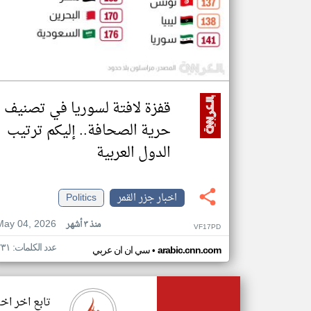
قفزة لافتة لسوريا في تصنيف
حرية الصحافة.. إليكم ترتيب
الدول العربية
اخبار جزر القمر
Politics
May 04, 2026
منذ ٣ أشهر
VF17PD
عدد الكلمات: ٢٣١
•
arabic.cnn.com
سي ان ان عربي
تابع اخر اخب