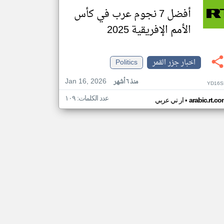
أفضل 7 نجوم عرب في كأس
الأمم الإفريقية 2025
اخبار جزر القمر
Politics
Jan 16, 2026
منذ ٦ أشهر
YD16S
عدد الكلمات: ١٠٩
•
arabic.rt.c
ار تي عربي