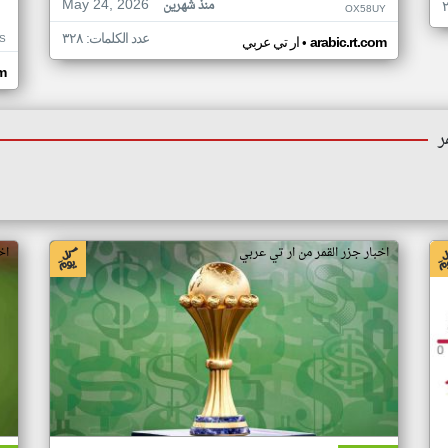
May 24, 2026
منذ شهرين
OX58UY
عدد الكلمات: ٣٢٨
S
•
arabic.rt.com
ار تي عربي
om
ر
اخبار جزر القمر من ار تي عربي
اخ