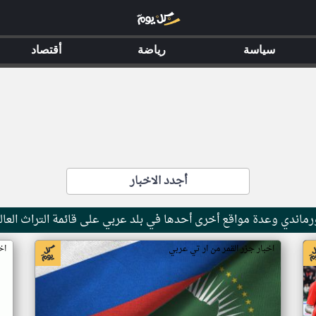
سياسة
رياضة
أقتصاد
أجدد الاخبار
ماندي وعدة مواقع أخرى أحدها في بلد عربي على قائمة التراث العال
اخبار جزر القمر من ار تي عربي
اخ