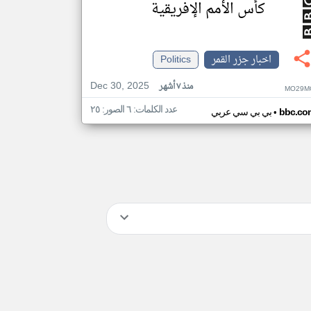
كأس الأمم الإفريقية
اخبار جزر القمر
Politics
Dec 30, 2025
منذ ٧ أشهر
MO29M
عدد الكلمات: ٦ الصور: ٢٥
•
bbc.co
بي بي سي عربي