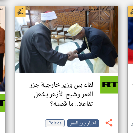
اخبار جزر القمر من ار تي عربي
اخ
لقاء بين وزير خارجية جزر
القمر وشيخ الأزهر يشعل
تفاعلا.. ما قصته؟
اخبار جزر القمر
Politics