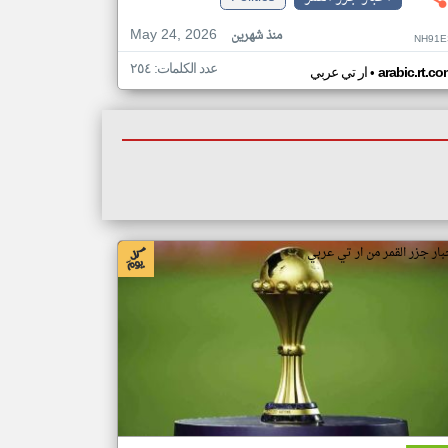
May 24, 2026
منذ شهرين
NH91E
عدد الكلمات: ٢٥٤
•
arabic.rt.c
ار تي عربي
بار جزر القمر من ار تي عربي