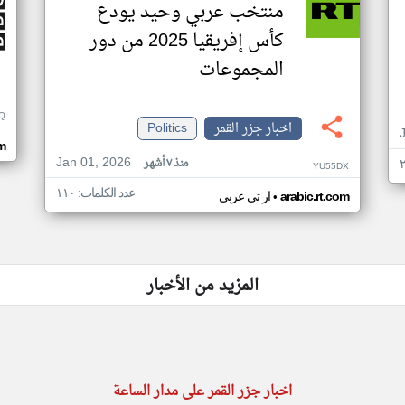
منتخب عربي وحيد يودع
كأس إفريقيا 2025 من دور
المجموعات
Q
اخبار جزر القمر
Politics
m
Jan 01, 2026
منذ ٧ أشهر
YU55DX
عدد الكلمات: ١١٠
•
arabic.rt.com
ار تي عربي
المزيد من الأخبار
اخبار جزر القمر على مدار الساعة