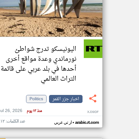
تعبر
المقالات
الموجوده
هنا عن
وجهة
اليونيسكو تدرج شواطئ
نظر
كاتبيها.
نورماندي وعدة مواقع أخرى
أحدها في بلد عربي على قائمة
التراث العالمي
اخبار جزر القمر
Politics
Jul 26, 2026
منذ ١٣ يوم
XJ39DF
عدد الكلمات: ٤١٢
•
arabic.rt.com
ار تي عربي