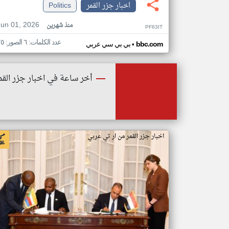
اخبار جزر القمر
Politics
Jun 01, 2026
منذ شهرين
PF63IT
عدد الكلمات: ٦ الصور: ٢٥
•
bbc.com
بي بي سي عربي
أخر ساعة في اخبار جزر القم
اخبار جزر القمر من ار تي عربي