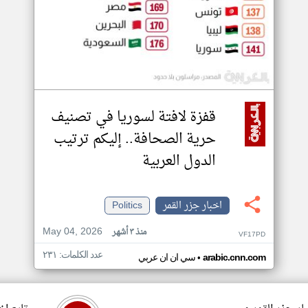
قفزة لافتة لسوريا في تصنيف
حرية الصحافة.. إليكم ترتيب
الدول العربية
اخبار جزر القمر
Politics
May 04, 2026
منذ ٣ أشهر
VF17PD
عدد الكلمات: ٢٣١
•
arabic.cnn.com
سي ان ان عربي