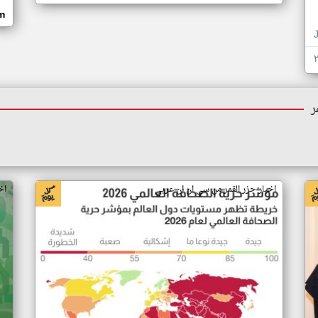
om
ر
اخبار جزر القمر من سي ان ان عربي
اخ