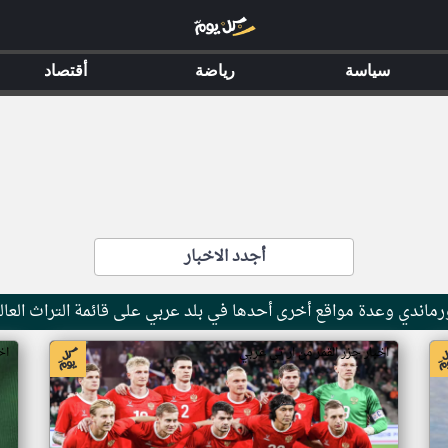
سياسة
رياضة
أقتصاد
أجدد الاخبار
ماندي وعدة مواقع أخرى أحدها في بلد عربي على قائمة التراث العال
اخبار جزر القمر من ار تي عربي
اخ