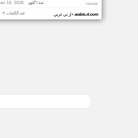
Jan 16, 2026
منذ ٦ أشهر
YD16SE
عدد الكلمات: ١٠٩
•
arabic.rt.com
ار تي عربي