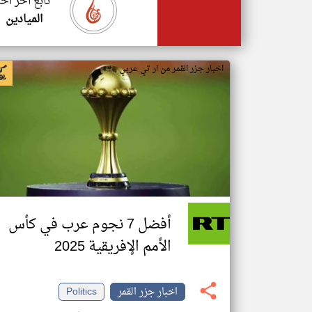
تابع اخر اخب
الميادين
اخبار جزر القمر من ار تي عربي
أفضل 7 نجوم عرب في كأس
الأمم الإفريقية 2025
اخبار جزر القمر
Politics