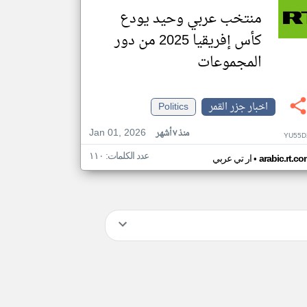
منتخب عربي وحيد يودع
كأس إفريقيا 2025 من دور
المجموعات
اخبار جزر القمر
Politics
Jan 01, 2026
منذ ٧ أشهر
YU55D
عدد الكلمات: ١١٠
•
arabic.rt.c
ار تي عربي