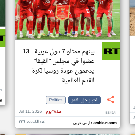
بينهم ممثلو 7 دول عربية.. 13
عضوا في مجلس "الفيفا"
يدعمون عودة روسيا لكرة
القدم العالمية
ZI
اخبار جزر القمر
Politics
om
Jul 11, 2026
منذ ٢٨ يوم
EE45AI
عدد الكلمات: ٢٢٦
•
arabic.rt.com
ار تي عربي