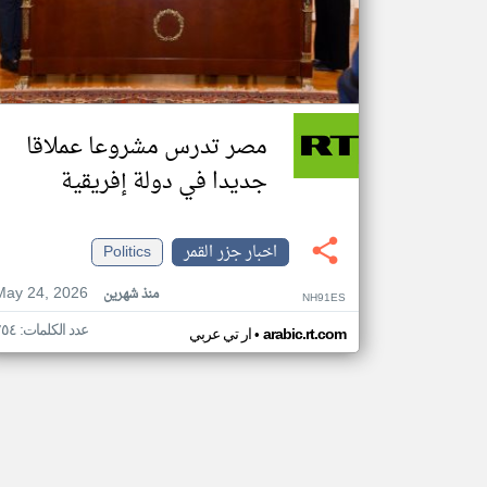
مصر تدرس مشروعا عملاقا
جديدا في دولة إفريقية
اخبار جزر القمر
Politics
May 24, 2026
منذ شهرين
NH91ES
عدد الكلمات: ٢٥٤
•
arabic.rt.com
ار تي عربي