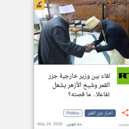
بار جزر القمر من ار تي عربي
لقاء بين وزير خارجية جزر
القمر وشيخ الأزهر يشعل
تفاعلا.. ما قصته؟
اخبار جزر القمر
Politics
May 24, 2026
منذ شهرين
OX58U