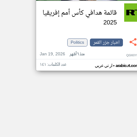
قائمة هدافي كأس أمم إفريقيا
2025
اخبار جزر القمر
Politics
Jan 19, 2026
منذ ٦ أشهر
QG60Y
عدد الكلمات: ١٤١
•
arabic.rt.c
ار تي عربي