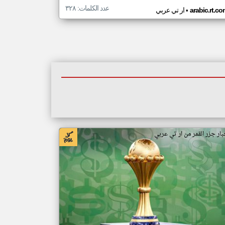
عدد الكلمات: ٣٢٨
•
arabic.rt.c
ار تي عربي
بار جزر القمر من ار تي عربي