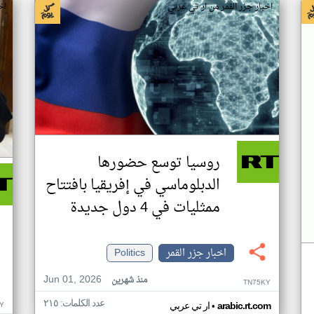
اخبار جزر القمر من ار تي عربي
اخ
روسيا توسع حضورها
الدبلوماسي في إفريقيا بافتتاح
ممثليات في 4 دول جديدة
اخبار جزر القمر
Politics
Jun 01, 2026
منذ شهرين
TN75KY
عدد الكلمات: ٢١٥
•
Y
arabic.rt.com
ار تي عربي