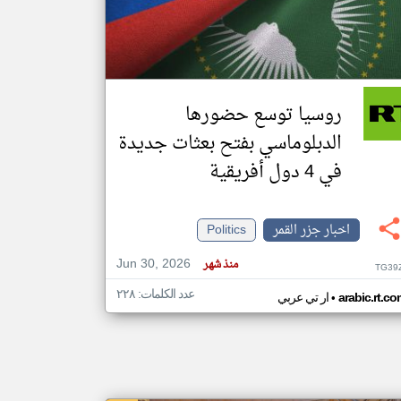
klyoum.com
تغيير الدولة
مصادر الأخبار من جزر القمر
روسيا توسع حضورها
اخبار جزر القمر على مدار الساعة
الدبلوماسي بفتح بعثات جديدة
أهم اخبار جزر القمر العاجلة والمباشرة
في 4 دول أفريقية
اخبار جزر القمر
Politics
Jun 30, 2026
منذ شهر
TG39
عدد الكلمات: ٢٢٨
•
arabic.rt.c
ار تي عربي