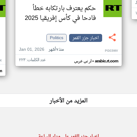
حكم يعترف بارتكابه خطأ
فادحا في كأس إفريقيا 2025
اخبار جزر القمر
Politics
Jan 01, 2026
منذ ٧ أشهر
PG03WV
عدد الكلمات: ٢٢٣
•
X
arabic.rt.com
ار تي عربي
om
المزيد من الأخبار
اخبار جزر القمر على مدار الساعة