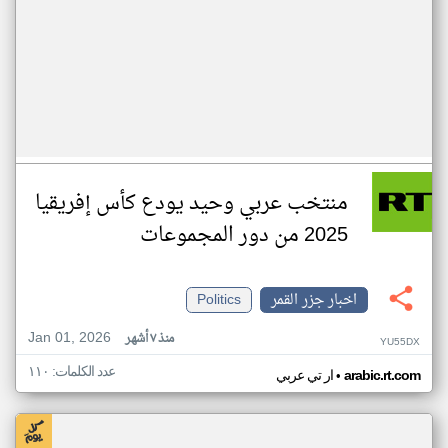
منتخب عربي وحيد يودع كأس إفريقيا
2025 من دور المجموعات
اخبار جزر القمر
Politics
Jan 01, 2026
منذ ٧ أشهر
YU55DX
عدد الكلمات: ١١٠
•
arabic.rt.com
ار تي عربي