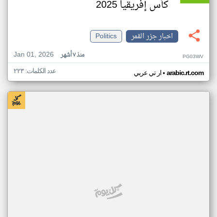
كأس إفريقيا 2025
اخبار جزر القمر
Politics
Jan 01, 2026
منذ ٧ أشهر
PG03WV
عدد الكلمات: ٢٢٣
•
arabic.rt.com
ار تي عربي