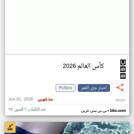
كأس العالم 2026
اخبار جزر القمر
Politics
Jun 01, 2026
منذ شهرين
PF63IT
عدد الكلمات: ٦ الصور: ٢٥
•
bbc.com
بي بي سي عربي