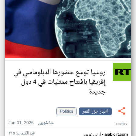
روسيا توسع حضورها الدبلوماسي في
إفريقيا بافتتاح ممثليات في 4 دول
جديدة
اخبار جزر القمر
Politics
Jun 01, 2026
منذ شهرين
TN75KY
عدد الكلمات: ٢١٥
•
arabic.rt.com
ار تي عربي