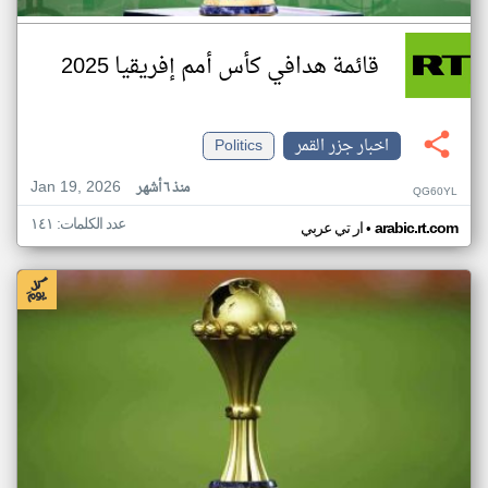
قائمة هدافي كأس أمم إفريقيا 2025
اخبار جزر القمر
Politics
Jan 19, 2026
منذ ٦ أشهر
QG60YL
عدد الكلمات: ١٤١
•
arabic.rt.com
ار تي عربي