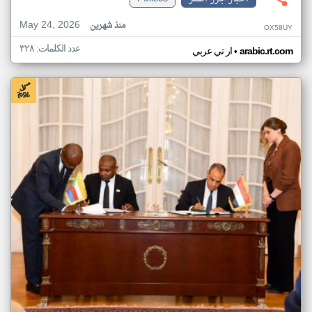
May 24, 2026
منذ شهرين
OX58UY
عدد الكلمات: ٣٢٨
•
arabic.rt.com
ار تي عربي