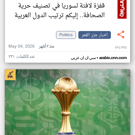
قفزة لافتة لسوريا في تصنيف حرية
الصحافة.. إليكم ترتيب الدول العربية
اخبار جزر القمر
Politics
May 04, 2026
منذ ٣ أشهر
VF17PD
عدد الكلمات: ٢٣١
•
arabic.cnn.com
سي ان ان عربي