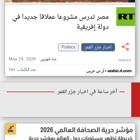
مصر تدرس مشروعا عملاقا جديدا في
دولة إفريقية
اخبار جزر القمر
Politics
May 24, 2026
منذ شهرين
NH91ES
عدد الكلمات: ٢٥٤
•
arabic.rt.com
ار تي عربي
أخر ساعة في اخبار جزر القمر