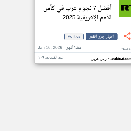
أفضل 7 نجوم عرب في كأس
الأمم الإفريقية 2025
اخبار جزر القمر
Politics
Jan 16, 2026
منذ ٦ أشهر
YD16S
عدد الكلمات: ١٠٩
•
arabic.rt.c
ار تي عربي