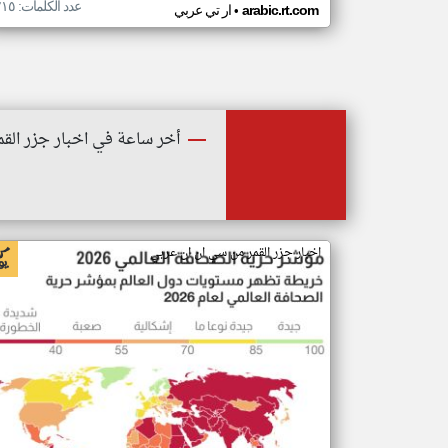
عدد الكلمات: ٢١٥
•
arabic.rt.com
ار تي عربي
أخر ساعة في اخبار جزر القم
اخبار جزر القمر من سي ان ان عربي