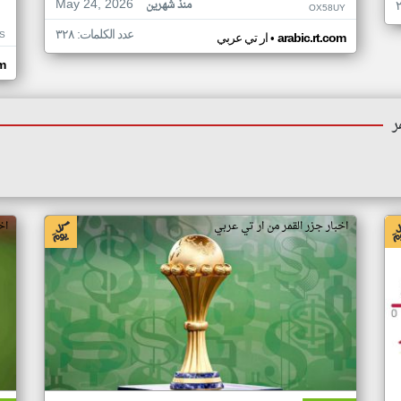
May 24, 2026
منذ شهرين
OX58UY
عدد الكلمات: ٣٢٨
S
•
arabic.rt.com
ار تي عربي
om
ر
اخبار جزر القمر من ار تي عربي
اخ