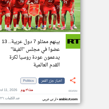
تعبر
المقالات
الموجوده
هنا عن
وجهة
نظر
بينهم ممثلو 7 دول عربية.. 13
كاتبيها.
عضوا في مجلس "الفيفا"
يدعمون عودة روسيا لكرة
القدم العالمية
اخبار جزر القمر
Politics
Jul 11, 2026
منذ ٢٦ يوم
EE45AI
عدد الكلمات: ٢٢٦
•
arabic.rt.com
ار تي عربي