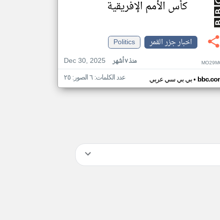
كأس الأمم الإفريقية
اخبار جزر القمر
Politics
Dec 30, 2025
منذ ٧ أشهر
MO29M
عدد الكلمات: ٦ الصور: ٢٥
•
bbc.co
بي بي سي عربي