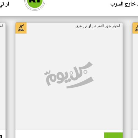
 خارج السرب
ار ت
اخبار جزر القمر من ار تي عربي
اخ