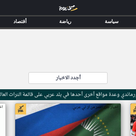
سياسة
رياضة
أقتصاد
أجدد الاخبار
ماندي وعدة مواقع أخرى أحدها في بلد عربي على قائمة التراث العال
اخبار جزر القمر من ار تي عربي
اخ