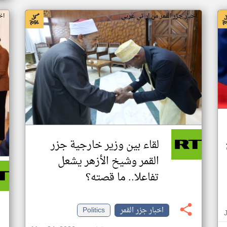
اخبار جزر القمر من ار تي عربي
اخ
لقاء بين وزير خارجية جزر
القمر وشيخ الأزهر يشعل
تفاعلا.. ما قصته؟
اخبار جزر القمر
Politics