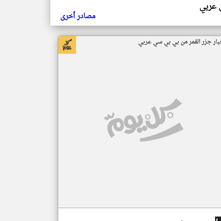
ي عربي
مصادر أخرى
بار جزر القمر من بي بي سي عربي