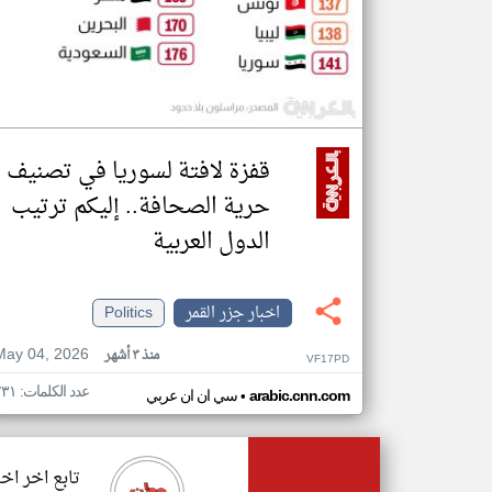
قفزة لافتة لسوريا في تصنيف
حرية الصحافة.. إليكم ترتيب
الدول العربية
اخبار جزر القمر
Politics
May 04, 2026
منذ ٣ أشهر
VF17PD
عدد الكلمات: ٢٣١
•
arabic.cnn.com
سي ان ان عربي
تابع اخر اخب