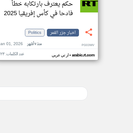
حكم يعترف بارتكابه خطأ
فادحا في كأس إفريقيا 2025
اخبار جزر القمر
Politics
Jan 01, 2026
منذ ٧ أشهر
PG03WV
عدد الكلمات: ٢٢٣
•
arabic.rt.com
ار تي عربي