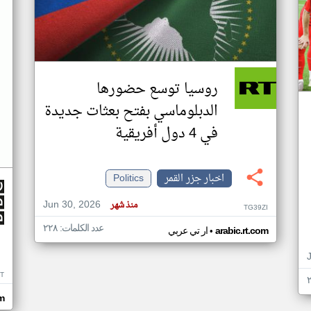
روسيا توسع حضورها
الدبلوماسي بفتح بعثات جديدة
في 4 دول أفريقية
اخبار جزر القمر
Politics
Jun 30, 2026
منذ شهر
TG39ZI
عدد الكلمات: ٢٢٨
•
arabic.rt.com
ار تي عربي
IT
m