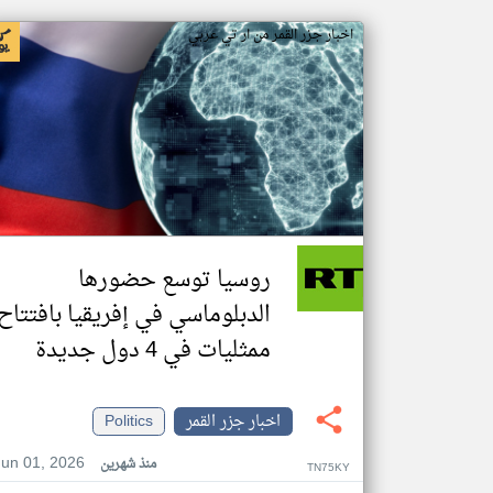
اخبار جزر القمر من ار تي عربي
روسيا توسع حضورها
الدبلوماسي في إفريقيا بافتتاح
ممثليات في 4 دول جديدة
اخبار جزر القمر
Politics
Jun 01, 2026
منذ شهرين
TN75KY