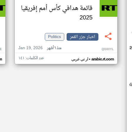
قائمة هدافي كأس أمم إفريقيا
2025
اخبار جزر القمر
Politics
Jan 19, 2026
منذ ٦ أشهر
E
QG60YL
عدد الكلمات: ١٤١
•
arabic.rt.com
ار تي عربي
om