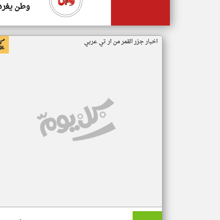
وطن يغرد
اخبار جزر القمر من ار تي عربي