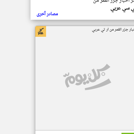
ر اخبار جزر القمر من
ي سي عربي
مصادر أخرى
بار جزر القمر من ار تي عربي