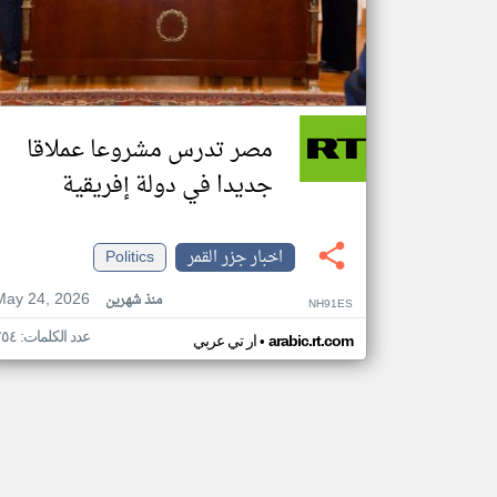
مصر تدرس مشروعا عملاقا
جديدا في دولة إفريقية
اخبار جزر القمر
Politics
May 24, 2026
منذ شهرين
NH91ES
عدد الكلمات: ٢٥٤
•
arabic.rt.com
ار تي عربي