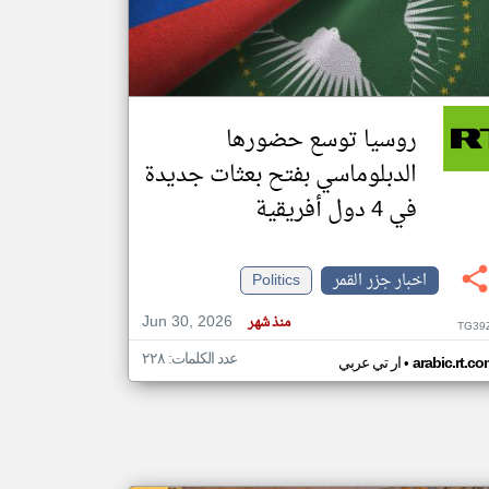
klyoum.com
تغيير الدولة
مصادر الأخبار من جزر القمر
روسيا توسع حضورها
اخبار جزر القمر على مدار الساعة
الدبلوماسي بفتح بعثات جديدة
أهم اخبار جزر القمر العاجلة والمباشرة
في 4 دول أفريقية
اخبار جزر القمر
Politics
Jun 30, 2026
منذ شهر
TG39
عدد الكلمات: ٢٢٨
•
arabic.rt.c
ار تي عربي