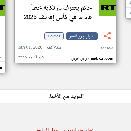
حكم يعترف بارتكابه خطأ
فادحا في كأس إفريقيا 2025
اخبار جزر القمر
Politics
Jan 01, 2026
منذ ٧ أشهر
PG03WV
عدد الكلمات: ٢٢٣
•
X
arabic.rt.com
ار تي عربي
om
المزيد من الأخبار
اخبار جزر القمر على مدار الساعة