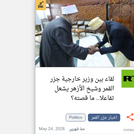
بار جزر القمر من ار تي عربي
لقاء بين وزير خارجية جزر
القمر وشيخ الأزهر يشعل
تفاعلا.. ما قصته؟
اخبار جزر القمر
Politics
May 24, 2026
منذ شهرين
OX58U