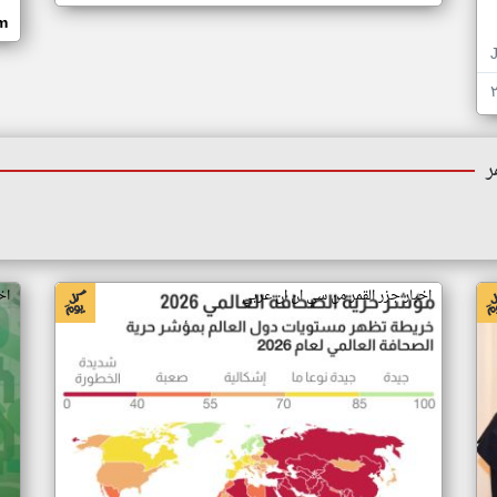
om
ر
اخبار جزر القمر من سي ان ان عربي
اخ