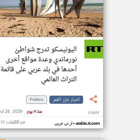
تعبر
المقالات
الموجوده
هنا عن
وجهة
اليونيسكو تدرج شواطئ
نظر
كاتبيها.
نورماندي وعدة مواقع أخرى
أحدها في بلد عربي على قائمة
التراث العالمي
اخبار جزر القمر
Politics
Jul 26, 2026
منذ ١٢ يوم
XJ39DF
عدد الكلمات: ٤١٢
•
arabic.rt.com
ار تي عربي