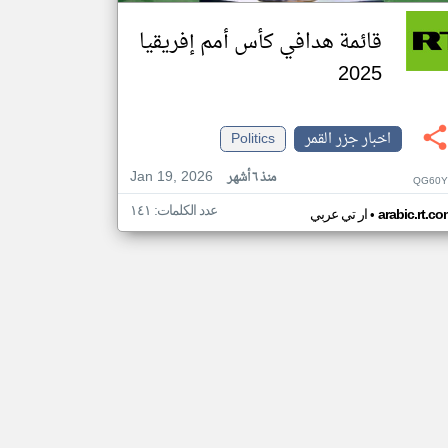
قائمة هدافي كأس أمم إفريقيا
2025
اخبار جزر القمر
Politics
Jan 19, 2026
منذ ٦ أشهر
QG60Y
عدد الكلمات: ١٤١
•
arabic.rt.c
ار تي عربي