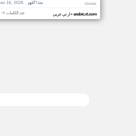
Jan 16, 2026
منذ ٦ أشهر
YD16SE
عدد الكلمات: ١٠٩
•
arabic.rt.com
ار تي عربي