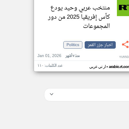
منتخب عربي وحيد يودع
كأس إفريقيا 2025 من دور
المجموعات
اخبار جزر القمر
Politics
Jan 01, 2026
منذ ٧ أشهر
YU55D
عدد الكلمات: ١١٠
•
arabic.rt.c
ار تي عربي