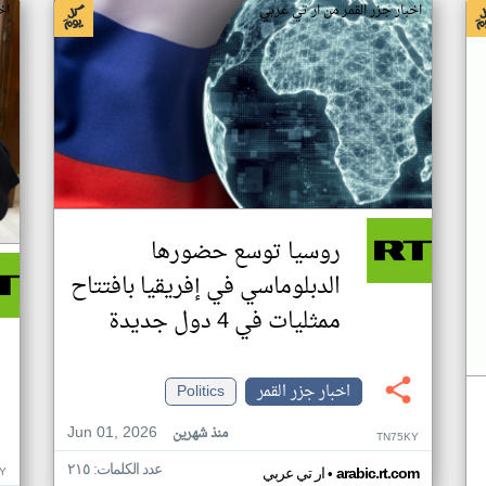
اخبار جزر القمر من ار تي عربي
اخ
روسيا توسع حضورها
الدبلوماسي في إفريقيا بافتتاح
ممثليات في 4 دول جديدة
اخبار جزر القمر
Politics
Jun 01, 2026
منذ شهرين
TN75KY
عدد الكلمات: ٢١٥
•
Y
arabic.rt.com
ار تي عربي