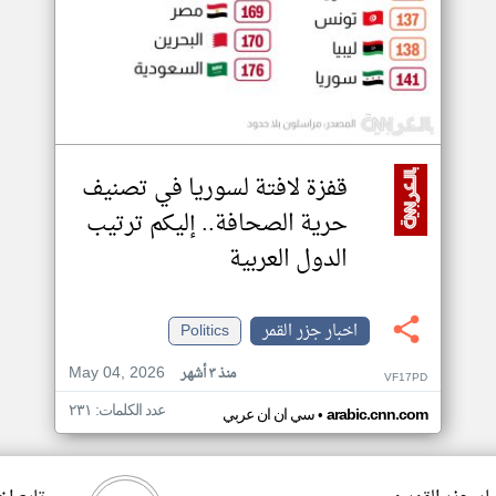
قفزة لافتة لسوريا في تصنيف
حرية الصحافة.. إليكم ترتيب
الدول العربية
اخبار جزر القمر
Politics
May 04, 2026
منذ ٣ أشهر
VF17PD
عدد الكلمات: ٢٣١
•
arabic.cnn.com
سي ان ان عربي