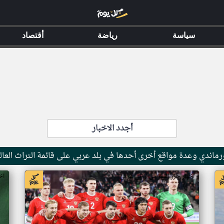
سياسة
رياضة
أقتصاد
أجدد الاخبار
ماندي وعدة مواقع أخرى أحدها في بلد عربي على قائمة التراث العال
اخبار جزر القمر من ار تي عربي
اخ