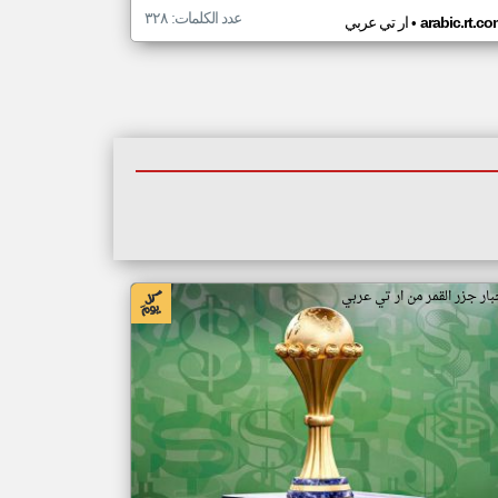
عدد الكلمات: ٣٢٨
•
arabic.rt.c
ار تي عربي
بار جزر القمر من ار تي عربي