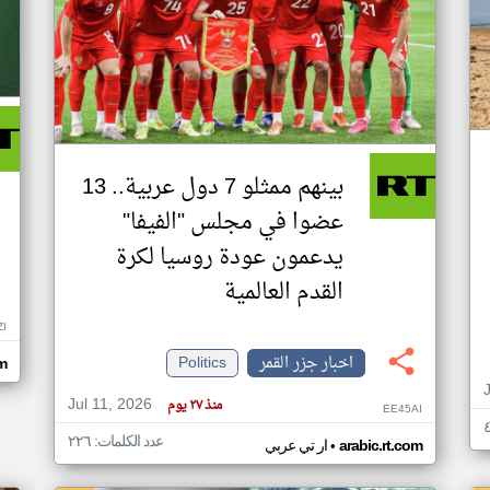
بينهم ممثلو 7 دول عربية.. 13
عضوا في مجلس "الفيفا"
يدعمون عودة روسيا لكرة
القدم العالمية
ZI
اخبار جزر القمر
Politics
om
Jul 11, 2026
منذ ٢٧ يوم
EE45AI
عدد الكلمات: ٢٢٦
•
arabic.rt.com
ار تي عربي