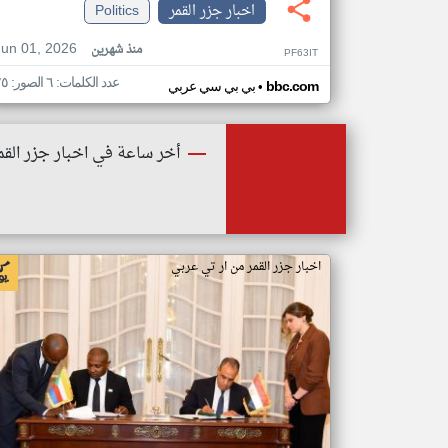
اخبار جزر القمر
Politics
Jun 01, 2026
منذ شهرين
PF63IT
عدد الكلمات: ٦ الصور: ٢٥
•
bbc.com
بي بي سي عربي
أخر ساعة في اخبار جزر القم
اخبار جزر القمر من ار تي عربي