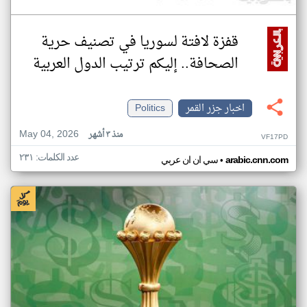
قفزة لافتة لسوريا في تصنيف حرية
الصحافة.. إليكم ترتيب الدول العربية
اخبار جزر القمر
Politics
May 04, 2026
منذ ٣ أشهر
VF17PD
عدد الكلمات: ٢٣١
•
arabic.cnn.com
سي ان ان عربي