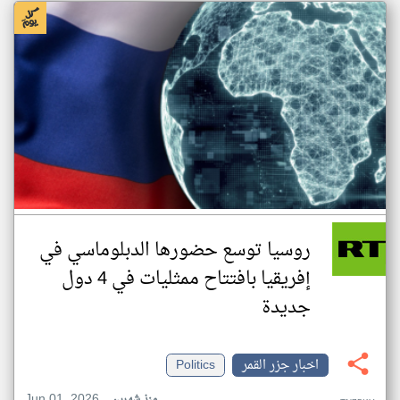
روسيا توسع حضورها الدبلوماسي في
إفريقيا بافتتاح ممثليات في 4 دول
جديدة
اخبار جزر القمر
Politics
Jun 01, 2026