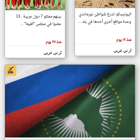
اليونيسكو تدرج شواطئ نورماندي
بينهم ممثلو 7 دول عربية.. 13
klyoum.com
وعدة مواقع أخرى أحدها في بلد ...
تغيير الدولة
عضوا في مجلس "الفيفا" ...
تعبر
مصادر الأخبار من جزر القمر
المقالات
الموجوده
اخبار جزر القمر على مدار الساعة
منذ ١٢ يوم
هنا عن
منذ ٢٧ يوم
وجهة
نظر
أهم اخبار جزر القمر العاجلة والمباشرة
ار تي عربي
كاتبيها.
ار تي عربي