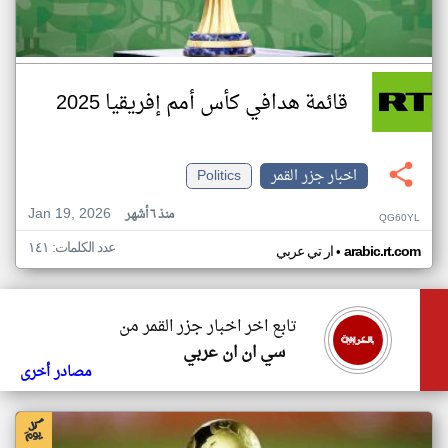
قائمة هدافي كأس أمم إفريقيا 2025
اخبار جزر القمر
Politics
Jan 19, 2026
منذ ٦ أشهر
QG60YL
عدد الكلمات: ١٤١
•
arabic.rt.com
ار تي عربي
تابع اخر اخبار جزر القمر من
سي ان ان عربي
مصادر أخرى