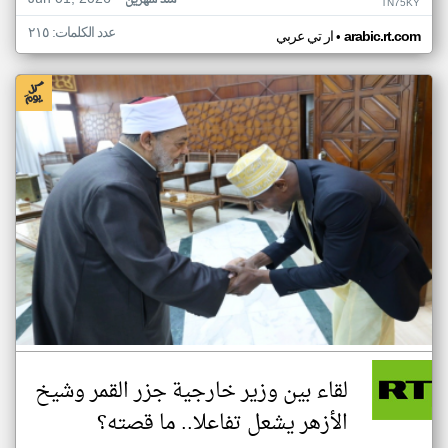
منذ شهرين
TN75KY
عدد الكلمات: ٢١٥
•
arabic.rt.com
ار تي عربي
لقاء بين وزير خارجية جزر القمر وشيخ
الأزهر يشعل تفاعلا.. ما قصته؟