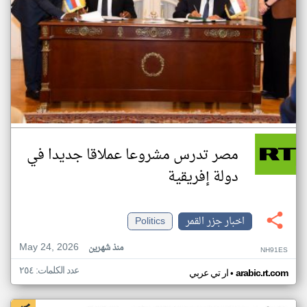
مصر تدرس مشروعا عملاقا جديدا في
دولة إفريقية
اخبار جزر القمر
Politics
May 24, 2026
منذ شهرين
NH91ES
عدد الكلمات: ٢٥٤
•
arabic.rt.com
ار تي عربي