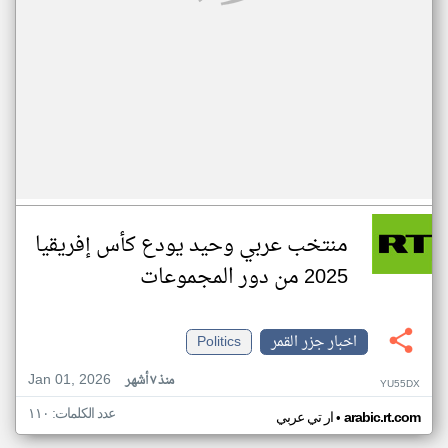
منتخب عربي وحيد يودع كأس إفريقيا
2025 من دور المجموعات
اخبار جزر القمر
Politics
Jan 01, 2026
منذ ٧ أشهر
YU55DX
عدد الكلمات: ١١٠
•
arabic.rt.com
ار تي عربي