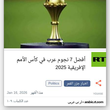
أفضل 7 نجوم عرب في كأس الأمم
الإفريقية 2025
اخبار جزر القمر
Politics
Jan 16, 2026
منذ ٦ أشهر
YD16SE
عدد الكلمات: ١٠٩
•
arabic.rt.com
ار تي عربي