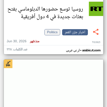
روسيا توسع حضورها الدبلوماسي بفتح
بعثات جديدة في 4 دول أفريقية
اخبار جزر القمر
Politics
Jun 30, 2026
منذ شهر
TG39ZI
عدد الكلمات: ٢٢٨
•
arabic.rt.com
ار تي عربي