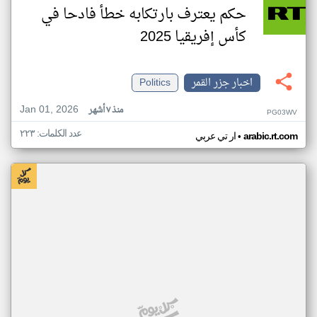
حكم يعترف بارتكابه خطأ فادحا في
كأس إفريقيا 2025
اخبار جزر القمر
Politics
Jan 01, 2026
منذ ٧ أشهر
PG03WV
عدد الكلمات: ٢٢٣
•
arabic.rt.com
ار تي عربي