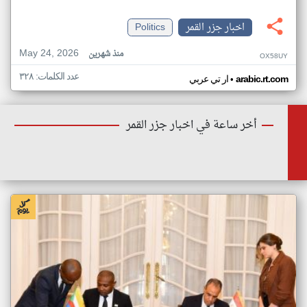
اخبار جزر القمر
Politics
May 24, 2026
منذ شهرين
OX58UY
عدد الكلمات: ٣٢٨
•
arabic.rt.com
ار تي عربي
أخر ساعة في اخبار جزر القمر