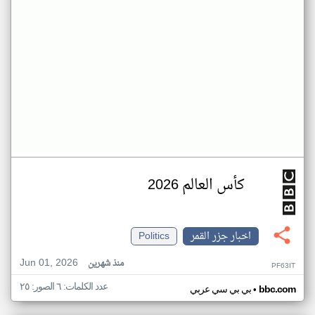
كأس العالم 2026
اخبار جزر القمر
Politics
Jun 01, 2026
منذ شهرين
PF63IT
عدد الكلمات: ٦ الصور: ٢٥
•
bbc.com
بي بي سي عربي