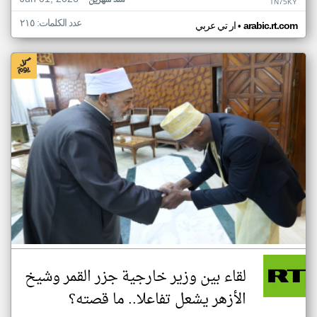
منذ شهرين
TN75KY
عدد الكلمات: ٢١٥
•
arabic.rt.com
ار تي عربي
لقاء بين وزير خارجية جزر القمر وشيخ
الأزهر يشعل تفاعلا.. ما قصته؟