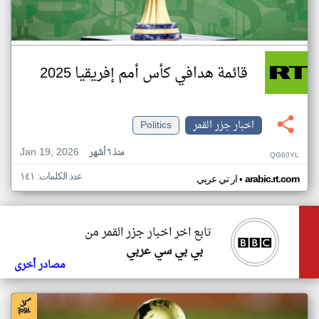
قائمة هدافي كأس أمم إفريقيا 2025
اخبار جزر القمر
Politics
Jan 19, 2026
منذ ٦ أشهر
QG60YL
عدد الكلمات: ١٤١
•
arabic.rt.com
ار تي عربي
تابع اخر اخبار جزر القمر من
بي بي سي عربي
مصادر أخرى