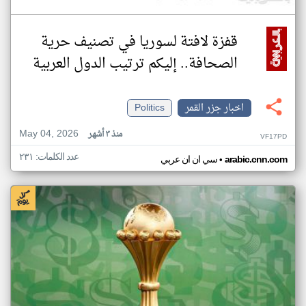
قفزة لافتة لسوريا في تصنيف حرية
الصحافة.. إليكم ترتيب الدول العربية
اخبار جزر القمر
Politics
May 04, 2026
منذ ٣ أشهر
VF17PD
عدد الكلمات: ٢٣١
•
arabic.cnn.com
سي ان ان عربي