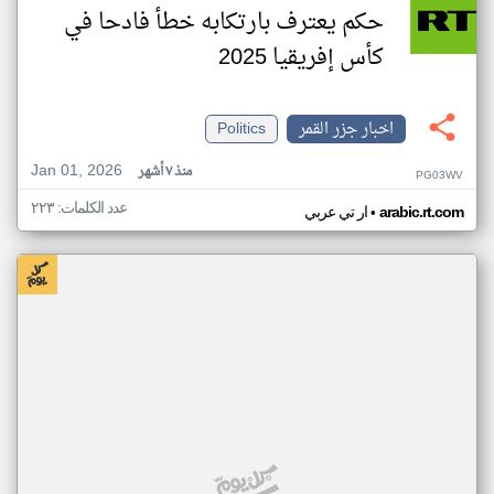
حكم يعترف بارتكابه خطأ فادحا في
كأس إفريقيا 2025
اخبار جزر القمر
Politics
Jan 01, 2026
منذ ٧ أشهر
PG03WV
عدد الكلمات: ٢٢٣
•
arabic.rt.com
ار تي عربي