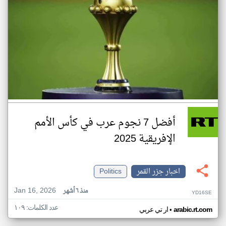
أفضل 7 نجوم عرب في كأس الأمم
الإفريقية 2025
اخبار جزر القمر
Politics
Jan 16, 2026
منذ ٦ أشهر
YD16SE
عدد الكلمات: ١٠٩
•
arabic.rt.com
ار تي عربي