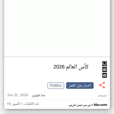
كأس العالم 2026
اخبار جزر القمر
Politics
Jun 01, 2026
منذ شهرين
PF63IT
عدد الكلمات: ٦ الصور: ٢٥
•
bbc.com
بي بي سي عربي