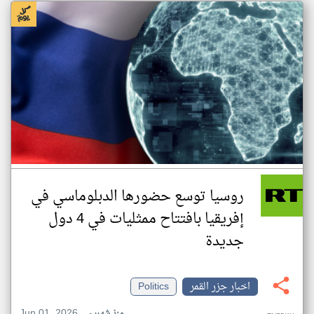
روسيا توسع حضورها الدبلوماسي في
إفريقيا بافتتاح ممثليات في 4 دول
جديدة
اخبار جزر القمر
Politics
Jun 01, 2026