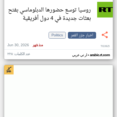
روسيا توسع حضورها الدبلوماسي بفتح
بعثات جديدة في 4 دول أفريقية
اخبار جزر القمر
Politics
Jun 30, 2026
منذ شهر
TG39ZI
عدد الكلمات: ٢٢٨
•
arabic.rt.com
ار تي عربي