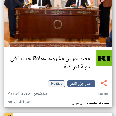
مصر تدرس مشروعا عملاقا جديدا في
دولة إفريقية
اخبار جزر القمر
Politics
May 24, 2026
منذ شهرين
NH91ES
عدد الكلمات: ٢٥٤
•
arabic.rt.com
ار تي عربي