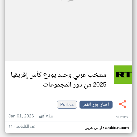
منتخب عربي وحيد يودع كأس إفريقيا
2025 من دور المجموعات
اخبار جزر القمر
Politics
Jan 01, 2026
منذ ٧ أشهر
YU55DX
عدد الكلمات: ١١٠
•
arabic.rt.com
ار تي عربي