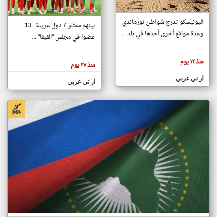
اليونيسكو تدرج شواطئ نورماندي
بينهم ممثلو 7 دول عربية.. 13
klyoum.com
وعدة مواقع أخرى أحدها في بلد ...
تغيير الدولة
عضوا في مجلس "الفيفا" ...
تعبر
مصادر الأخبار من جزر القمر
المقالات
الموجوده
اخبار جزر القمر على مدار الساعة
منذ ١٢ يوم
هنا عن
منذ ٢٧ يوم
وجهة
نظر
أهم اخبار جزر القمر العاجلة والمباشرة
ار تي عربي
كاتبيها.
ار تي عربي