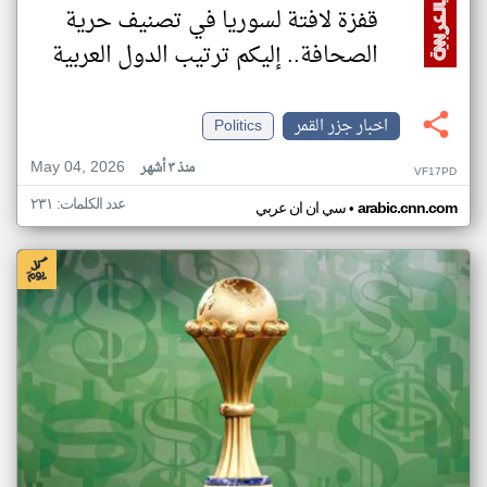
قفزة لافتة لسوريا في تصنيف حرية
الصحافة.. إليكم ترتيب الدول العربية
اخبار جزر القمر
Politics
May 04, 2026
منذ ٣ أشهر
VF17PD
عدد الكلمات: ٢٣١
•
arabic.cnn.com
سي ان ان عربي