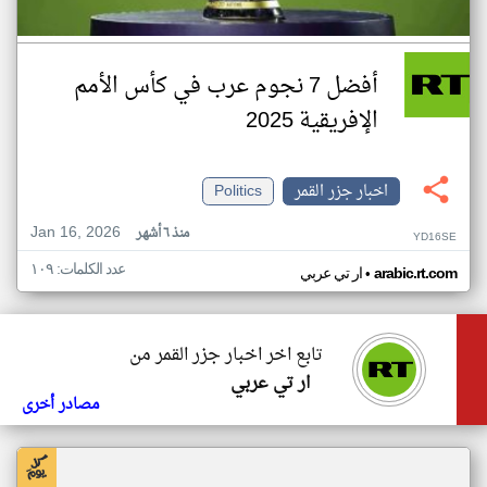
أفضل 7 نجوم عرب في كأس الأمم
الإفريقية 2025
اخبار جزر القمر
Politics
Jan 16, 2026
منذ ٦ أشهر
YD16SE
عدد الكلمات: ١٠٩
•
arabic.rt.com
ار تي عربي
تابع اخر اخبار جزر القمر من
ار تي عربي
مصادر أخرى