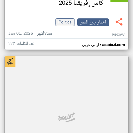
كأس إفريقيا 2025
اخبار جزر القمر
Politics
Jan 01, 2026
منذ ٧ أشهر
PG03WV
عدد الكلمات: ٢٢٣
•
arabic.rt.com
ار تي عربي