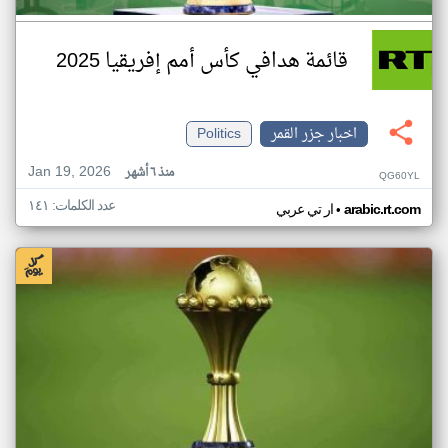
قائمة هدافي كأس أمم إفريقيا 2025
اخبار جزر القمر
Politics
Jan 19, 2026
منذ ٦ أشهر
QG60YL
عدد الكلمات: ١٤١
•
arabic.rt.com
ار تي عربي