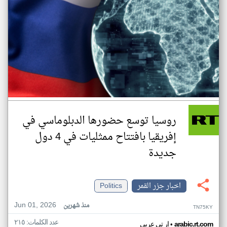
روسيا توسع حضورها الدبلوماسي في
إفريقيا بافتتاح ممثليات في 4 دول
جديدة
اخبار جزر القمر
Politics
Jun 01, 2026
منذ شهرين
TN75KY
عدد الكلمات: ٢١٥
•
arabic.rt.com
ار تي عربي