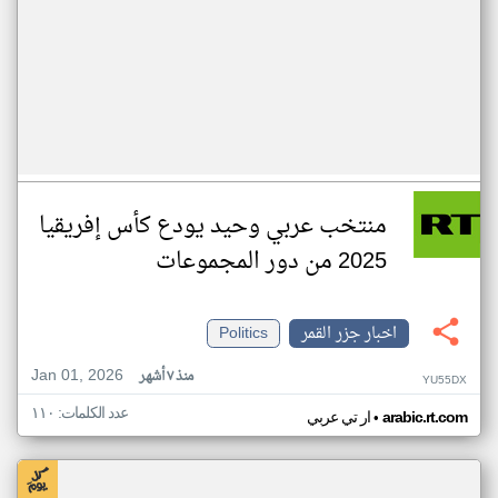
منتخب عربي وحيد يودع كأس إفريقيا
2025 من دور المجموعات
اخبار جزر القمر
Politics
Jan 01, 2026
منذ ٧ أشهر
YU55DX
عدد الكلمات: ١١٠
•
arabic.rt.com
ار تي عربي