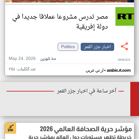
مصر تدرس مشروعا عملاقا جديدا في
دولة إفريقية
اخبار جزر القمر
Politics
May 24, 2026
منذ شهرين
NH91ES
عدد الكلمات: ٢٥٤
•
arabic.rt.com
ار تي عربي
أخر ساعة في اخبار جزر القمر