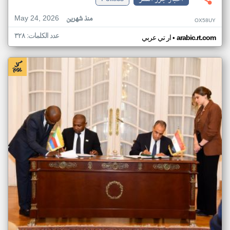
May 24, 2026
منذ شهرين
OX58UY
عدد الكلمات: ٣٢٨
•
arabic.rt.com
ار تي عربي