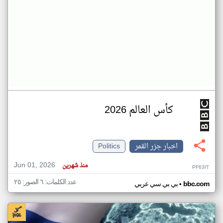
كأس العالم 2026
اخبار جزر القمر
Politics
Jun 01, 2026
منذ شهرين
PF63IT
عدد الكلمات: ٦ الصور: ٢٥
•
bbc.com
بي بي سي عربي