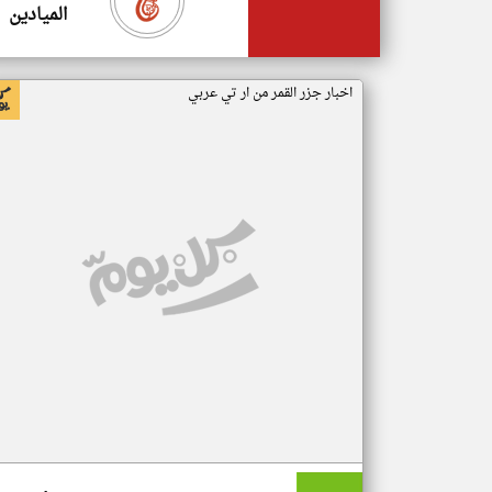
الميادين
اخبار جزر القمر من ار تي عربي