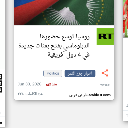
روسيا توسع حضورها
الدبلوماسي بفتح بعثات جديدة
في 4 دول أفريقية
اخبار جزر القمر
Politics
Jun 30, 2026
منذ شهر
TG39ZI
عدد الكلمات: ٢٢٨
•
arabic.rt.com
ار تي عربي
IT
m