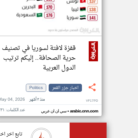
قفزة لافتة لسوريا في تصنيف
حرية الصحافة.. إليكم ترتيب
الدول العربية
اخبار جزر القمر
Politics
May 04, 2026
منذ ٣ أشهر
VF17PD
عدد الكلمات: ٢٣١
•
arabic.cnn.com
سي ان ان عربي
تابع اخر اخب