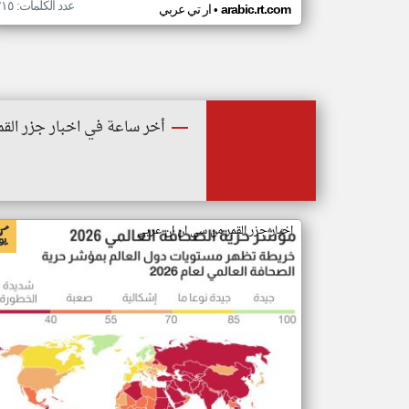
عدد الكلمات: ٢١٥
•
arabic.rt.com
ار تي عربي
أخر ساعة في اخبار جزر القم
اخبار جزر القمر من سي ان ان عربي