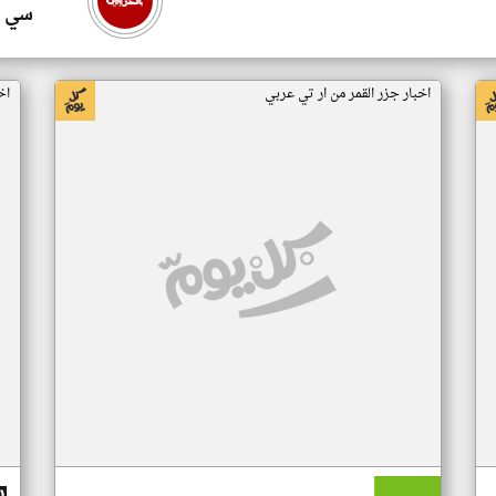
سي ا
اخبار جزر القمر من ار تي عربي
اخ