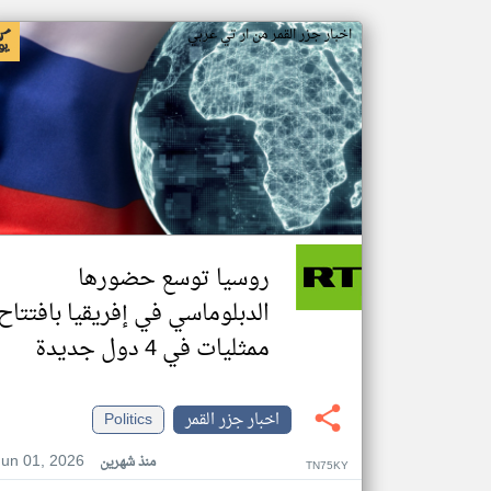
اخبار جزر القمر من ار تي عربي
روسيا توسع حضورها
الدبلوماسي في إفريقيا بافتتاح
ممثليات في 4 دول جديدة
اخبار جزر القمر
Politics
Jun 01, 2026
منذ شهرين
TN75KY