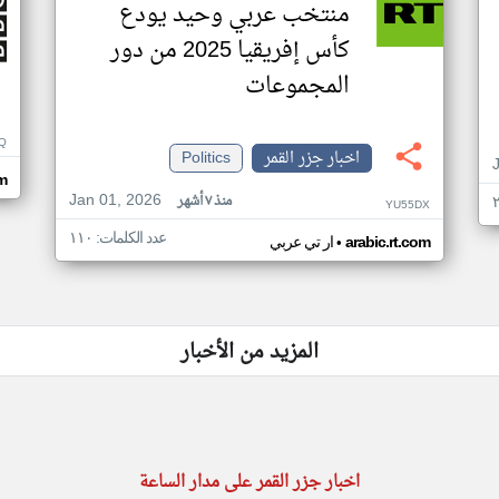
منتخب عربي وحيد يودع
كأس إفريقيا 2025 من دور
المجموعات
Q
اخبار جزر القمر
Politics
m
Jan 01, 2026
منذ ٧ أشهر
YU55DX
عدد الكلمات: ١١٠
•
arabic.rt.com
ار تي عربي
المزيد من الأخبار
اخبار جزر القمر على مدار الساعة