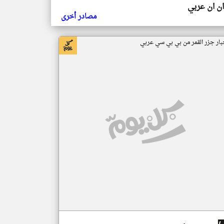
ن ان عربي
مصادر أخرى
بار جزر القمر من بي بي سي عربي