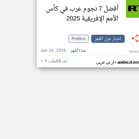
أفضل 7 نجوم عرب في كأس
الأمم الإفريقية 2025
اخبار جزر القمر
Politics
Jan 16, 2026
منذ ٦ أشهر
YD16S
عدد الكلمات: ١٠٩
•
arabic.rt.c
ار تي عربي