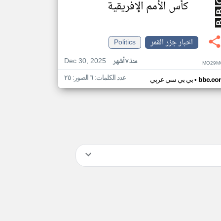
كأس الأمم الإفريقية
اخبار جزر القمر
Politics
Dec 30, 2025
منذ ٧ أشهر
MO29M
عدد الكلمات: ٦ الصور: ٢٥
•
bbc.co
بي بي سي عربي