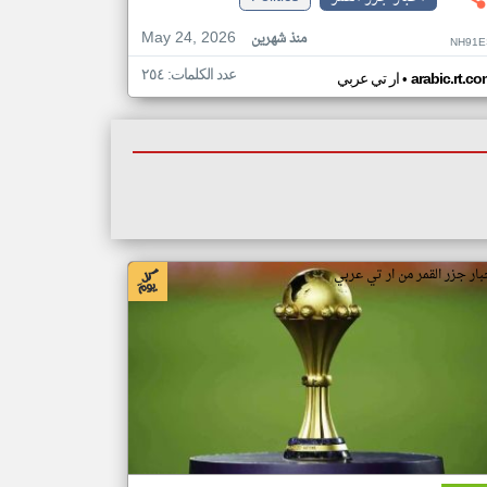
May 24, 2026
منذ شهرين
NH91E
عدد الكلمات: ٢٥٤
•
arabic.rt.c
ار تي عربي
بار جزر القمر من ار تي عربي