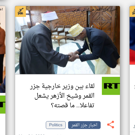
اخبار جزر القمر من ار تي عربي
اخ
لقاء بين وزير خارجية جزر
القمر وشيخ الأزهر يشعل
تفاعلا.. ما قصته؟
اخبار جزر القمر
Politics