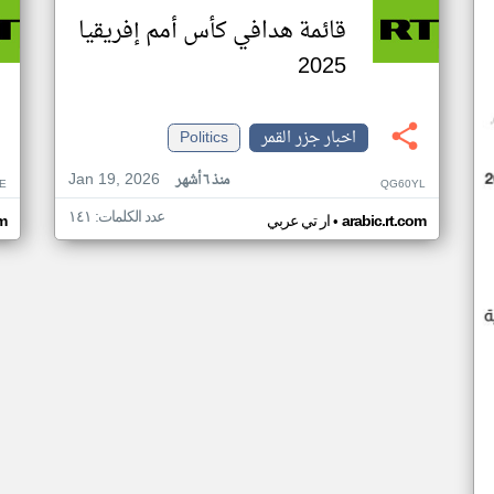
قائمة هدافي كأس أمم إفريقيا
2025
اخبار جزر القمر
Politics
Jan 19, 2026
منذ ٦ أشهر
E
QG60YL
عدد الكلمات: ١٤١
•
arabic.rt.com
ار تي عربي
om