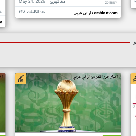
May 24, 2026
منذ شهرين
OX58UY
عدد الكلمات: ٣٢٨
S
•
arabic.rt.com
ار تي عربي
om
ر
اخبار جزر القمر من ار تي عربي
اخ