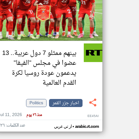
تعبر
المقالات
الموجوده
هنا عن
وجهة
نظر
بينهم ممثلو 7 دول عربية.. 13
كاتبيها.
عضوا في مجلس "الفيفا"
يدعمون عودة روسيا لكرة
القدم العالمية
اخبار جزر القمر
Politics
Jul 11, 2026
منذ ٢٦ يوم
EE45AI
عدد الكلمات: ٢٢٦
•
arabic.rt.com
ار تي عربي