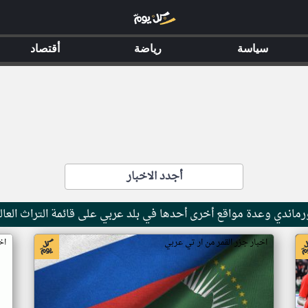
سياسة
رياضة
أقتصاد
أجدد الاخبار
ماندي وعدة مواقع أخرى أحدها في بلد عربي على قائمة التراث العال
اخبار جزر القمر من ار تي عربي
اخ