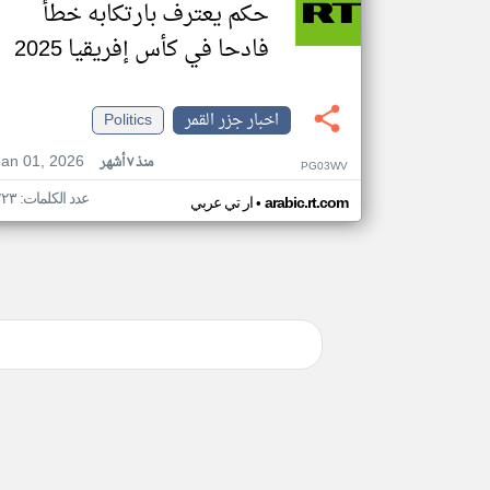
حكم يعترف بارتكابه خطأ
فادحا في كأس إفريقيا 2025
اخبار جزر القمر
Politics
Jan 01, 2026
منذ ٧ أشهر
PG03WV
عدد الكلمات: ٢٢٣
•
arabic.rt.com
ار تي عربي