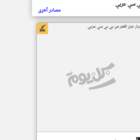
ي سي عربي
مصادر أخرى
بار جزر القمر من بي بي سي عربي