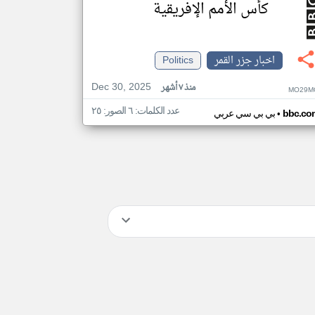
كأس الأمم الإفريقية
اخبار جزر القمر
Politics
Dec 30, 2025
منذ ٧ أشهر
MO29M
عدد الكلمات: ٦ الصور: ٢٥
•
bbc.co
بي بي سي عربي