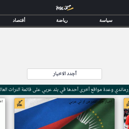
سياسة
رياضة
أقتصاد
أجدد الاخبار
ماندي وعدة مواقع أخرى أحدها في بلد عربي على قائمة التراث العال
اخبار جزر القمر من ار تي عربي
اخ