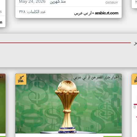
May 24, 2026
منذ شهرين
OX58UY
عدد الكلمات: ٣٢٨
S
•
arabic.rt.com
ار تي عربي
om
ر
اخبار جزر القمر من ار تي عربي
اخ