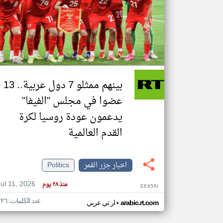
تعبر
المقالات
الموجوده
هنا عن
وجهة
نظر
بينهم ممثلو 7 دول عربية.. 13
كاتبيها.
عضوا في مجلس "الفيفا"
يدعمون عودة روسيا لكرة
القدم العالمية
اخبار جزر القمر
Politics
Jul 11, 2026
منذ ٢٨ يوم
EE45AI
عدد الكلمات: ٢٢٦
•
arabic.rt.com
ار تي عربي