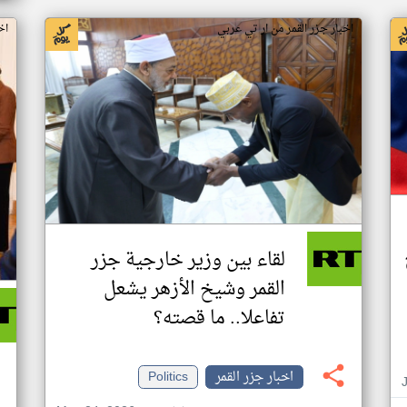
اخبار جزر القمر من ار تي عربي
اخ
لقاء بين وزير خارجية جزر
القمر وشيخ الأزهر يشعل
تفاعلا.. ما قصته؟
اخبار جزر القمر
Politics