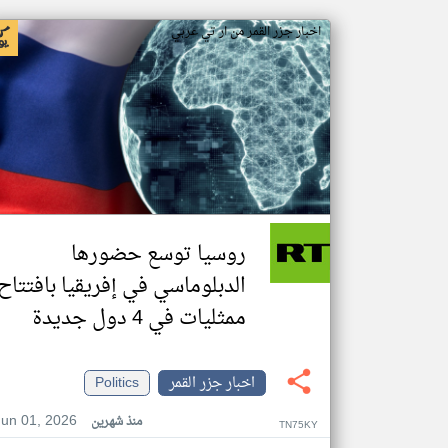
اخبار جزر القمر من ار تي عربي
روسيا توسع حضورها
الدبلوماسي في إفريقيا بافتتاح
ممثليات في 4 دول جديدة
اخبار جزر القمر
Politics
Jun 01, 2026
منذ شهرين
TN75KY