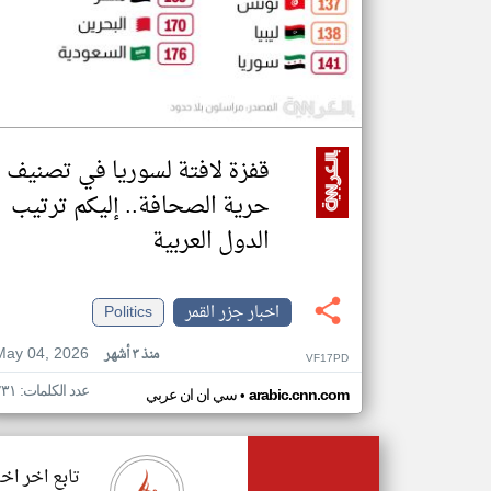
قفزة لافتة لسوريا في تصنيف
حرية الصحافة.. إليكم ترتيب
الدول العربية
اخبار جزر القمر
Politics
May 04, 2026
منذ ٣ أشهر
VF17PD
عدد الكلمات: ٢٣١
•
arabic.cnn.com
سي ان ان عربي
تابع اخر اخب