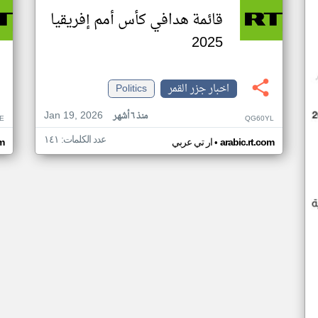
قائمة هدافي كأس أمم إفريقيا
2025
اخبار جزر القمر
Politics
Jan 19, 2026
منذ ٦ أشهر
E
QG60YL
عدد الكلمات: ١٤١
•
arabic.rt.com
ار تي عربي
om