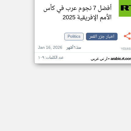
أفضل 7 نجوم عرب في كأس
الأمم الإفريقية 2025
اخبار جزر القمر
Politics
Jan 16, 2026
منذ ٦ أشهر
YD16S
عدد الكلمات: ١٠٩
•
arabic.rt.c
ار تي عربي