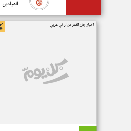
الميادين
اخبار جزر القمر من ار تي عربي