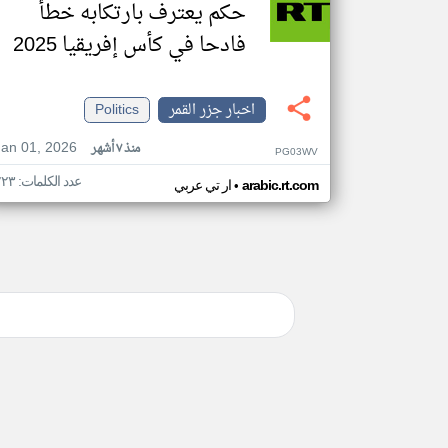
حكم يعترف بارتكابه خطأ
فادحا في كأس إفريقيا 2025
اخبار جزر القمر
Politics
Jan 01, 2026
منذ ٧ أشهر
PG03WV
عدد الكلمات: ٢٢٣
•
arabic.rt.com
ار تي عربي