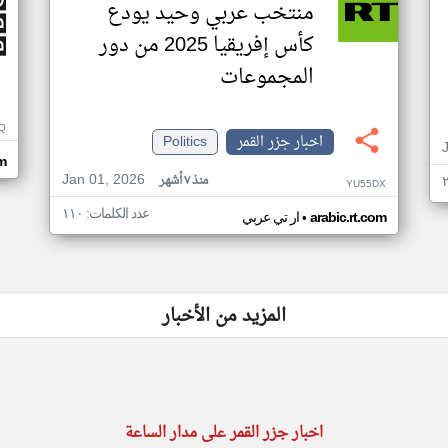
منتخب عربي وحيد يودع
كأس إفريقيا 2025 من دور
المجموعات
Q
اخبار جزر القمر
Politics
m
Jan 01, 2026
منذ ٧ أشهر
YU55DX
عدد الكلمات: ١١٠
•
arabic.rt.com
ار تي عربي
المزيد من الأخبار
اخبار جزر القمر على مدار الساعة