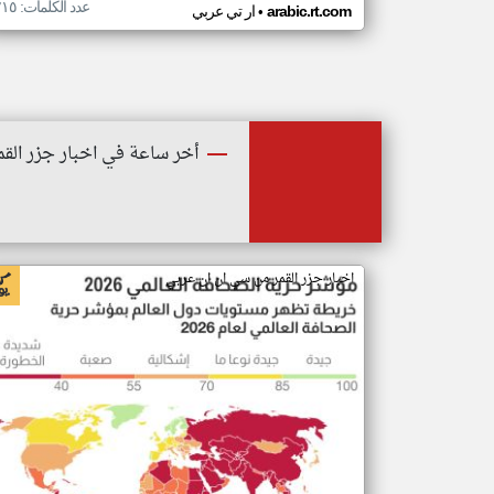
عدد الكلمات: ٢١٥
•
arabic.rt.com
ار تي عربي
أخر ساعة في اخبار جزر القم
اخبار جزر القمر من سي ان ان عربي