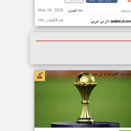
May 24, 2026
منذ شهرين
NH91E
عدد الكلمات: ٢٥٤
•
arabic.rt.c
ار تي عربي
بار جزر القمر من ار تي عربي