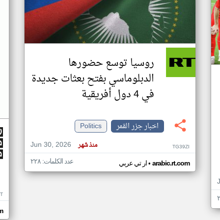
روسيا توسع حضورها
الدبلوماسي بفتح بعثات جديدة
في 4 دول أفريقية
اخبار جزر القمر
Politics
Jun 30, 2026
منذ شهر
TG39ZI
عدد الكلمات: ٢٢٨
•
arabic.rt.com
ار تي عربي
IT
m