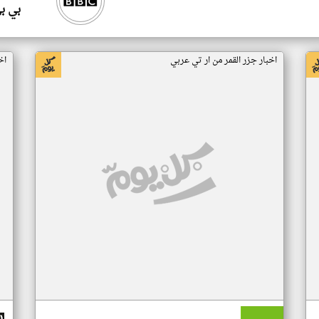
بي ب
اخبار جزر القمر من ار تي عربي
اخ