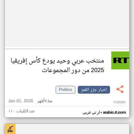
منتخب عربي وحيد يودع كأس إفريقيا
2025 من دور المجموعات
اخبار جزر القمر
Politics
Jan 01, 2026
منذ ٧ أشهر
YU55DX
عدد الكلمات: ١١٠
•
arabic.rt.com
ار تي عربي