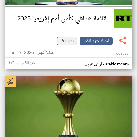
قائمة هدافي كأس أمم إفريقيا 2025
اخبار جزر القمر
Politics
Jan 19, 2026
منذ ٦ أشهر
QG60YL
عدد الكلمات: ١٤١
•
arabic.rt.com
ار تي عربي