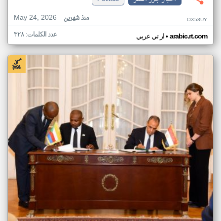
May 24, 2026
منذ شهرين
OX58UY
عدد الكلمات: ٣٢٨
•
arabic.rt.com
ار تي عربي