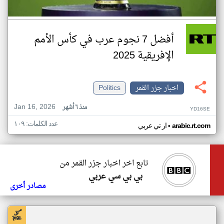
أفضل 7 نجوم عرب في كأس الأمم
الإفريقية 2025
اخبار جزر القمر
Politics
Jan 16, 2026
منذ ٦ أشهر
YD16SE
عدد الكلمات: ١٠٩
•
arabic.rt.com
ار تي عربي
تابع اخر اخبار جزر القمر من
بي بي سي عربي
مصادر أخرى