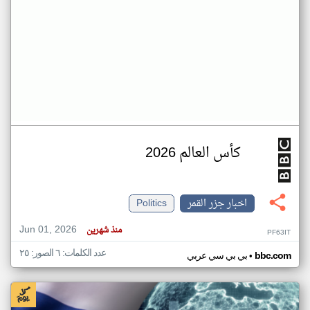
كأس العالم 2026
اخبار جزر القمر
Politics
Jun 01, 2026
منذ شهرين
PF63IT
عدد الكلمات: ٦ الصور: ٢٥
•
bbc.com
بي بي سي عربي