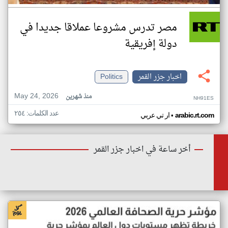
مصر تدرس مشروعا عملاقا جديدا في
دولة إفريقية
اخبار جزر القمر
Politics
May 24, 2026
منذ شهرين
NH91ES
عدد الكلمات: ٢٥٤
•
arabic.rt.com
ار تي عربي
أخر ساعة في اخبار جزر القمر