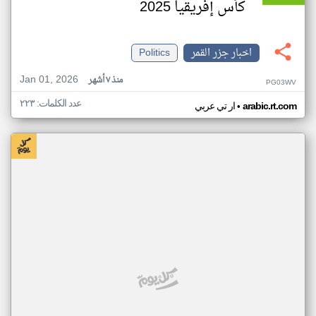
كأس إفريقيا 2025
اخبار جزر القمر
Politics
Jan 01, 2026
منذ ٧ أشهر
PG03WV
عدد الكلمات: ٢٢٣
•
arabic.rt.com
ار تي عربي