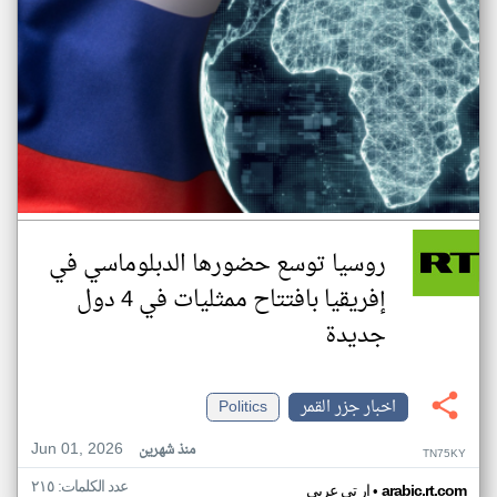
روسيا توسع حضورها الدبلوماسي في
إفريقيا بافتتاح ممثليات في 4 دول
جديدة
اخبار جزر القمر
Politics
Jun 01, 2026
منذ شهرين
TN75KY
عدد الكلمات: ٢١٥
•
arabic.rt.com
ار تي عربي