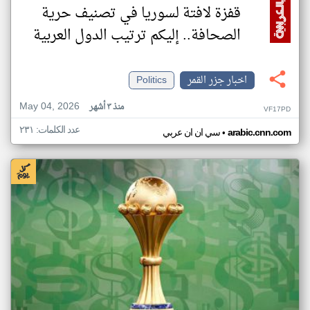
قفزة لافتة لسوريا في تصنيف حرية
الصحافة.. إليكم ترتيب الدول العربية
اخبار جزر القمر
Politics
May 04, 2026
منذ ٣ أشهر
VF17PD
عدد الكلمات: ٢٣١
•
arabic.cnn.com
سي ان ان عربي